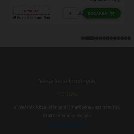
/db
LENDÜLET
Kuponkód másolása
db
KOSÁRBA
Vásárlói vélemények
97.76%
a vásárlók közül ajánlaná ismerősének ezt a boltot.
21659
vélemény alapján