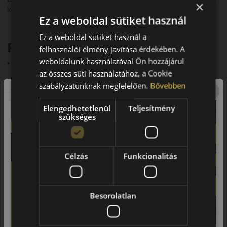
×
körülmény között.
Ez a weboldal sütiket használ
Ez a weboldal sütiket használ a
Fő előnyök röviden:
felhasználói élmény javítása érdekében. A
weboldalunk használatával Ön hozzájárul
• SUV-okhoz és crossoverekhez fejlesztve
az összes süti használatához, a Cookie
• 3PMSF és M+S minősítés
szabályzatunknak megfelelően.
Bővebben
• Stabil nedves és havas tapadás
Elengedhetetlenül
Teljesítmény
szükséges
• Mérsékelt zajszint (~71–72 dB)
• Praktikus, egész éves használat
Futófelület és tapadás
Célzás
Funkcionalitás
Az irányított V-alakú futófelület javítja a vízelvezetést és
csökkenti az aquaplaning kockázatát. A sűrű lamellák jobb
havas tapadást biztosítanak, míg a merev vállblokkok
Besorolatlan
stabilitást nyújtanak száraz úton.
Biztonsági jellemzők