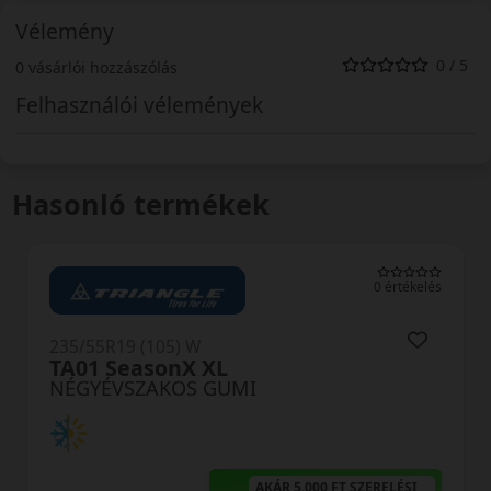
Vélemény
0 / 5
0 vásárlói hozzászólás
Felhasználói vélemények
Hasonló termékek
0 értékelés
235/55R19 (105) W
XL
RA03 XL
GUMI
NÉGYÉVSZAKOS G
AKÁR 5.000 FT SZERELÉSI