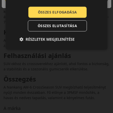
3PMSF és M+S minősítéssel rendelkezik, így téli körülmények
között is biztonságosan használható. Az EU címkéken
ÖSSZES ELFOGADÁSA
általában C osztályú nedves tapadást kapott, zajszintje kb. 71–
72 dB.
ÖSSZES ELUTASÍTÁSA
Komfort és zajszint
RÉSZLETEK MEGJELENÍTÉSE
Az AW-6 SUV kiegyensúlyozott komfortot és mérsékelt
zajszintet kínál, amely hosszabb utakra is ideális.
Felhasználási ajánlás
SUV-okhoz és crossoverekhez ajánlott, ahol fontos a biztonság,
a stabilitás és a szezonális gumicserék elkerülése.
Összegzés
A Nankang AW-6 CrossSeason SUV megbízható teljesítményt
nyújt minden évszakban. Fő előnye a 3PMSF minősítés, a
havas és nedves tapadás, valamint a kényelmes futás.
A márka