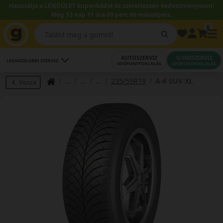
Használja a LENDÜLET kuponkódot és szereltessen kedvezményesen!
Még 53 nap 10 óra 59 perc 59 másodperc.
0
AUTÓSZERVIZ
GUMISZERVIZ
LEGKÖZELEBBI SZERVIZ
IDŐPONTFOGLALÁS
IDŐPONTFOGLALÁS
235/55R19
A-6 SUV XL
Vissza