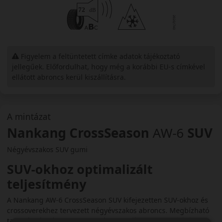
Figyelem a feltüntetett címke adatok tájékoztató
jellegűek. Előfordulhat, hogy még a korábbi EU-s címkével
ellátott abroncs kerül kiszállításra.
A mintázat
Nankang CrossSeason
AW-6
SUV
Négyévszakos SUV gumi
SUV-okhoz optimalizált
teljesítmény
A Nankang AW-6 CrossSeason SUV kifejezetten SUV-okhoz és
crossoverekhez tervezett négyévszakos abroncs. Megbízható
tapadást és kényelmes vezetést biztosít minden időjárási