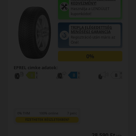
KEDVEZMÉNY!
Használja a LENDÜLET
kuponkódot!
TRIPLA ELÉGEDETTSÉG
MINŐSÉGI GARANCIA
Regisztráció után máris az
Öné!
0%
EPREL cimke adatok:
:
0% THM
100% online
FIZETHETEK RÉSZLETEKB
e
7 perc
TEKBEN?
28 590 Ft