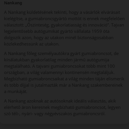
Nankang
A Nankang küldetésének tekinti, hogy a vásárlók elvárásait
kielégítse, a gumiabroncsgyártó mottót is ennek megfelelően
választott: „Őszinteség, gyakorlatiasság és innováció”. Tajvan
legjelentősebb autógumikat gyártó vállalata 1959 óta
dolgozik azon, hogy az utakon minél biztonságosabban
közlekedhessünk az utakon.
A Nankang főleg személyautókra gyárt gumiabroncsot, de
kínálatukban gyakorlatilag minden jármű autógumija
megtalálható. A tajvani gumiabroncsokat több mint 100
országban, a világ valamennyi kontinensén megtaláljuk.
Megbízható gumiabroncsaikat a világ minden táján elismerik
és több díjjal is jutalmazták már a Nankang szakembereinek
a munkáját.
A Nankang azoknak az autósoknak ideális választás, akik
elérhető áron keresnek megbízható gumiabroncsot, legyen
szó téli-, nyári- vagy négyévszakos gumiabroncsról.