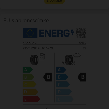
Előbírálat
EU-s abroncscímke