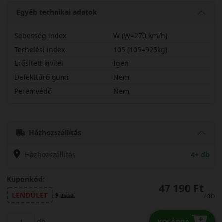
Egyéb technikai adatok
Sebesség index
W (W=270 km/h)
Terhelési index
105 (105=925kg)
Erősített kivitel
Igen
Defekttűrő gumi
Nem
Peremvédő
Nem
23555R19WAW6SX
Házhozszállítás
Házhozszállítás
4+ db
Kuponkód:
47 190 Ft
LENDÜLET
/db
másol
db
KOSÁRBA