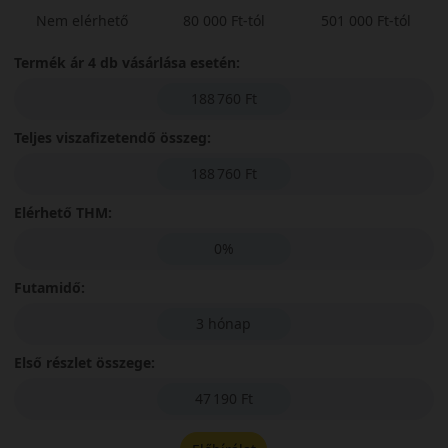
Nem elérhető
80 000 Ft-tól
501 000 Ft-tól
Termék ár 4 db vásárlása esetén:
188 760 Ft
Teljes viszafizetendő összeg:
188 760 Ft
Elérhető THM:
0%
Futamidő:
3 hónap
Első részlet összege:
47 190 Ft