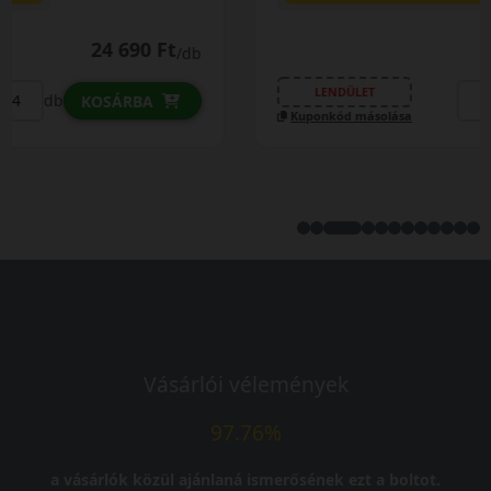
26 690 Ft
/db
LENDÜLET
db
KOSÁRBA
Kuponkód másolása
Vásárlói vélemények
97.76%
a vásárlók közül ajánlaná ismerősének ezt a boltot.