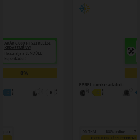
AKÁR 6.000 FT SZERELÉSI
KEDVEZMÉNY!
Használja a LENDÜLET
kuponkódot!
0%
EPREL cimke adatok:
0% THM
100% online
7 perc
FIZETHETEK RÉSZLETEKBEN?