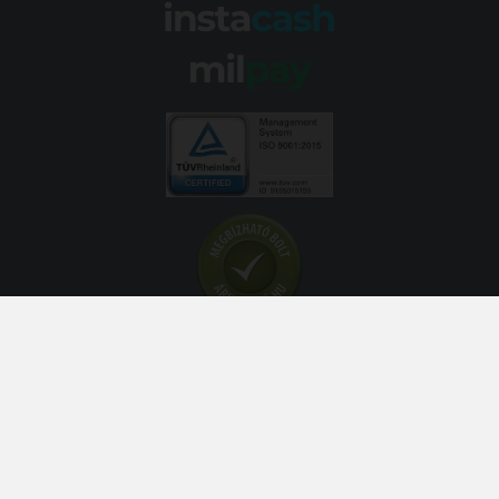
© 2026 Abroncs Kereskedőház Kft. | gumi.hu - Rendeléstől
szerelésig™