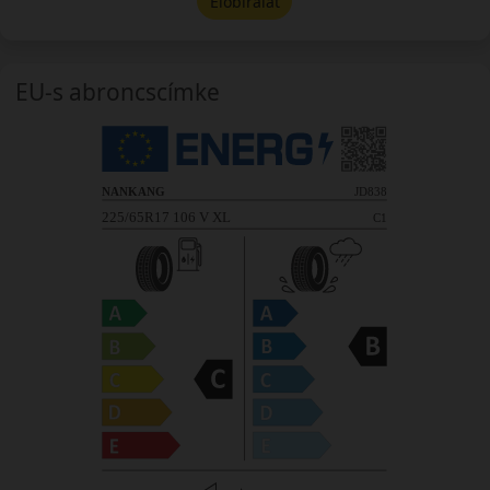
Előbírálat
EU-s abroncscímke