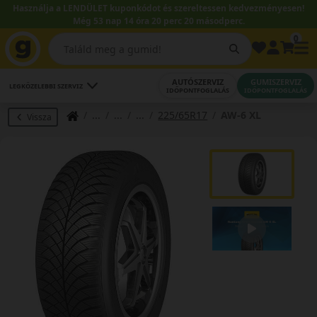
Használja a LENDÜLET kuponkódot és szereltessen kedvezményesen!
Még 53 nap 14 óra 20 perc 19 másodperc.
0
AUTÓSZERVIZ
GUMISZERVIZ
LEGKÖZELEBBI SZERVIZ
IDŐPONTFOGLALÁS
IDŐPONTFOGLALÁS
225/65R17
AW-6 XL
Vissza