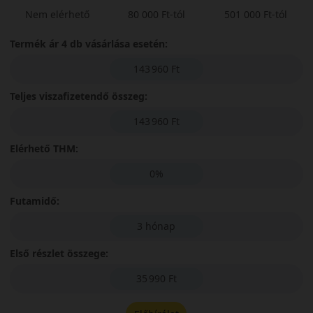
Nem elérhető
80 000 Ft-tól
501 000 Ft-tól
Termék ár 4 db vásárlása esetén:
143 960 Ft
Teljes viszafizetendő összeg:
143 960 Ft
Elérhető THM:
0%
Futamidő:
3 hónap
Első részlet összege:
35 990 Ft