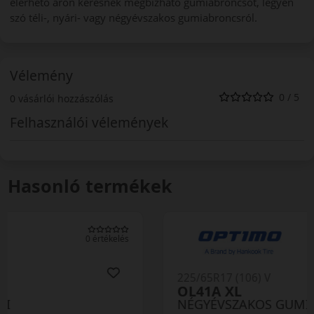
elérhető áron keresnek megbízható gumiabroncsot, legyen
szó téli-, nyári- vagy négyévszakos gumiabroncsról.
Vélemény
0 / 5
0 vásárlói hozzászólás
Felhasználói vélemények
Hasonló termékek
0 értékelés
225/65R17 (106) V
OL41A XL
NÉGYÉVSZAKOS GUMI