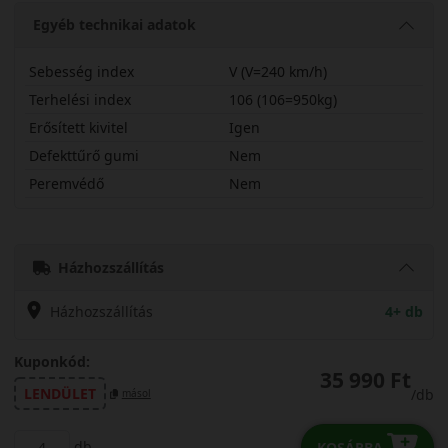
Egyéb technikai adatok
Sebesség index
V (V=240 km/h)
Terhelési index
106 (106=950kg)
Erősített kivitel
Igen
Defekttűrő gumi
Nem
Peremvédő
Nem
22565R17VAW6X
Házhozszállítás
Házhozszállítás
4+ db
Kuponkód:
35 990 Ft
LENDÜLET
/db
másol
db
KOSÁRBA