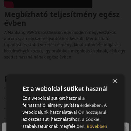
Megbízható teljesítmény egész
évben
A Nankang AW-6 CrossSeason egy modern négyévszakos
abroncs, amely személyautókhoz készült. Megbízható
tapadást és stabil vezetési élményt kínál különféle időjárási
körülmények között, így praktikus megoldás azoknak, akik egy
szettet használnának egész évben.
Fő előnyök röviden:
×
Ez a weboldal sütiket használ
• 3PMSF és M+S minősítés
Ez a weboldal sütiket használ a
• Jó nedves és havas tapadás
felhasználói élmény javítása érdekében. A
• Stabil vezetési élmény
weboldalunk használatával Ön hozzájárul
• Mérsékelt zajszint (~71–72 dB)
az összes süti használatához, a Cookie
szabályzatunknak megfelelően.
Bővebben
• Kedvező ár‑érték arány