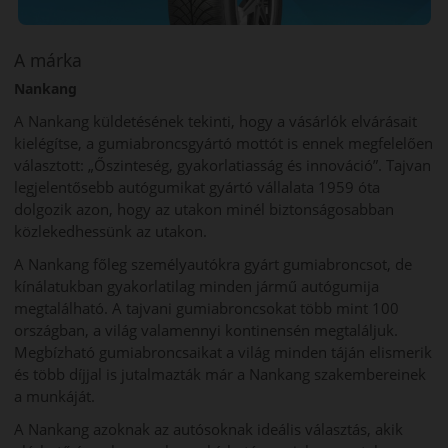
A márka
Nankang
A Nankang küldetésének tekinti, hogy a vásárlók elvárásait
kielégítse, a gumiabroncsgyártó mottót is ennek megfelelően
választott: „Őszinteség, gyakorlatiasság és innováció”. Tajvan
legjelentősebb autógumikat gyártó vállalata 1959 óta
dolgozik azon, hogy az utakon minél biztonságosabban
közlekedhessünk az utakon.
A Nankang főleg személyautókra gyárt gumiabroncsot, de
kínálatukban gyakorlatilag minden jármű autógumija
megtalálható. A tajvani gumiabroncsokat több mint 100
országban, a világ valamennyi kontinensén megtaláljuk.
Megbízható gumiabroncsaikat a világ minden táján elismerik
és több díjjal is jutalmazták már a Nankang szakembereinek
a munkáját.
A Nankang azoknak az autósoknak ideális választás, akik