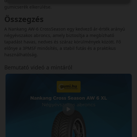
biztonság, a gazdaságos üzemeltetés és a szezonális
gumicserék elkerülése.
Összegzés
A Nankang AW-6 CrossSeason egy kedvező ár‑érték arányú
négyévszakos abroncs, amely biztosítja a megbízható
tapadást havas, nedves és száraz körülmények között. Fő
előnye a 3PMSF minősítés, a stabil futás és a praktikus
használhatóság.
Bemutató videó a mintáról