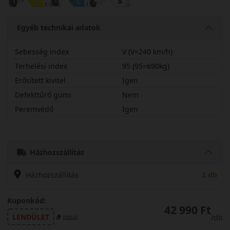
Egyéb technikai adatok
Sebesség index
V (V=240 km/h)
Terhelési index
95 (95=690kg)
Erősített kivitel
Igen
Defekttűrő gumi
Nem
Peremvédő
Igen
20555R17VASGX
Házhozszállítás
Házhozszállítás
2 db
Kuponkód:
42 990 Ft
LENDÜLET
/db
másol