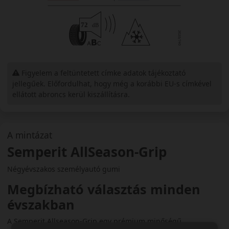
Figyelem a feltüntetett címke adatok tájékoztató
jellegűek. Előfordulhat, hogy még a korábbi EU-s címkével
ellátott abroncs kerül kiszállításra.
A mintázat
Semperit AllSeason-Grip
Négyévszakos személyautó gumi
Megbízható választás minden
évszakban
A Semperit Allseason-Grip egy prémium minőségű