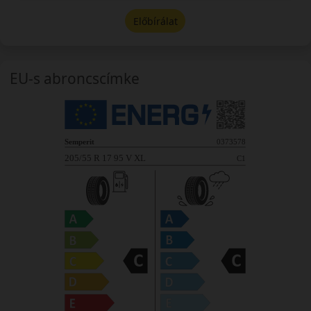
Előbírálat
EU-s abroncscímke