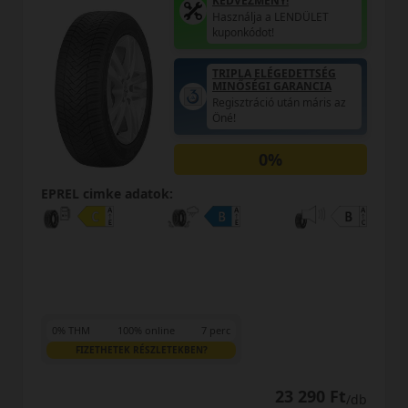
ÉNY!
 a LENDÜLET
t!
AKÁR 6.000 F
KEDVEZMÉNY
LÉGEDETTSÉG
Használja a 
I GARANCIA
kuponkódot!
ió után máris az
0%
0%
EPREL cimke adatok:
0% THM
100% online
7 perc
FIZETHETEK RÉSZLETEKBEN?
2
23 290 Ft
/db
LENDÜLET