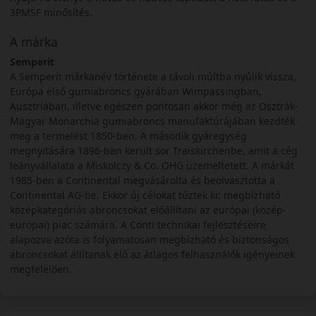
3PMSF minősítés.
A márka
Semperit
A Semperit márkanév története a távoli múltba nyúlik vissza,
Európa első gumiabroncs gyárában Wimpassingban,
Ausztriában, illetve egészen pontosan akkor még az Osztrák-
Magyar Monarchia gumiabroncs manufaktúrájában kezdték
meg a termelést 1850-ben. A második gyáregység
megnyitására 1896-ban került sor Traiskirchenbe, amit a cég
leányvállalata a Miskolczy & Co. OHG üzemeltetett. A márkát
1985-ben a Continental megvásárolta és beolvasztotta a
Continental AG-be. Ekkor új célokat tűztek ki: megbízható
középkategóriás abroncsokat előállítani az európai (közép-
európai) piac számára. A Conti technikai fejlesztéseire
alapozva azóta is folyamatosan megbízható és biztonságos
abroncsokat állítanak elő az átlagos felhasználók igényeinek
megfelelően.