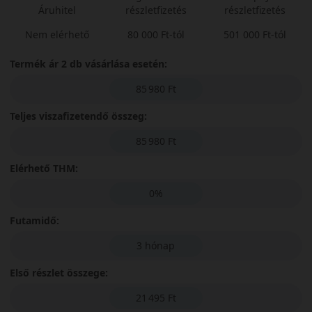
Áruhitel
részletfizetés
részletfizetés
Nem elérhető
80 000 Ft-tól
501 000 Ft-tól
Termék ár 2 db vásárlása esetén:
85 980 Ft
Teljes viszafizetendő összeg:
85 980 Ft
Elérhető THM:
0%
Futamidő:
3 hónap
Első részlet összege:
21 495 Ft