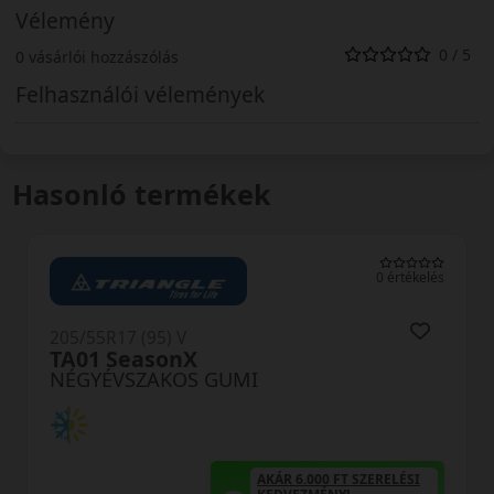
Vélemény
0 / 5
0 vásárlói hozzászólás
Felhasználói vélemények
Hasonló termékek
0 értékelés
205/55R17 (95) V
OL41 XL
NÉGYÉVSZAKOS GUMI
0 FT SZERELÉSI