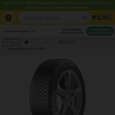
Használja a LENDÜLET kuponkódot és szereltessen kedvezményesen!
Még 54 nap 14 óra 55 perc 59 másodperc.
0
AUTÓSZERVIZ
GUMISZERVIZ
LEGKÖZELEBBI SZERVIZ
IDŐPONTFOGLALÁS
IDŐPONTFOGLALÁS
205/55R17
Vissza
Allseason-Grip XL FR