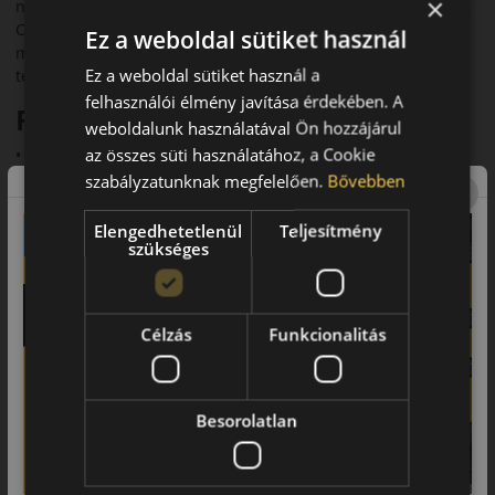
×
négyévszakos abroncs, amelyet személyautókhoz terveztek. A
Continental csoporthoz tartozó Semperit márka biztosítja a
Ez a weboldal sütiket használ
magas szintű technológiai hátteret és a megbízható
Ez a weboldal sütiket használ a
teljesítményt.
felhasználói élmény javítása érdekében. A
Fő előnyök röviden:
weboldalunk használatával Ön hozzájárul
az összes süti használatához, a Cookie
• Continental csoport technológia
szabályzatunknak megfelelően.
Bővebben
• 3PMSF és M+S minősítés
Elengedhetetlenül
Teljesítmény
• Megbízható havas és nedves tapadás
szükséges
• Halk futás (~71 dB)
• Gazdaságos megoldás egész évre
Célzás
Funkcionalitás
Futófelület és tapadás
Az irányított futófelület V-alakú mintázattal rendelkezik, amely
hatékony vízelvezetést biztosít nedves körülmények között. A
Besorolatlan
sűrű lamellák javítják a havas tapadást, míg a modern
gumikeverék széles hőmérsékleti tartományban garantálja a
rugalmasságot.