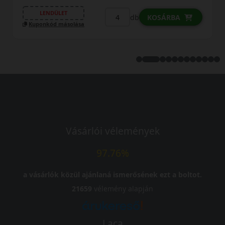
db
KO
Kuponkód másolása
KOSÁRBA
Vásárlói vélemények
97.76%
a vásárlók közül ajánlaná ismerősének ezt a boltot.
21659
vélemény alapján
Laca