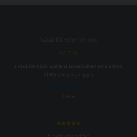
Vásárlói vélemények
97.76%
a vásárlók közül ajánlaná ismerősének ezt a boltot.
21659
vélemény alapján
Laca
-
A bolt vásárlója