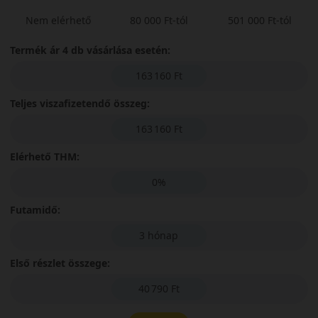
Nem elérhető
80 000 Ft-tól
501 000 Ft-tól
Termék ár 4 db vásárlása esetén:
163 160 Ft
Teljes viszafizetendő összeg:
163 160 Ft
Elérhető THM:
0%
Futamidő:
3 hónap
Első részlet összege:
40 790 Ft