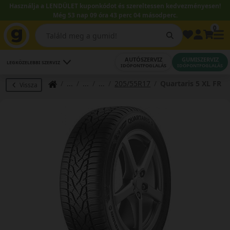
Használja a LENDÜLET kuponkódot és szereltessen kedvezményesen!
Még 53 nap 09 óra 43 perc 03 másodperc.
0
AUTÓSZERVIZ
GUMISZERVIZ
LEGKÖZELEBBI SZERVIZ
IDŐPONTFOGLALÁS
IDŐPONTFOGLALÁS
205/55R17
Quartaris 5 XL FR
Vissza