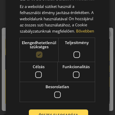
Ez a weboldal sütiket használ a
felhasználói élmény javítása érdekében. A
weboldalunk használatával Ön hozzájárul
az összes süti használatához, a Cookie
szabályzatunknak megfelelően.
Bővebben
Figyelem a feltüntetett címke adatok tájékoztató
jellegűek. Előfordulhat, hogy még a korábbi EU-s címkével
ellátott abroncs kerül kiszállításra.
Elengedhetetlenül
Teljesítmény
szükséges
A mintázat
Célzás
Funkcionalitás
A Barum Quartaris 5 négyévszakos Barum abroncs. Változó
időjárási körülmények között stabil tapadást, kényelmes futást
és egész éves használhatóságot kínál. Olyan autósoknak
ajánlható, akik kedvező árú, praktikus megoldást keresnek.
Besorolatlan
A márka
Barum
Otrokovicében 1924-ben épült fel az akkori Csehszlovákia első
gumigyára. A személyautó abroncsok gyártása 1934-ben