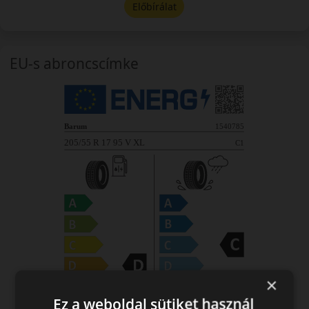
Előbírálat
EU-s abroncscímke
×
Ez a weboldal sütiket használ