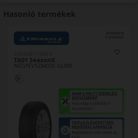
Hasonló termékek
0 értékelés
205/55R17 (95) V
TA01 SeasonX
NÉGYÉVSZAKOS GUMI
AKÁR 6.000 FT SZERELÉSI
KEDVEZMÉNY!
Használja a LENDÜLET
kuponkódot!
TRIPLA ELÉGEDETTSÉG
MINŐSÉGI GARANCIA
Regisztráció után máris az
Öné!