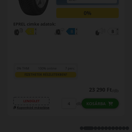
0%
EPREL cimke adatok:
0% THM
100% online
7 perc
FIZETHETEK RÉSZLETEKBEN?
23 290 Ft
/db
LENDÜLET
db
KOSÁRBA
Kuponkód másolása