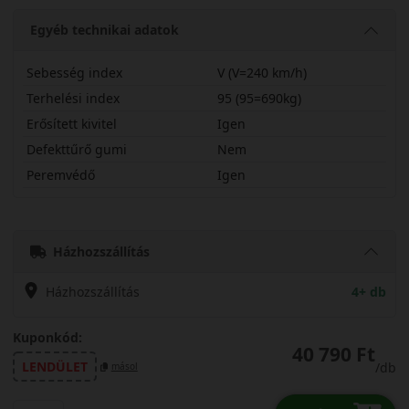
Egyéb technikai adatok
Sebesség index
V (V=240 km/h)
Terhelési index
95 (95=690kg)
Erősített kivitel
Igen
Defekttűrő gumi
Nem
Peremvédő
Igen
20555R17VQRT5X
Házhozszállítás
Házhozszállítás
4+ db
Kuponkód:
40 790 Ft
LENDÜLET
/db
másol