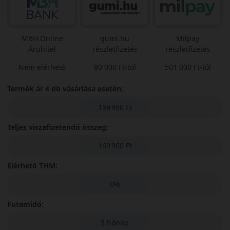
MBH Online
gumi.hu
Milpay
Áruhitel
részletfizetés
részletfizetés
Nem elérhető
80 000 Ft-tól
501 000 Ft-tól
Termék ár 4 db vásárlása esetén:
169 960 Ft
Teljes viszafizetendő összeg:
169 960 Ft
Elérhető THM:
0%
Futamidő:
3 hónap