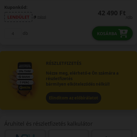
Kuponkód:
42 490 Ft
LENDÜLET
/db
másol
db
KOSÁRBA
RÉSZLETFIZETÉS
Nézze meg, elérhető-e Ön számára a
részletfizetés
bármilyen elköteleződés nélkül!
Elindítom az előbírálatot
Áruhitel és részletfizetés kalkulátor