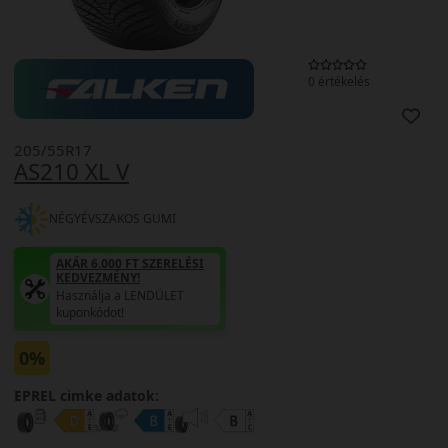
0 értékelés
205/55R17
AS210 XL V
NÉGYÉVSZAKOS GUMI
AKÁR 6.000 FT SZERELÉSI
KEDVEZMÉNY!
Használja a LENDÜLET
kuponkódot!
0%
EPREL cimke adatok: