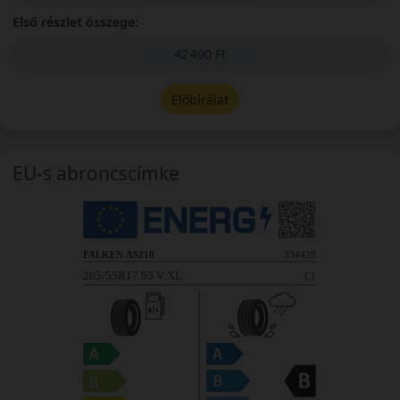
Első részlet összege:
42 490 Ft
Előbírálat
EU-s abroncscímke