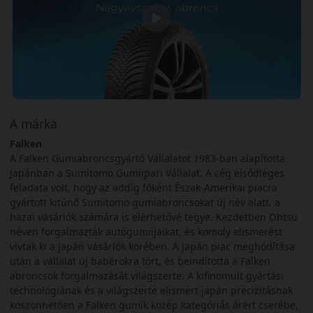
A márka
Falken
A Falken Gumiabroncsgyártó Vállalatot 1983-ban alapította
Japánban a Sumitomo Gumiipari Vállalat. A cég elsődleges
feladata volt, hogy az addig főként Észak-Amerikai piacra
gyártott kitűnő Sumitomo gumiabroncsokat új név alatt, a
hazai vásárlók számára is elérhetővé tegye. Kezdetben Ohtsu
néven forgalmazták autógumiijaikat, és komoly elismerést
vívtak ki a japán vásárlók körében. A japán piac meghódítása
után a vállalat új babérokra tört, és beindította a Falken
abroncsok forgalmazását világszerte. A kifinomult gyártási
technológiának és a világszerte elismert japán precizitásnak
köszönhetően a Falken gumik közép kategóriás árért cserébe,