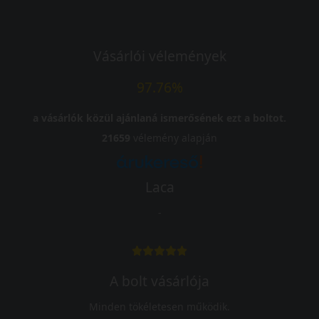
Vásárlói vélemények
97.76%
a vásárlók közül ajánlaná ismerősének ezt a boltot.
21659
vélemény alapján
Laca
-
A bolt vásárlója
Minden tökéletesen működik.