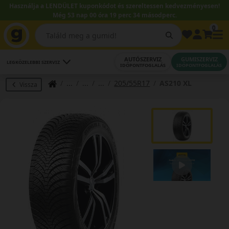
Használja a LENDÜLET kuponkódot és szereltessen kedvezményesen!
Még 53 nap 00 óra 19 perc 33 másodperc.
0
AUTÓSZERVIZ
GUMISZERVIZ
LEGKÖZELEBBI SZERVIZ
IDŐPONTFOGLALÁS
IDŐPONTFOGLALÁS
205/55R17
AS210 XL
Vissza