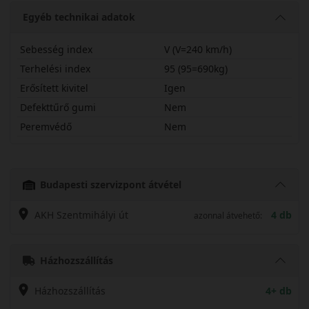
Egyéb technikai adatok
Sebesség index
V (V=240 km/h)
Terhelési index
95 (95=690kg)
Erősített kivitel
Igen
Defekttűrő gumi
Nem
Peremvédő
Nem
20555R17VAS210X
Budapesti szervizpont átvétel
AKH Szentmihályi út
4 db
azonnal átvehető:
Házhozszállítás
Házhozszállítás
4+ db