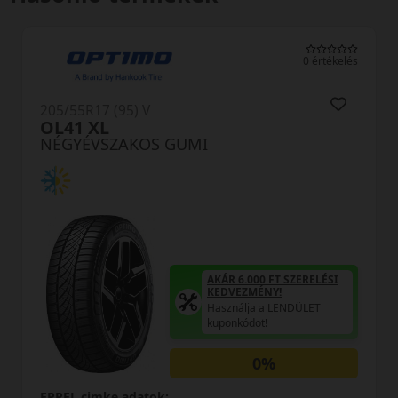
0 értékelés
205/55R17 (95) V
OL41 XL
NÉGYÉVSZAKOS GUMI
AKÁR 6.000 FT SZERELÉSI
KEDVEZMÉNY!
Használja a LENDÜLET
kuponkódot!
0%
EPREL cimke adatok: