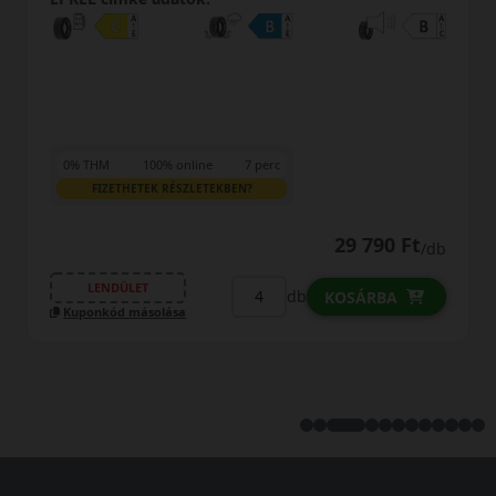
0% THM
100% online
7 perc
FIZETHETEK RÉSZLETEKBEN?
29 790 Ft
/db
LENDÜLET
db
KOSÁRBA
Kuponkód másolása