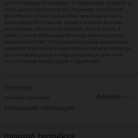
prémium kategóriás minőséget, és teljesítményt nyújtanak. A
fejlett gyártási eljárásoknak és a folyamatos innovációnak
köszönhetően a Falken gumik valódi versenytársai nem a
közép kategóriás abroncsok, hanem a prémium termékek
(mint például a Michelin, Bridgestone, Dunlop, Pirelli). A
Falken gumik ár/érték aránya felülmúlja valamennyi felső
kategóriás terméket. Kitűnő választás a közép kategóriában
magasabb teljesítményre vágyó autósok számára. Terepjárók
és SUV-k ideális gumija. A nagy teljesítményű sport autók,
luxus limuzinok kategóriájában a legjobb vétel.
Vélemény
0 / 5
0 vásárlói hozzászólás
Felhasználói vélemények
Hasonló termékek