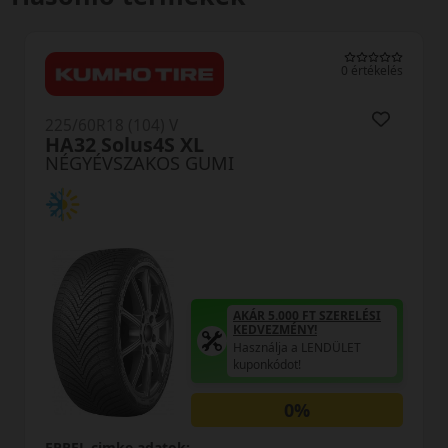
0 értékelés
225/60R18 (104) V
HA32 Solus4S XL
NÉGYÉVSZAKOS GUMI
AKÁR 5.000 FT SZERELÉSI
KEDVEZMÉNY!
Használja a LENDÜLET
kuponkódot!
0%
EPREL cimke adatok: