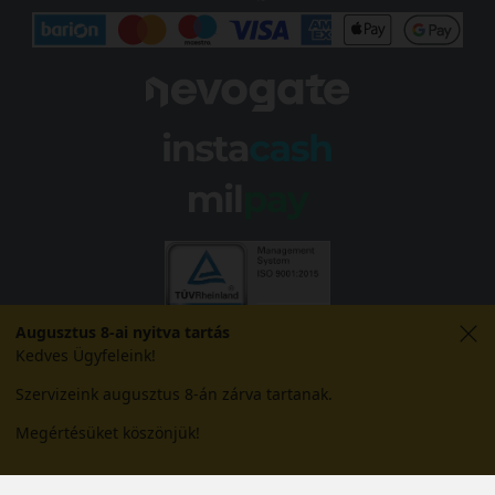
Augusztus 8-ai nyitva tartás
Kedves Ügyfeleink!
Szervizeink augusztus 8-án zárva tartanak.
Megértésüket köszönjük!