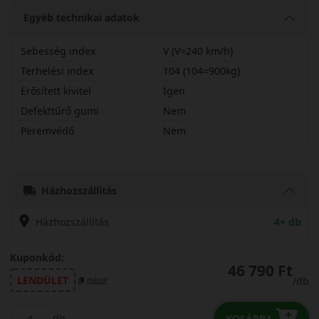
Egyéb technikai adatok
Sebesség index
V (V=240 km/h)
Terhelési index
104 (104=900kg)
Erősített kivitel
Igen
Defekttűrő gumi
Nem
Peremvédő
Nem
22560R18VAS2X
Házhozszállítás
Házhozszállítás
4+ db
Kuponkód:
46 790 Ft
LENDÜLET
/db
másol
db
KOSÁRBA