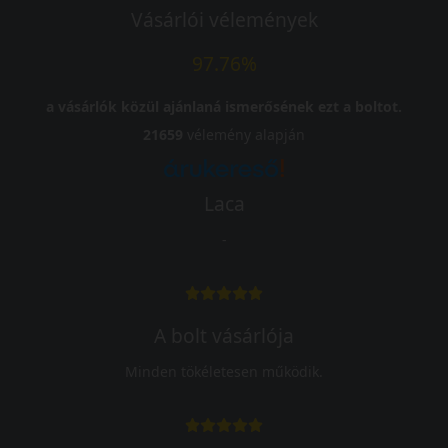
Vásárlói vélemények
97.76%
a vásárlók közül ajánlaná ismerősének ezt a boltot.
21659
vélemény alapján
Laca
-
A bolt vásárlója
Minden tökéletesen működik.