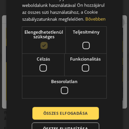
weboldalunk használatával Ön hozzájárul
az összes süti használatához, a Cookie
szabályzatunknak megfelelően.
Bővebben
Elengedhetetlenül
Teljesítmény
Figyelem a feltüntetett címke adatok tájékoztató
szükséges
jellegűek. Előfordulhat, hogy még a korábbi EU-s címkével
ellátott abroncs kerül kiszállításra.
Célzás
Funkcionalitás
A márka
Toyo
Besorolatlan
A TOYO Tires a világ egyik vezető gumiabroncsgyártó
vállalata, a japán cég több mint 70 éve gyárt és fejleszt a
biztonságos közlekedés érdekében. Világszinten a prémium
autógumik között tartják számon a TOYO-t, rendkívüli
népszerűségét pedig annak köszönheti, hogy a legmagasabb
minőségi elvárásai és innovatív megoldási mellett is elérhető
ÖSSZES ELFOGADÁSA
áron kínálja a gumiabroncsait.
Egyre több autógyártó választja a TOYO gumikat első
ÖSSZES ELUTASÍTÁSA