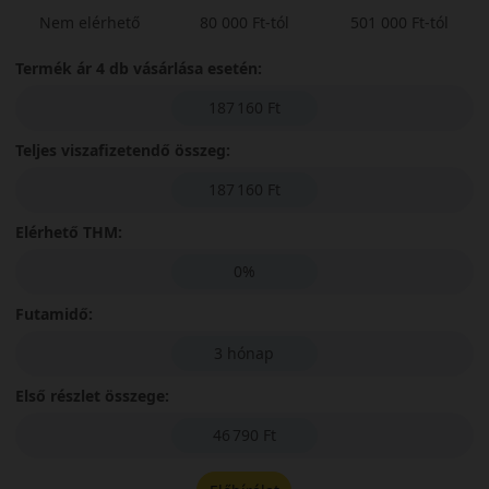
Nem elérhető
80 000 Ft-tól
501 000 Ft-tól
Termék ár 4 db vásárlása esetén:
187 160 Ft
Teljes viszafizetendő összeg:
187 160 Ft
Elérhető THM:
0%
Futamidő:
3 hónap
Első részlet összege:
46 790 Ft