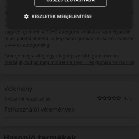
szerelésre. Több távol-keleti autómárka után már az európai
gyártók is előszeretettel kínálják TOYO gumiabroncsokkal az új
RÉSZLETEK MEGJELENÍTÉSE
autóikat. A legelismertebb teszteken évről-évre a legjobbak
között szerepelnek a TOYO gumiabroncsok, legyen szó nyári-,
vagy téli gumiról. A TOYO autógumi kínálata a személyautók
teljes palettáját lefedi, a legkisebb gumiabroncsoktól, egészen
a 4×4-es autógumikig.
Ismerje meg a világ egyik legnépszerűbb gumiabroncs
márkáját, tudjon meg mindent a Toyo Tires gumiabroncsokról!
Vélemény
0 / 5
0 vásárlói hozzászólás
Felhasználói vélemények
Hasonló termékek