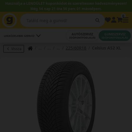
Használja a LENDÜLET kuponkódot és szereltessen kedvezményesen!
Még 54 nap 21 óra 50 perc 00 másodperc.
0
AUTÓSZERVIZ
GUMISZERVIZ
LEGKÖZELEBBI SZERVIZ
IDŐPONTFOGLALÁS
IDŐPONTFOGLALÁS
225/60R18
Celsius AS2 XL
Vissza