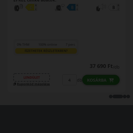
0% THM
100% online
7 perc
FIZETHETEK RÉSZLETEKBEN?
37 690 Ft
/db
LENDÜLET
db
KOSÁRBA
Kuponkód másolása