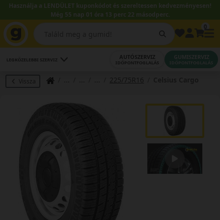
Használja a LENDÜLET kuponkódot és szereltessen kedvezményesen!
Még 55 nap 01 óra 13 perc 22 másodperc.
0
AUTÓSZERVIZ
GUMISZERVIZ
LEGKÖZELEBBI SZERVIZ
IDŐPONTFOGLALÁS
IDŐPONTFOGLALÁS
225/75R16
Celsius Cargo
Vissza