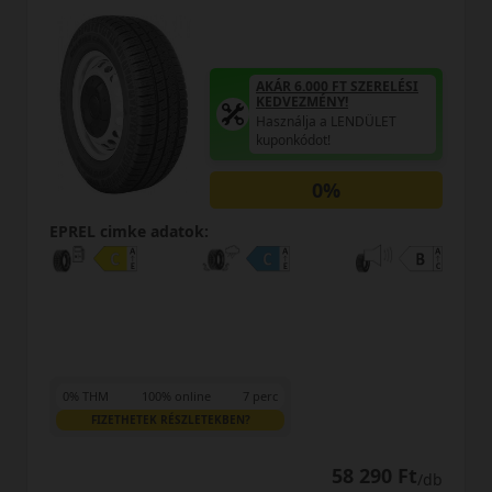
AKÁR 6.000 FT SZERELÉSI
KEDVEZMÉNY!
Használja a LENDÜLET
kuponkódot!
0%
EPREL cimke adatok:
0% THM
100% online
7 perc
FIZETHETEK RÉSZLETEKBEN?
58 290 Ft
/db