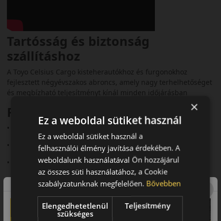
Tartósság és biztonság
szállításhoz
A Toyo Celsius Cargo kisteherautókhoz és furgonokhoz
fejlesztett négyévszakos abroncs, amely nagy terhelhetőséget
és megbízható teljesítményt kínál minden időjárásban
×
Fő előnyök röviden:
Ez a weboldal sütiket használ
• Kisteherautókhoz fejlesztve
Ez a weboldal sütiket használ a
• 3PMSF és M+S minősítés
felhasználói élmény javítása érdekében. A
weboldalunk használatával Ön hozzájárul
• Nagy terhelhetőség
az összes süti használatához, a Cookie
• Stabil havas és nedves tapadás
szabályzatunknak megfelelően.
Bővebben
• Tartós szerkezet
Elengedhetetlenül
Teljesítmény
Futófelület és tapadás
szükséges