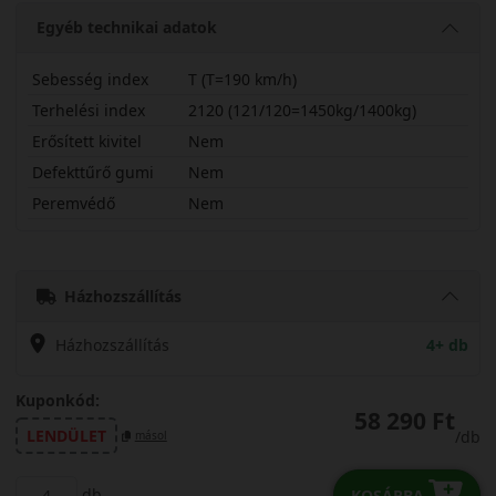
Egyéb technikai adatok
Sebesség index
T (T=190 km/h)
Terhelési index
2120 (121/120=1450kg/1400kg)
Erősített kivitel
Nem
Defekttűrő gumi
Nem
Peremvédő
Nem
22575R16CTCSC
Házhozszállítás
Házhozszállítás
4+ db
Kuponkód:
58 290 Ft
LENDÜLET
/db
másol
db
KOSÁRBA