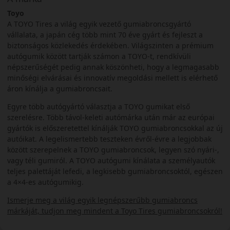
Toyo
A TOYO Tires a világ egyik vezető gumiabroncsgyártó
vállalata, a japán cég több mint 70 éve gyárt és fejleszt a
biztonságos közlekedés érdekében. Világszinten a prémium
autógumik között tartják számon a TOYO-t, rendkívüli
népszerűségét pedig annak köszönheti, hogy a legmagasabb
minőségi elvárásai és innovatív megoldási mellett is elérhető
áron kínálja a gumiabroncsait.
Egyre több autógyártó választja a TOYO gumikat első
szerelésre. Több távol-keleti autómárka után már az európai
gyártók is előszeretettel kínálják TOYO gumiabroncsokkal az új
autóikat. A legelismertebb teszteken évről-évre a legjobbak
között szerepelnek a TOYO gumiabroncsok, legyen szó nyári-,
vagy téli gumiról. A TOYO autógumi kínálata a személyautók
teljes palettáját lefedi, a legkisebb gumiabroncsoktól, egészen
a 4×4-es autógumikig.
Ismerje meg a világ egyik legnépszerűbb gumiabroncs
márkáját, tudjon meg mindent a Toyo Tires gumiabroncsokról!