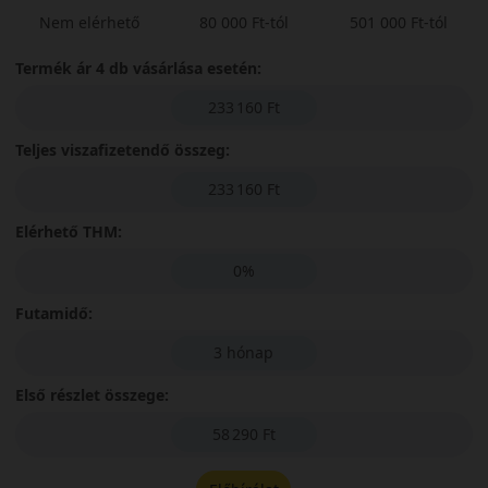
Nem elérhető
80 000 Ft-tól
501 000 Ft-tól
Termék ár 4 db vásárlása esetén:
233 160 Ft
Teljes viszafizetendő összeg:
233 160 Ft
Elérhető THM:
0%
Futamidő:
3 hónap
Első részlet összege:
58 290 Ft