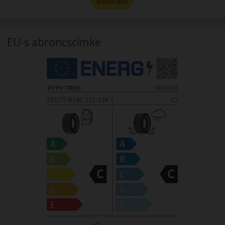
Előbírálat
EU-s abroncscímke