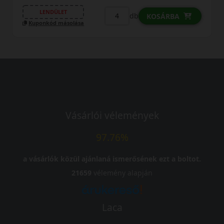
LENDÜLET
db
KOSÁRBA
Kuponkód másolása
Vásárlói vélemények
97.76%
a vásárlók közül ajánlaná ismerősének ezt a boltot.
21659
vélemény alapján
Laca