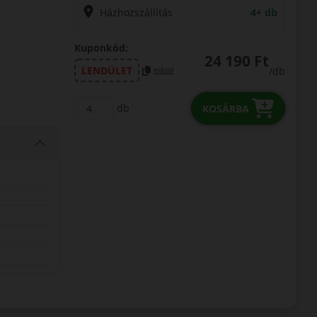
Házhozszállítás
4+ db
Kuponkód:
24 190 Ft
LENDÜLET
/db
másol
db
KOSÁRBA