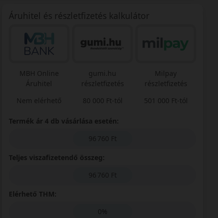
Áruhitel és részletfizetés kalkulátor
MBH Online
gumi.hu
Milpay
Áruhitel
részletfizetés
részletfizetés
Nem elérhető
80 000 Ft-tól
501 000 Ft-tól
Termék ár 4 db vásárlása esetén:
96 760 Ft
Teljes viszafizetendő összeg:
96 760 Ft
Elérhető THM:
0%