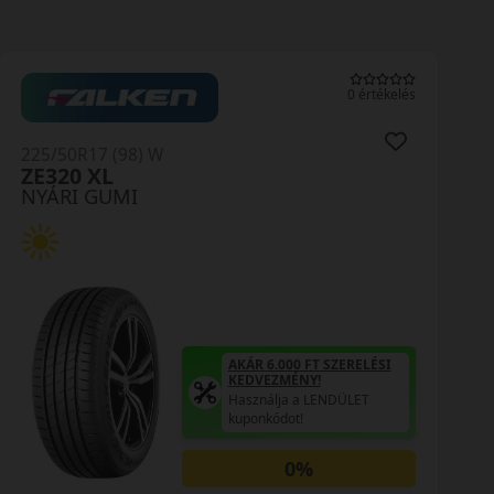
0 értékelés
225/50R17 (98) W
ZE320 XL
NYÁRI GUMI
AKÁR 6.000 FT SZERELÉSI
KEDVEZMÉNY!
Használja a LENDÜLET
kuponkódot!
0%