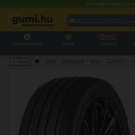
Használja a LENDÜLET 
Hol szeretné átvenni a termékeit?
Helyadatai alapján:
1119 Buda
Gumiabroncsok
Felnik
Szervizek
S
Gumi
Nyári gumi
Arivo
225/50R17
Vissza