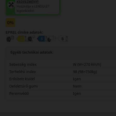
KEDVEZMÉNY!
Használja a LENDÜLET
kuponkódot!
0%
EPREL cimke adatok:
Egyéb technikai adatok
Sebesség index
W (W=270 km/h)
Terhelési index
98 (98=750kg)
Erősített kivitel
Igen
Defekttűrő gumi
Nem
Peremvédő
Igen
22550R17WUARZ5X