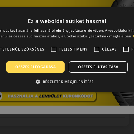
Ez a weboldal sütiket használ
l sütiket használ a felhasználói élmény javítása érdekében. A weboldalunk 
ortos teljesítményt és modern technológiát keresnek nyári
árul az összes süti használatához, a Cookie szabályzatunknak megfelelően.
TETLENÜL SZÜKSÉGES
TELJESÍTMÉNY
CÉLZÁS
F
ÖSSZES ELFOGADÁSA
ÖSSZES ELUTASÍTÁSA
RÉSZLETEK MEGJELENÍTÉSE
0 / 5