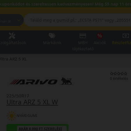
kuponkódot és szereltessen kedvezményesen! Még 55 nap 11 óra
pest, Fehérvári út
zolgáltatások
Márkáink
MBH
Akciók
Részletfi
tájékoztató
Ultra ARZ 5 XL
0 értékelés
225/50R17
Ultra ARZ 5 XL W
NYÁRI GUMI
AKÁR 6.000 FT SZERELÉSI