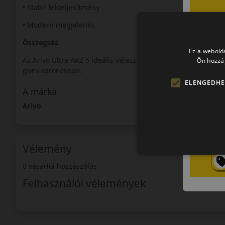
• Stabil fékteljesítmény
• Modern megjelenés
Összegzés
Ez a webolda
Az Arivo Ultra ARZ 5 ideális választás azok számára, akik sp
Ön hozzáj
gumiabroncsban.
ELENGEDHE
A márka
Arivo
Vélemény
0 vásárlói hozzászólás
Felhasználói vélemények