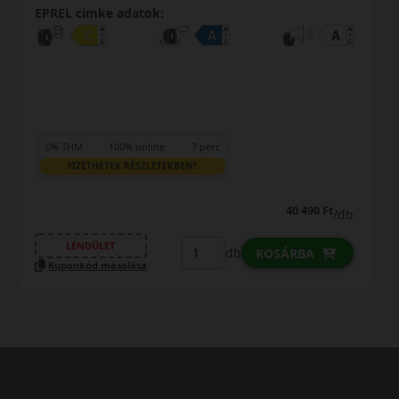
EPREL cimke adatok:
0% THM
100% online
7 perc
FIZETHETEK RÉSZLETEKBEN?
40 490 Ft
/db
LENDÜLET
db
KOSÁRBA
Kuponkód másolása