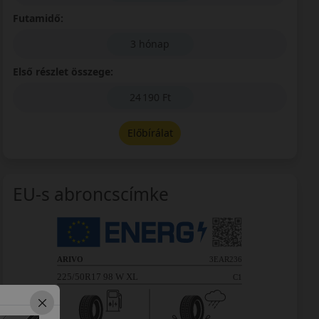
Futamidő:
3 hónap
Első részlet összege:
24 190 Ft
Előbírálat
EU-s abroncscímke