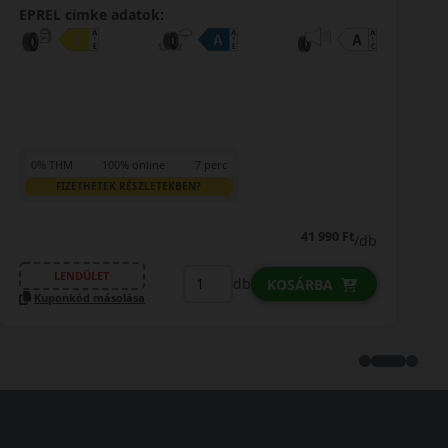
EPREL cimke adatok:
0% THM
100% online
7 perc
FIZETHETEK RÉSZLETEKBEN?
41 990 Ft
/db
LENDÜLET
db
KOSÁRBA
Kuponkód másolása