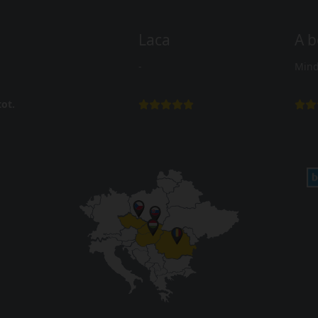
Laca
A b
-
Mind
ot.