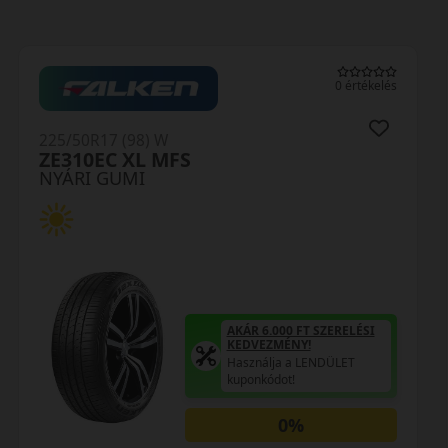
0 értékelés
225/50R17 (98) W
ZE310EC XL MFS
NYÁRI GUMI
AKÁR 6.000 FT SZERELÉSI
KEDVEZMÉNY!
Használja a LENDÜLET
kuponkódot!
0%