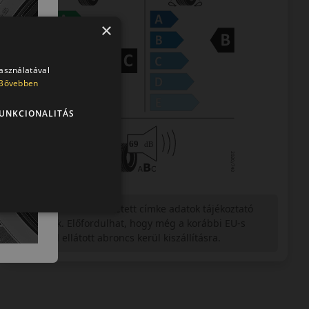
×
használatával
Bővebben
UNKCIONALITÁS
Figyelem a feltüntetett címke adatok tájékoztató
jellegűek. Előfordulhat, hogy még a korábbi EU-s
címkével ellátott abroncs kerül kiszállításra.