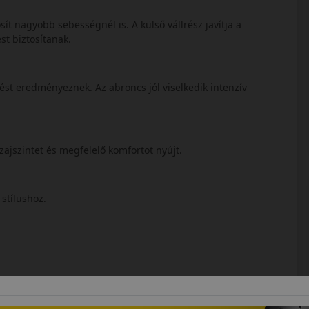
sít nagyobb sebességnél is. A külső vállrész javítja a
st biztosítanak.
st eredményeznek. Az abroncs jól viselkedik intenzív
 zajszintet és megfelelő komfortot nyújt.
 stílushoz.