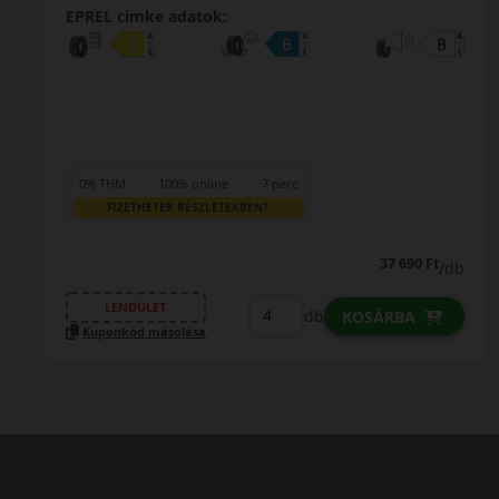
EPREL cimke adatok:
0% THM
100% online
7 perc
FIZETHETEK RÉSZLETEKBEN?
37 690 Ft
/db
LENDÜLET
db
KOSÁRBA
Kuponkód másolása