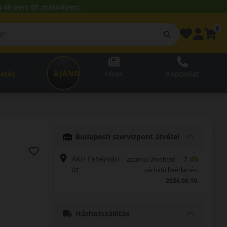
 48 perc 04 másodperc.
0
AJÁNDÉKUTALVÁNY
zetés
Hírek
Kapcsolat
Budapesti szervizpont átvétel
AKH Fehérvári
2 db
azonnal átvehető:
út
várható beérkezés:
2026.08.10.
Házhozszállítás