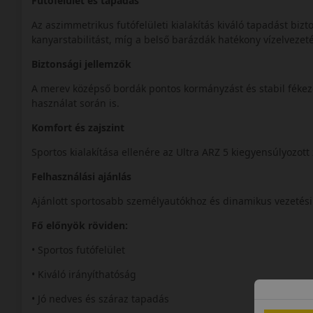
Futófelület és tapadás
Az aszimmetrikus futófelületi kialakítás kiváló tapadást bizto
kanyarstabilitást, míg a belső barázdák hatékony vízelvezeté
Biztonsági jellemzők
A merev középső bordák pontos kormányzást és stabil fékezé
használat során is.
Komfort és zajszint
Sportos kialakítása ellenére az Ultra ARZ 5 kiegyensúlyozott
Felhasználási ajánlás
Ajánlott sportosabb személyautókhoz és dinamikus vezetési
Fő előnyök röviden:
• Sportos futófelület
• Kiváló irányíthatóság
• Jó nedves és száraz tapadás