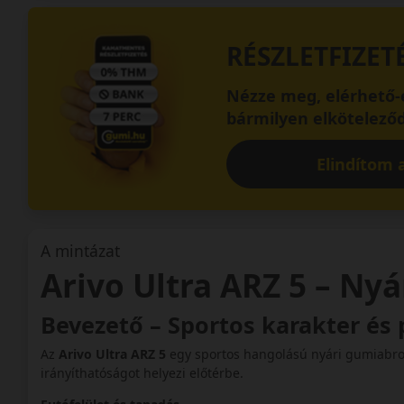
RÉSZLETFIZET
Nézze meg, elérhető-e
bármilyen elköteleződ
Elindítom a
A mintázat
Arivo Ultra ARZ 5 – Ny
Bevezető – Sportos karakter és 
Az
Arivo Ultra ARZ 5
egy sportos hangolású nyári gumiabron
irányíthatóságot helyezi előtérbe.