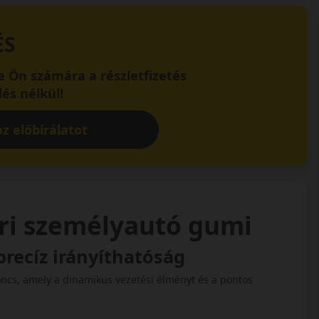
ÉS
 Ön számára a részletfizetés
és nélkül!
z előbírálatot
ári személyautó gumi
precíz irányíthatóság
cs, amely a dinamikus vezetési élményt és a pontos