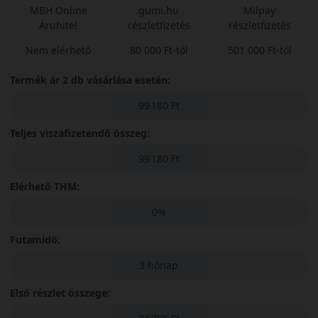
MBH Online
gumi.hu
Milpay
Áruhitel
részletfizetés
részletfizetés
Nem elérhető
80 000 Ft-tól
501 000 Ft-tól
Termék ár 2 db vásárlása esetén:
99 180 Ft
Teljes viszafizetendő összeg:
99 180 Ft
Elérhető THM:
0%
Futamidő:
3 hónap
Első részlet összege: