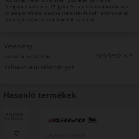
hódítanak. Habár a Goodyear igazi amerikai márka,
Európában több mint 15 gyára és kutató laboratóriuma van.
Az öreg-kontinens piacaira szánt téli- és nyári abroncsok az
itteni fejlesztések eredményeiből születnek.
Vélemény
0 / 5
0 vásárlói hozzászólás
Felhasználói vélemények
Hasonló termékek
0 értékelés
225/50R17 (98) W