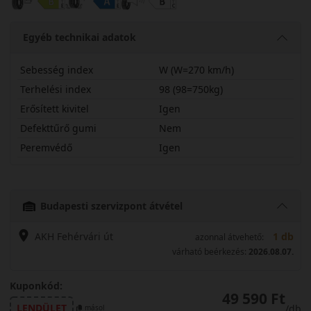
Egyéb technikai adatok
Sebesség index
W (W=270 km/h)
Terhelési index
98 (98=750kg)
Erősített kivitel
Igen
Defekttűrő gumi
Nem
Peremvédő
Igen
22550R17WEGPF2X
Budapesti szervizpont átvétel
AKH Fehérvári út
1 db
azonnal átvehető:
várható beérkezés:
2026.08.07.
Kuponkód:
49 590 Ft
LENDÜLET
/db
másol