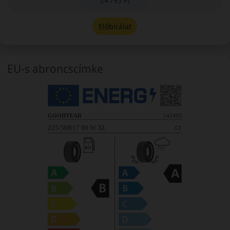
24 795 Ft
Előbírálat
EU-s abroncscímke