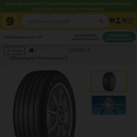
Használja a LENDÜLET kuponkódot és szereltessen kedvezményesen!
Még 54 nap 19 óra 49 perc 15 másodperc.
0
AUTÓSZERVIZ
GUMISZERVIZ
LEGKÖZELEBBI SZERVIZ
IDŐPONTFOGLALÁS
IDŐPONTFOGLALÁS
225/50R17
Vissza
Efficientgrip Performance 2