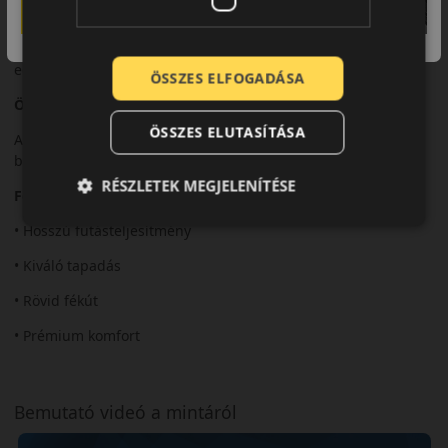
Felhasználási ajánlás
Személyautókhoz, ahol a hosszú élettartam és a biztonság
egyaránt fontos.
ÖSSZES ELFOGADÁSA
Összegzés
ÖSSZES ELUTASÍTÁSA
Az EfficientGrip Performance 2 ideális választás a tartós,
biztonságos és kényelmes nyári közlekedéshez.
RÉSZLETEK MEGJELENÍTÉSE
Fő előnyök röviden:
• Hosszú futásteljesítmény
• Kiváló tapadás
• Rövid fékút
• Prémium komfort
Bemutató videó a mintáról