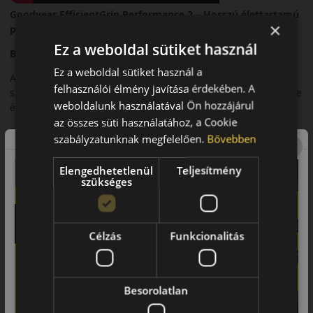
Goodyear EfficientGrip Performance 2 – Hosszú élettartamú
×
prémium nyári személyautó-abroncs
Ez a weboldal sütiket használ
Bevezető
Ez a weboldal sütiket használ a
A Goodyear EfficientGrip Performance 2 egy prémium nyári
felhasználói élmény javítása érdekében. A
személyautó-abroncs, amelyet kiemelkedő futásteljesítményre
weboldalunk használatával Ön hozzájárul
és magas szintű biztonságra terveztek.
az összes süti használatához, a Cookie
Futófelület és tapadás
szabályzatunknak megfelelően.
Bővebben
Fejlett futófelületi technológiája egyenletes kopást és kiváló
Elengedhetetlenül
Teljesítmény
tapadást biztosít száraz és nedves útfelületen.
szükséges
Biztonsági jellemzők
Rövid fékút és stabil irányíthatóság jellemzi az abroncs teljes
élettartama során.
Célzás
Funkcionalitás
Komfort és zajszint
Csendes futás és kiegyensúlyozott menetkomfort hosszabb
Besorolatlan
utak esetén is.