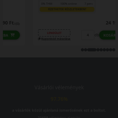
0% THM
100% online
7 perc
FIZETHETEK RÉSZLETEKBEN?
24 190 Ft
/db
LENDÜLET
db
KOSÁRBA
Kuponkód másolása
Vásárlói vélemények
97.76%
a vásárlók közül ajánlaná ismerősének ezt a boltot.
21659
vélemény alapján