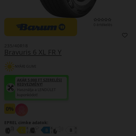
0 értékelés
235/40R18
Bravuris 6 XL FR Y
NYÁRI GUMI
AKÁR 5.000 FT SZERELÉSI
KEDVEZMÉNY!
Használja a LENDÜLET
kuponkódot!
0%
EPREL cimke adatok: