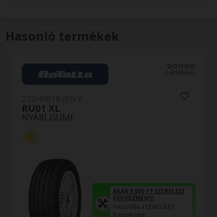
Hasonló termékek
0 értékelés
235/40R18 (95) Y
DU71 RXMotion XL
NYÁRI GUMI
AKÁR 5.000 FT SZERELÉSI
KEDVEZMÉNY!
Használja a LENDÜLET
kuponkódot!