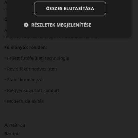
Ajánlott modern személyautókhoz, ahol fontos a biztonság és
ÖSSZES ELUTASÍTÁSA
a korszerű technológia.
Összegzés
RÉSZLETEK MEGJELENÍTÉSE
A Barum Bravuris 6 egy korszerű nyári gumiabroncs, amely
magas szintű biztonságot és komfortot kínál.
Fő előnyök röviden:
• Fejlett futófelületi technológia
• Rövid fékút nedves úton
• Stabil kormányzás
• Kiegyensúlyozott komfort
• Modern kialakítás
A márka
Barum