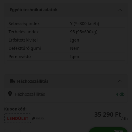
Egyéb technikai adatok
Sebesség index
Y (Y=300 km/h)
Terhelési index
95 (95=690kg)
Erősített kivitel
Igen
Defekttűrő gumi
Nem
Peremvédő
Igen
23540R18YBRV6X
Házhozszállítás
Házhozszállítás
4 db
Kuponkód:
35 290 Ft
LENDÜLET
/db
másol