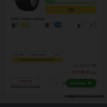
0%
EPREL cimke adatok:
0% THM
100% online
7 perc
FIZETHETEK RÉSZLETEKBEN?
24 690 Ft
/db
LENDÜLET
db
KOSÁRBA
Kuponkód másolása