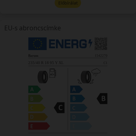
Előbírálat
EU-s abroncscímke