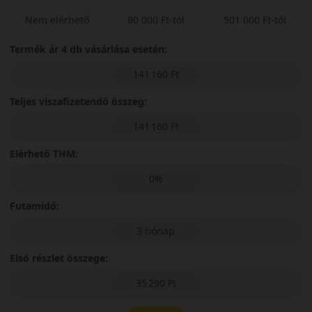
Nem elérhető
80 000 Ft-tól
501 000 Ft-tól
Termék ár 4 db vásárlása esetén:
141 160 Ft
Teljes viszafizetendő összeg:
141 160 Ft
Elérhető THM:
0%
Futamidő:
3 hónap
Első részlet összege:
35 290 Ft