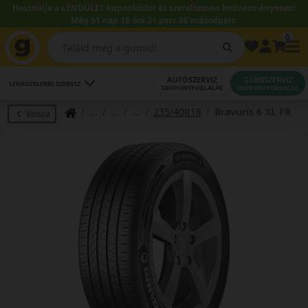
Használja a LENDÜLET kuponkódot és szereltessen kedvezményesen!
Még 51 nap 18 óra 21 perc 05 másodperc.
0
AUTÓSZERVIZ
GUMISZERVIZ
LEGKÖZELEBBI SZERVIZ
IDŐPONTFOGLALÁS
IDŐPONTFOGLALÁS
235/40R18
Bravuris 6 XL FR
Vissza