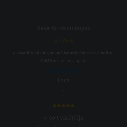
Vásárlói vélemények
97.76%
a vásárlók közül ajánlaná ismerősének ezt a boltot.
21659
vélemény alapján
Laca
-
A bolt vásárlója