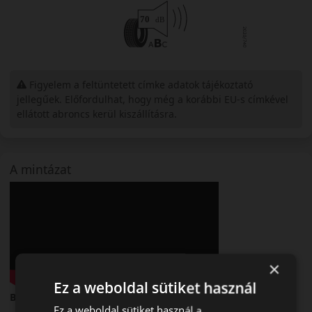
Figyelem a feltüntetett címke adatok tájékoztató
jellegűek. Előfordulhat, hogy még a korábbi EU-s címkével
ellátott abroncs kerül kiszállításra.
A mintázat
×
Ez a weboldal sütiket használ
Barum Bravuris 6 – Nyári személyautó gumi
Ez a weboldal sütiket használ a