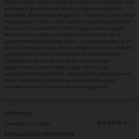
Otrokovicében 1924-ben épült fel az akkori Csehszlovákia első
gumigyára. A személyautó abroncsok gyártása 1934-ben
kezdődött. Jelenleg a Barum gyár és a márkanév a Continental
AG tulajdona. A Conti, miután átvette a gyárat hozzáfogott a
teljes körű átszervezéshez a német tapasztalatok alapján.
Mára a Barum a világ egyik legkorszerűbb üzeme, az itt
gyártott termékek minősége kitűnő. Az anyagösszetétel és a
mintázat mindig a legkorszerűbb ismeretek alapján tervezett,
köszönhetően a háttérben álló anyacég szakértelmének.
Ugyanakkor a Barum abroncsok ára az alsó-budget
kategóriában is versenyképes. A gyár abroncsai a
legszélesebb felhasználó kör számára lettek optimalizálva és
szinte minden autóhoz kínálnak olcsó és biztonságos
gumiabroncsot téli és nyári használatra egyaránt.
Vélemény
0 / 5
0 vásárlói hozzászólás
Felhasználói vélemények