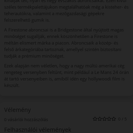
kínálják téli, nyári és négy évszakos abroncsaikat. Ezen kívül
széles termékpalettájukon megtalálhatóak még a kisteher- és
teherautókra, valamint a mezőgazdasági gépekre
felszerelhető gumik is.
A Firestone abroncsai is a Bridgestone által nyújtott magas
minőséget sugallják, ennek köszönhetően a Firestone is
méltán elismert márka a piacon. Abroncsaik a közép- és
felső árkategóriába tartoznak, amellyel szintén biztosítani
tudják a prémium minőséget.
Ezek alapján nem véletlen, hogy a nagy múltú amerikai cég
rengeteg versenyben feltűnt, mint például a Le Mans 24 órán
át tartó versenyeiben is, amiből idén egy hollywoodi film is
készült.
Vélemény
0 / 5
0 vásárlói hozzászólás
Felhasználói vélemények