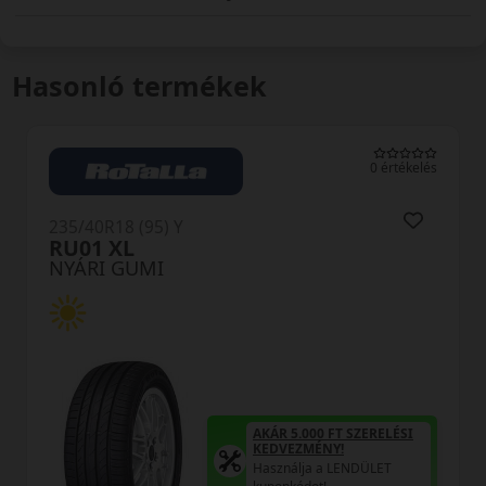
Hasonló termékek
0 értékelés
235/40R18 (95) Y
RU01 XL
NYÁRI GUMI
AKÁR 5.000 FT SZERELÉSI
KEDVEZMÉNY!
Használja a LENDÜLET