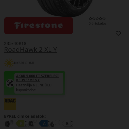
0 értékelés
235/40R18
RoadHawk 2 XL Y
NYÁRI GUMI
AKÁR 5.000 FT SZERELÉSI
KEDVEZMÉNY!
Használja a LENDÜLET
kuponkódot!
EPREL cimke adatok: