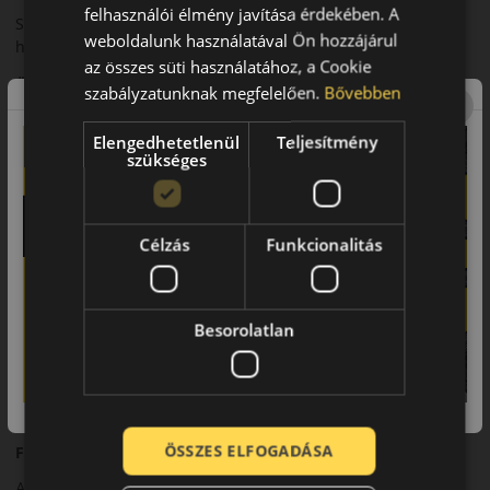
felhasználói élmény javítása érdekében. A
Személyautókhoz, intenzív városi és országúti nyári
weboldalunk használatával Ön hozzájárul
használatra.
az összes süti használatához, a Cookie
Összegzés
szabályzatunknak megfelelően.
Bővebben
A Roadhawk 2 modern megoldás a fokozott nyári biztonság
Elengedhetetlenül
Teljesítmény
érdekében.
szükséges
Fő előnyök röviden:
• Továbbfejlesztett tapadás
Célzás
Funkcionalitás
• Stabil fékezés
• Komfortos futás
Besorolatlan
• Modern kialakítás
A márka
ÖSSZES ELFOGADÁSA
Firestone
A Firestone márkanév már csaknem 120 éve a minőséggel