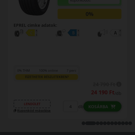
kuponkódot!
0%
EPREL cimke adatok:
0% THM
100% online
7 perc
FIZETHETEK RÉSZLETEKBEN?
24 790 Ft
24 190 Ft
/db
LENDÜLET
db
KOSÁRBA
Kuponkód másolása