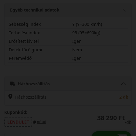
Egyéb technikai adatok
Sebesség index
Y (Y=300 km/h)
Terhelési index
95 (95=690kg)
Erősített kivitel
Igen
Defekttűrő gumi
Nem
Peremvédő
Igen
23540R18YRHK2X
Házhozszállítás
Házhozszállítás
2 db
Kuponkód:
38 290 Ft
LENDÜLET
/db
másol