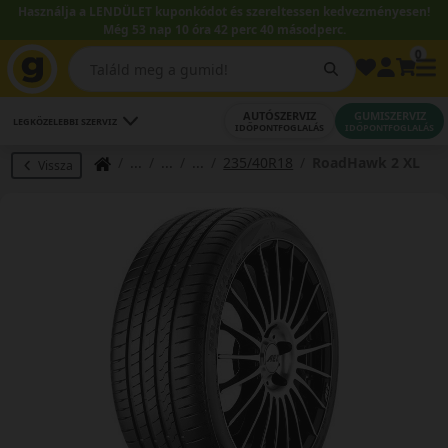
Használja a LENDÜLET kuponkódot és szereltessen kedvezményesen!
Még 53 nap 10 óra 42 perc 39 másodperc.
0
AUTÓSZERVIZ
GUMISZERVIZ
LEGKÖZELEBBI SZERVIZ
IDŐPONTFOGLALÁS
IDŐPONTFOGLALÁS
235/40R18
RoadHawk 2 XL
Vissza