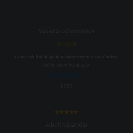
Vásárlói vélemények
97.76%
a vásárlók közül ajánlaná ismerősének ezt a boltot.
21659
vélemény alapján
Laca
-
A bolt vásárlója