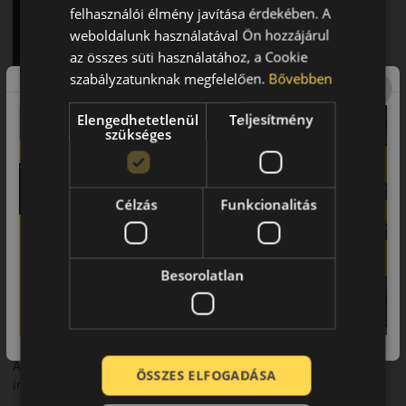
felhasználói élmény javítása érdekében. A
weboldalunk használatával Ön hozzájárul
az összes süti használatához, a Cookie
szabályzatunknak megfelelően.
Bővebben
Barum Bravuris 6 – Nyári személyautó gumi
Elengedhetetlenül
Teljesítmény
Bevezető – Modern technológia a mindennapi biztonságért
szükséges
A
Barum Bravuris 6
a márka legújabb generációs nyári
abroncsa, amely továbbfejlesztett tapadást és hatékonyabb
teljesítményt kínál nedves és száraz útfelületen.
Célzás
Funkcionalitás
Futófelület és tapadás
Az új futófelületi kialakítás javítja a vízelvezetést és növeli a
Besorolatlan
tapadást esős körülmények között is. A fejlett gumikeverék
hozzájárul a rövidebb fékúthoz.
Biztonsági jellemzők
A merev középső bordák stabil egyenesfutást és pontos
ÖSSZES ELFOGADÁSA
irányíthatóságot biztosítanak nagyobb sebességnél is.