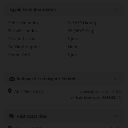
Egyéb technikai adatok
Sebesség index
Y (Y=300 km/h)
Terhelési index
96 (96=710kg)
Erősített kivitel
Igen
Defekttűrő gumi
Nem
Peremvédő
Igen
23540R19YBRV6X
Budapesti szervizpont átvétel
AKH Mexikói út
2 db
azonnal átvehető:
várható beérkezés:
2026.08.11.
Házhozszállítás