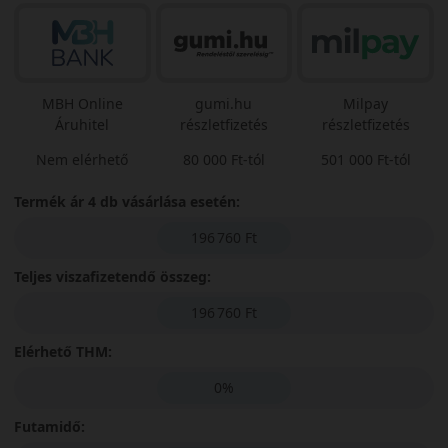
MBH Online
gumi.hu
Milpay
Áruhitel
részletfizetés
részletfizetés
Nem elérhető
80 000 Ft-tól
501 000 Ft-tól
Termék ár 4 db vásárlása esetén:
196 760 Ft
Teljes viszafizetendő összeg:
196 760 Ft
Elérhető THM:
0%
Futamidő: