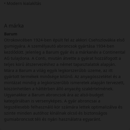
• Modern kialakítás
A márka
Barum
Otrokovicében 1924-ben épült fel az akkori Csehszlovákia első
gumigyára. A személyautó abroncsok gyártása 1934-ben
kezdődött. Jelenleg a Barum gyár és a márkanév a Continental
AG tulajdona. A Conti, miután átvette a gyárat hozzáfogott a
teljes körű átszervezéshez a német tapasztalatok alapján.
Mára a Barum a világ egyik legkorszerűbb üzeme, az itt
gyártott termékek minősége kitűnő. Az anyagösszetétel és a
mintázat mindig a legkorszerűbb ismeretek alapján tervezett,
köszönhetően a háttérben álló anyacég szakértelmének.
Ugyanakkor a Barum abroncsok ára az alsó-budget
kategóriában is versenyképes. A gyár abroncsai a
legszélesebb felhasználó kör számára lettek optimalizálva és
szinte minden autóhoz kínálnak olcsó és biztonságos
gumiabroncsot téli és nyári használatra egyaránt.