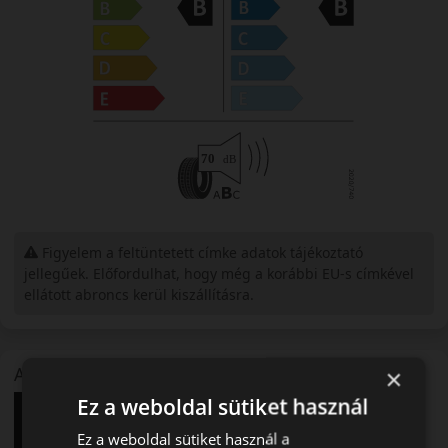
Figyelem a feltüntetett címke adatok tájékoztató
jellegűek. Előfordulhat, hogy még a korábbi EU-s címkével
ellátott abroncs kerül kiszállításra.
A mintázat
×
Ez a weboldal sütiket használ
Ez a weboldal sütiket használ a