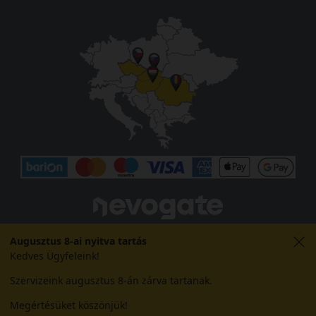
Augusztus 8-ai nyitva tartás
Kedves Ügyfeleink!
Szervizeink augusztus 8-án zárva tartanak.
Megértésüket köszönjük!