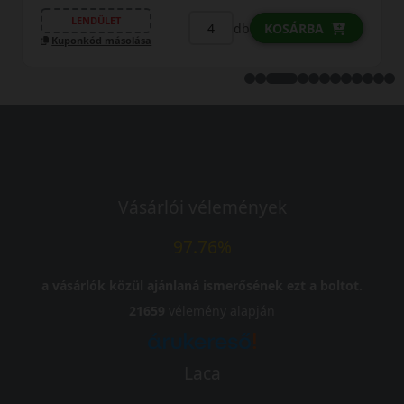
LENDÜLET
db
KOSÁRBA
Kuponkód másolása
Vásárlói vélemények
97.76%
a vásárlók közül ajánlaná ismerősének ezt a boltot.
21659
vélemény alapján
Laca