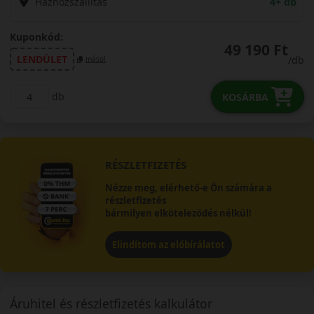
Házhozszállítás
4+ db
Kuponkód:
49 190 Ft
LENDÜLET
/db
másol
db
KOSÁRBA
RÉSZLETFIZETÉS
Nézze meg, elérhető-e Ön számára a
részletfizetés
bármilyen elköteleződés nélkül!
Elindítom az előbírálatot
Áruhitel és részletfizetés kalkulátor