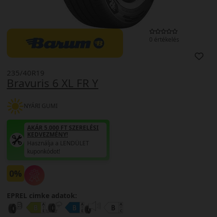
0 értékelés
235/40R19
Bravuris 6 XL FR Y
NYÁRI GUMI
AKÁR 5.000 FT SZERELÉSI
KEDVEZMÉNY!
Használja a LENDÜLET
kuponkódot!
0%
EPREL cimke adatok: