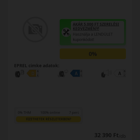
AKÁR 5.000 FT SZERELÉSI
KEDVEZMÉNY!
Használja a LENDÜLET
kuponkódot!
0%
EPREL cimke adatok:
0% THM
100% online
7 perc
FIZETHETEK RÉSZLETEKBEN?
32 390 Ft
/db