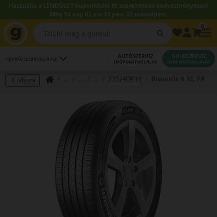
Használja a LENDÜLET kuponkódot és szereltessen kedvezményesen!
Még 54 nap 02 óra 33 perc 31 másodperc.
0
AUTÓSZERVIZ
GUMISZERVIZ
LEGKÖZELEBBI SZERVIZ
IDŐPONTFOGLALÁS
IDŐPONTFOGLALÁS
235/40R19
Bravuris 6 XL FR
Vissza