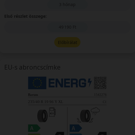
3 hónap
Első részlet összege:
49 190 Ft
Előbírálat
EU-s abroncscímke