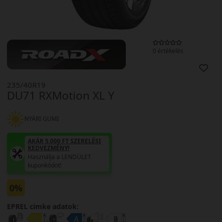
0 értékelés
235/40R19
DU71 RXMotion XL Y
NYÁRI GUMI
AKÁR 5.000 FT SZERELÉSI
KEDVEZMÉNY!
Használja a LENDÜLET
kuponkódot!
0%
EPREL cimke adatok: