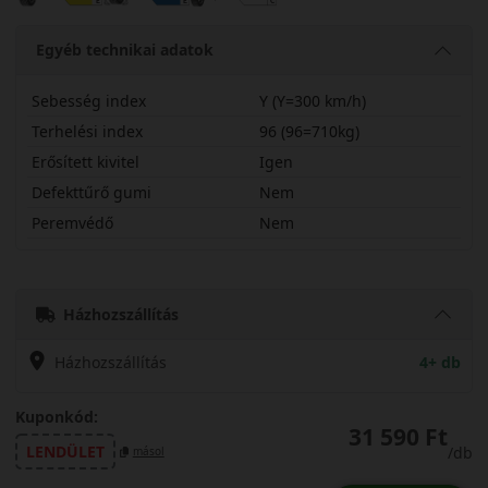
Egyéb technikai adatok
Sebesség index
Y (Y=300 km/h)
Terhelési index
96 (96=710kg)
Erősített kivitel
Igen
Defekttűrő gumi
Nem
Peremvédő
Nem
23540R19YDU71X
Házhozszállítás
Házhozszállítás
4+ db
Kuponkód:
31 590 Ft
LENDÜLET
/db
másol