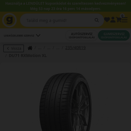
Használja a LENDÜLET kuponkódot és szereltessen kedvezményesen!
Még 53 nap 23 óra 16 perc 14 másodperc.
0
AUTÓSZERVIZ
GUMISZERVIZ
LEGKÖZELEBBI SZERVIZ
IDŐPONTFOGLALÁS
IDŐPONTFOGLALÁS
235/40R19
Vissza
DU71 RXMotion XL