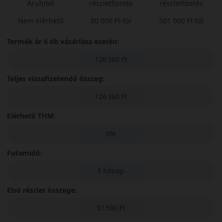
Áruhitel
részletfizetés
részletfizetés
Nem elérhető
80 000 Ft-tól
501 000 Ft-tól
Termék ár 4 db vásárlása esetén:
126 360 Ft
Teljes viszafizetendő összeg:
126 360 Ft
Elérhető THM:
0%
Futamidő:
3 hónap
Első részlet összege:
31 590 Ft