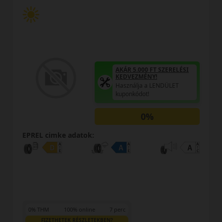
AKÁR 5.000 FT SZERELÉSI
A
KEDVEZMÉNY!
Használja a LENDÜLET
H
kuponkódot!
k
0%
EPREL cimke adatok:
7 perc
0% THM
100% online
7 p
N?
FIZETHETEK RÉSZLETEKBEN?