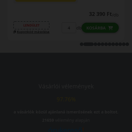
32 390 Ft
/db
LENDÜLET
db
KOSÁRBA
Kuponkód másolása
Vásárlói vélemények
97.76%
a vásárlók közül ajánlaná ismerősének ezt a boltot.
21659
vélemény alapján