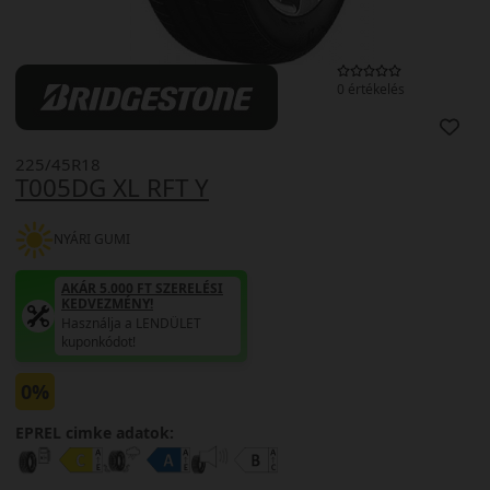
0 értékelés
225/45R18
T005DG XL RFT Y
NYÁRI GUMI
AKÁR 5.000 FT SZERELÉSI
KEDVEZMÉNY!
Használja a LENDÜLET
kuponkódot!
0%
EPREL cimke adatok: