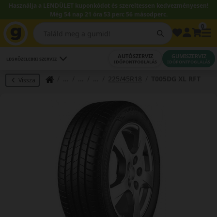
Használja a LENDÜLET kuponkódot és szereltessen kedvezményesen!
Még 54 nap 21 óra 53 perc 55 másodperc.
0
AUTÓSZERVIZ
GUMISZERVIZ
LEGKÖZELEBBI SZERVIZ
IDŐPONTFOGLALÁS
IDŐPONTFOGLALÁS
225/45R18
T005DG XL RFT
Vissza