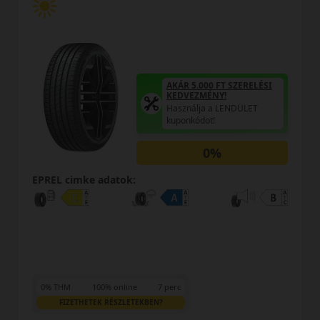
AKÁR 5.000 FT SZERELÉSI
KEDVEZMÉNY!
Használja a LENDÜLET
kuponkódot!
0%
EPREL cimke adatok:
0% THM
100% online
7 perc
FIZETHETEK RÉSZLETEKBEN?