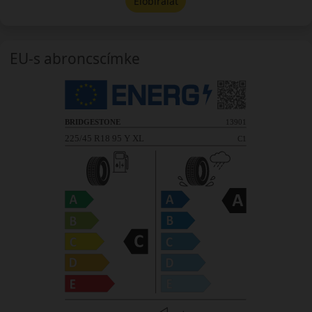
Előbírálat
EU-s abroncscímke