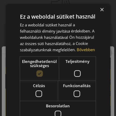
×
Ez a weboldal sütiket használ
Ez a weboldal sütiket használ a
Figyelem a feltüntetett címke adatok tájékoztató
felhasználói élmény javítása érdekében. A
jellegűek. Előfordulhat, hogy még a korábbi EU-s címkével
weboldalunk használatával Ön hozzájárul
ellátott abroncs kerül kiszállításra.
az összes süti használatához, a Cookie
szabályzatunknak megfelelően.
Bővebben
A mintázat
Elengedhetetlenül
Teljesítmény
szükséges
A Bridgestone Turanza T005DG prémium nyári túraabroncs. A
Turanza család fő előnye a nedves úton nyújtott magas szintű
fékezés és irányíthatóság, a kényelmes futás, valamint a
hosszú futásteljesítmény. Mindennapi, autópályás és üzleti
Célzás
Funkcionalitás
használatra is jó választás.
A márka
Besorolatlan
Bridgestone
A Bridgestone gumiabroncs gyárat 1931-ben Japánban