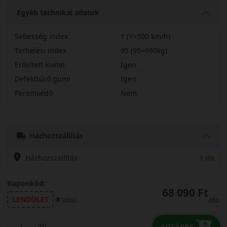
Egyéb technikai adatok
Sebesség index
Y (Y=300 km/h)
Terhelési index
95 (95=690kg)
Erősített kivitel
Igen
Defekttűrő gumi
Igen
Peremvédő
Nem
22545R18YT5DGX
Házhozszállítás
Házhozszállítás
1 db
Kuponkód:
68 090 Ft
LENDÜLET
/db
másol
db
KOSÁRBA