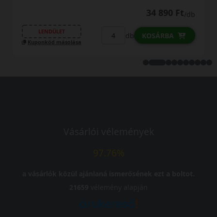
34 890 Ft
/db
LENDÜLET
db
KOSÁRBA
Kuponkód másolása
Vásárlói vélemények
97.76%
a vásárlók közül ajánlaná ismerősének ezt a boltot.
21659
vélemény alapján