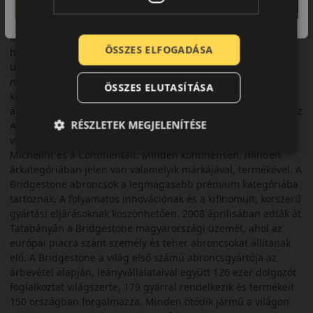
alapították. A márkanév a gyáralapító Shojiro Ishibashi
nevéből ered, ishibashi jelentése kő-híd (stone bridge), ebből
keletkezett a nemzetközi viszonylatban is sokkal jobb
ÖSSZES ELFOGADÁSA
hangzású Bridgestone. A gyár valóban végigjárta a háború
utáni japán vállalatok kanosszáját, rövid ideig
motorkerékpárok gyártásával is próbálkozott. Folyamatos és
ÖSSZES ELUTASÍTÁSA
kitartó munkával a Bridgestone márkanév presztízse és a cég
árbevétele is évről évre növekedett. 1988-ban megvásárolta az
RÉSZLETEK MEGJELENÍTÉSE
Amerikai Firestone márkát és gyárakat. Jelen pillanatban a
világ legnagyobb gumiabroncs gyártója megelőzve a
Michelint és a Continentalt. Minden kontinensen, minden
árkategóriában jelen van valamelyik márkájával, termékével. A
Bridgestone abroncsok a legmagasabb prémium kategóriába
tartoznak. A folyamatos innovációnak és a kifinomult, korszerű
gyártási eljárásoknak köszönhetően. 2008 áprilisában adták át
Tatabányán a Bridgestone magyarországi üzemét, ahol az
európai piacra szánt személy és teher abroncsokat állítanak
elő. A Bridgestone a világ első számú abroncsgyártója az
árbevétel alapján, leányvállalataival együtt 126 ezer dolgozót
foglalkoztat világszerte, 179 gyárral rendelkezik és termékeit
150 országban forgalmazza. Minden ötödik jármű a világon