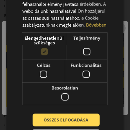
felhasználói élmény javítása érdekében. A
nedves úton is.
weboldalunk használatával Ön hozzájárul
Biztonsági jellemzők
az összes süti használatához, a Cookie
szabályzatunknak megfelelően.
Bővebben
A fejlett gumikeverék rövid fékutat és kiszámítható viselkedést
biztosít.
Elengedhetetlenül
Teljesítmény
Komfort és zajszint
szükséges
Sportos kialakítása ellenére a S001 elfogadható zajszintet és
komfortot kínál.
Célzás
Funkcionalitás
Felhasználási ajánlás
Ajánlott nagy teljesítményű és sportos személyautókhoz.
Besorolatlan
Összegzés
A Potenza S001 megbízható választás sportos vezetők
számára.
Fő előnyök röviden:
ÖSSZES ELFOGADÁSA
• Sportos teljesítmény