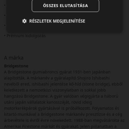
• Kiváló tapadás
ÖSSZES ELUTASÍTÁSA
• Stabil irányíthatóság
RÉSZLETEK MEGJELENÍTÉSE
• Rövid fékút
• Prémium kidolgozás
A márka
Bridgestone
A Bridgestone gumiabroncs gyárat 1931-ben Japánban
alapították. A márkanév a gyáralapító Shojiro Ishibashi
nevéből ered, ishibashi jelentése kő-híd (stone bridge), ebből
keletkezett a nemzetközi viszonylatban is sokkal jobb
hangzású Bridgestone. A gyár valóban végigjárta a háború
utáni japán vállalatok kanosszáját, rövid ideig
motorkerékpárok gyártásával is próbálkozott. Folyamatos és
kitartó munkával a Bridgestone márkanév presztízse és a cég
árbevétele is évről évre növekedett. 1988-ban megvásárolta az
Amerikai Firestone márkát és gyárakat. Jelen pillanatban a