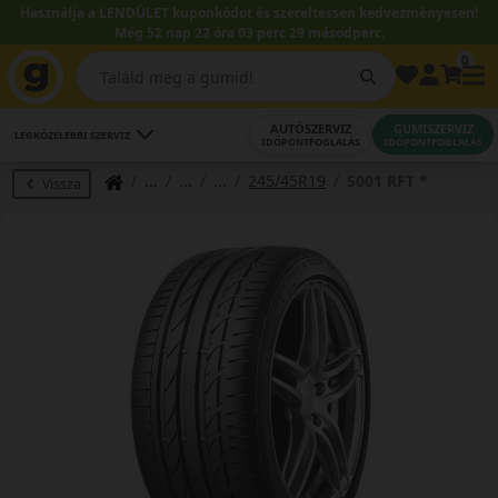
Használja a LENDÜLET kuponkódot és szereltessen kedvezményesen!
Még 52 nap 22 óra 03 perc 28 másodperc.
0
AUTÓSZERVIZ
GUMISZERVIZ
LEGKÖZELEBBI SZERVIZ
IDŐPONTFOGLALÁS
IDŐPONTFOGLALÁS
245/45R19
S001 RFT *
Vissza