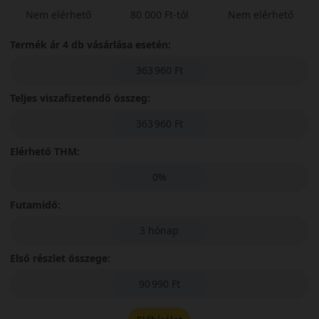
Nem elérhető
80 000 Ft-tól
Nem elérhető
Termék ár 4 db vásárlása esetén:
363 960 Ft
Teljes viszafizetendő összeg:
363 960 Ft
Elérhető THM:
0%
Futamidő:
3 hónap
Első részlet összege:
90 990 Ft