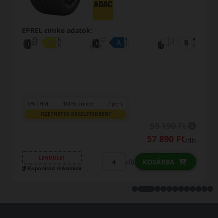
EPREL cimke adatok:
0% THM
100% online
7 perc
FIZETHETEK RÉSZLETEKBEN?
59 190 Ft
57 890 Ft
/db
LENDÜLET
b
db
KOSÁRBA
Kuponkód másolása