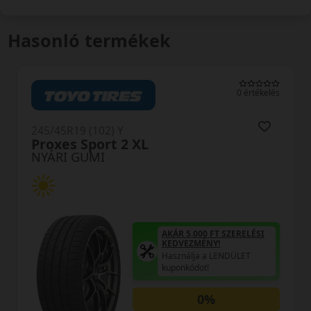
Hasonló termékek
0 értékelés
245/45R19 (102) Y
DU71 RXMotion XL
NYÁRI GUMI
5.000 FT SZERELÉSI
EZMÉNY!
álja a LENDÜLET
AKÁR 5.00
kódot!
KEDVEZM
Használja
0%
kuponkódo