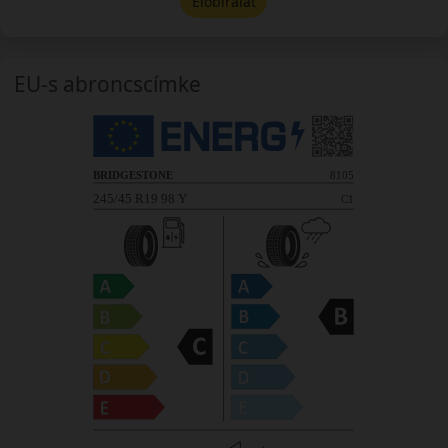
Előbírálat
EU-s abroncscímke