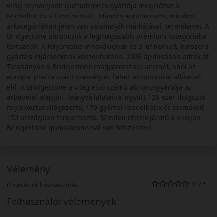
világ legnagyobb gumiabroncs gyártója megelőzve a
Michelint és a Continentalt. Minden kontinensen, minden
árkategóriában jelen van valamelyik márkájával, termékével. A
Bridgestone abroncsok a legmagasabb prémium kategóriába
tartoznak. A folyamatos innovációnak és a kifinomult, korszerű
gyártási eljárásoknak köszönhetően. 2008 áprilisában adták át
Tatabányán a Bridgestone magyarországi üzemét, ahol az
európai piacra szánt személy és teher abroncsokat állítanak
elő. A Bridgestone a világ első számú abroncsgyártója az
árbevétel alapján, leányvállalataival együtt 126 ezer dolgozót
foglalkoztat világszerte, 179 gyárral rendelkezik és termékeit
150 országban forgalmazza. Minden ötödik jármű a világon
Bridgestone gumiabronccsal van felszerelve.
Vélemény
0 / 5
0 vásárlói hozzászólás
Felhasználói vélemények