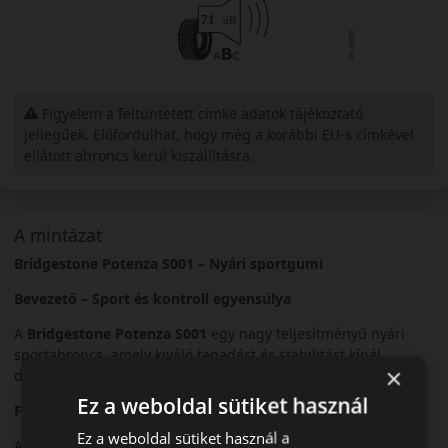
Figyelem a feltüntetett címke adatok tájékoztató
jellegűek. Előfordulhat, hogy még a korábbi EU-s címkével
ellátott abroncs kerül kiszállításra.
A mintázat
Bridgestone Potenza S001 – Nyári sportgumi
Bevezető – Sport és kontroll egyensúlya
A
Bridgestone Potenza S001
egy nagy teljesítményű nyári
sportabroncs, amely kiváló tapadást és stabilitást kínál
×
dinamikus vezetéshez.
Ez a weboldal sütiket használ
Futófelület és tapadás
Ez a weboldal sütiket használ a
Az aszimmetrikus futófelület kiváló tapadást nyújt száraz és