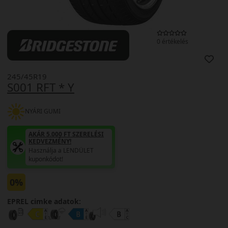
0 értékelés
245/45R19
S001 RFT * Y
NYÁRI GUMI
AKÁR 5.000 FT SZERELÉSI
KEDVEZMÉNY!
Használja a LENDÜLET
kuponkódot!
0%
EPREL cimke adatok: