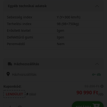
Egyéb technikai adatok
Sebesség index
Y (Y=300 km/h)
Terhelési index
98 (98=750kg)
Erősített kivitel
Igen
Defekttűrő gumi
Igen
Peremvédő
Nem
24545R19YS1R
Házhozszállítás
Házhozszállítás
4+ db
92 290 Ft
Kuponkód:
90 990 Ft
LENDÜLET
/db
másol
db
KOSÁRBA