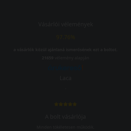
Vásárlói vélemények
97.76%
a vásárlók közül ajánlaná ismerősének ezt a boltot.
21659
vélemény alapján
Laca
-
A bolt vásárlója
Minden tökéletesen működik.