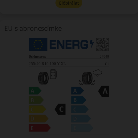
Előbírálat
EU-s abroncscímke