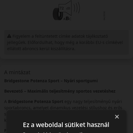
Figyelem a feltüntetett címke adatok tájékoztató
jellegűek. Előfordulhat, hogy még a korábbi EU-s címkével
ellátott abroncs kerül kiszállításra.
A mintázat
Bridgestone Potenza Sport – Nyári sportgumi
Bevezető – Maximális teljesítmény sportos vezetéshez
A
Bridgestone Potenza Sport
egy nagy teljesítményű nyári
sportabroncs, amelyet dinamikus vezetési stílushoz és erős
személyautókhoz fejlesztettek. Precíz irányíthatóságot és
×
kiemelkedő tapadást kínál.
Ez a weboldal sütiket használ
Futófelület és tapadás