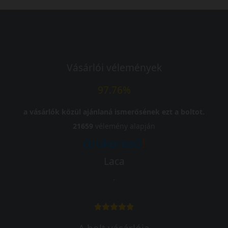
Vásárlói vélemények
97.76%
a vásárlók közül ajánlaná ismerősének ezt a boltot.
21659
vélemény alapján
Laca
-