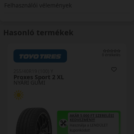
Felhasználói vélemények
Hasonló termékek
0 értékelés
) Y
255/40R19 (100) Y
t 2 XL
N-Fera Sport 
NYÁRI GUMI
AKÁR 5.000 FT SZERELÉSI
KEDVEZMÉNY!
Használja a LENDÜLET
kuponkódot!