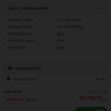
Egyéb technikai adatok
Sebesség index
Y (Y=300 km/h)
Terhelési index
100 (100=800kg)
Erősített kivitel
Igen
Defekttűrő gumi
Nem
Peremvédő
Igen
25540R19YPSX
Házhozszállítás
Házhozszállítás
4+ db
64 390 Ft
Kuponkód:
63 790 Ft
LENDÜLET
/db
másol