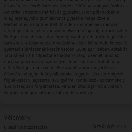
árbevétele is évről évre növekedett. 1988-ban megvásárolta az
Amerikai Firestone márkát és gyárakat. Jelen pillanatban a
világ legnagyobb gumiabroncs gyártója megelőzve a
Michelint és a Continentalt. Minden kontinensen, minden
árkategóriában jelen van valamelyik márkájával, termékével. A
Bridgestone abroncsok a legmagasabb prémium kategóriába
tartoznak. A folyamatos innovációnak és a kifinomult, korszerű
gyártási eljárásoknak köszönhetően. 2008 áprilisában adták át
Tatabányán a Bridgestone magyarországi üzemét, ahol az
európai piacra szánt személy és teher abroncsokat állítanak
elő. A Bridgestone a világ első számú abroncsgyártója az
árbevétel alapján, leányvállalataival együtt 126 ezer dolgozót
foglalkoztat világszerte, 179 gyárral rendelkezik és termékeit
150 országban forgalmazza. Minden ötödik jármű a világon
Bridgestone gumiabronccsal van felszerelve.
Vélemény
0 / 5
0 vásárlói hozzászólás