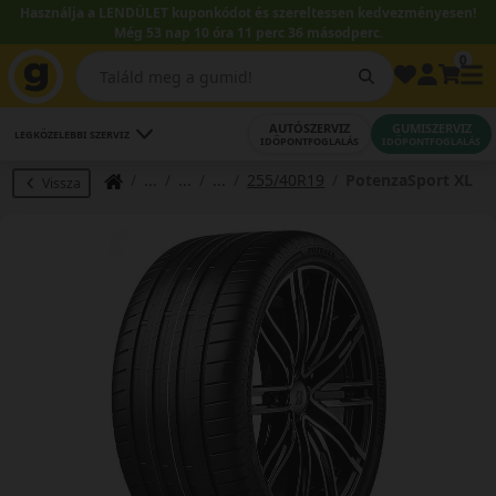
Használja a LENDÜLET kuponkódot és szereltessen kedvezményesen!
Még 53 nap 10 óra 11 perc 35 másodperc.
0
AUTÓSZERVIZ
GUMISZERVIZ
LEGKÖZELEBBI SZERVIZ
IDŐPONTFOGLALÁS
IDŐPONTFOGLALÁS
255/40R19
PotenzaSport XL
Vissza