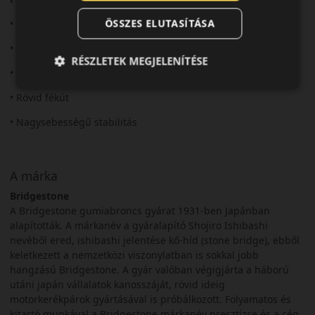
ÖSSZES ELUTASÍTÁSA
• Prémium sportabroncs
• Kiváló tapadás
RÉSZLETEK MEGJELENÍTÉSE
• Precíz irányíthatóság
• Rövid fékút
• Nagysebességű stabilitás
A márka
Bridgestone
A Bridgestone gumiabroncs gyárat 1931-ben Japánban
alapították. A márkanév a gyáralapító Shojiro Ishibashi
nevéből ered, ishibashi jelentése kő-híd (stone bridge), ebből
keletkezett a nemzetközi viszonylatban is sokkal jobb
hangzású Bridgestone. A gyár valóban végigjárta a háború
utáni japán vállalatok kanosszáját, rövid ideig
motorkerékpárok gyártásával is próbálkozott. Folyamatos és
kitartó munkával a Bridgestone márkanév presztízse és a cég