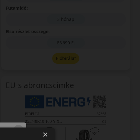
Futamidő:
3 hónap
Első részlet összege:
83 690 Ft
Előbírálat
EU-s abroncscímke
×