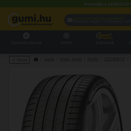
Használja a LENDÜLET 
Hol szeretné átvenni a termékeit?
Helyadatai alapján:
1119 Buda
Gumiabroncsok
Felnik
Szervizek
S
Gumi
Nyári gumi
Pirelli
255/40R19
Vissza