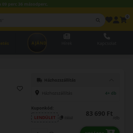
 09 perc 35 másodperc.
0
AJÁNDÉKUTALVÁNY
zetés
Hírek
Kapcsolat
Házhozszállítás
Házhozszállítás
4+ db
Kuponkód:
83 690 Ft
LENDÜLET
/db
másol