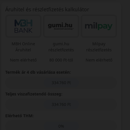
Áruhitel és részletfizetés kalkulátor
MBH Online
gumi.hu
Milpay
Áruhitel
részletfizetés
részletfizetés
Nem elérhető
80 000 Ft-tól
Nem elérhető
Termék ár 4 db vásárlása esetén:
334 760 Ft
Teljes viszafizetendő összeg:
334 760 Ft
Elérhető THM:
0%