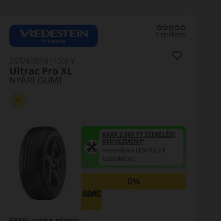
0 értékelés
255/40R19 (100) Y
Ultrac Pro XL
NYÁRI GUMI
AKÁR 5.000 FT SZERELÉSI
KEDVEZMÉNY!
Használja a LENDÜLET
kuponkódot!
0%
EPREL cimke adatok: