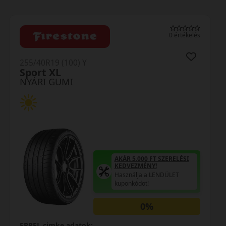
0 értékelés
255/40R19 (100) Y
Sport XL
NYÁRI GUMI
AKÁR 5.000 FT SZERELÉSI
KEDVEZMÉNY!
Használja a LENDÜLET
kuponkódot!
0%
EPREL cimke adatok: