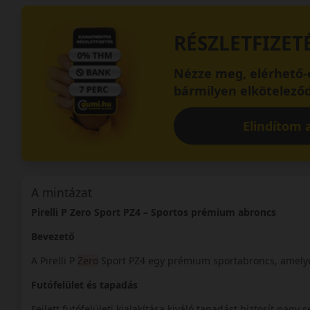
RÉSZLETFIZET
Nézze meg, elérhető-e
bármilyen elköteleződ
Elindítom a
A mintázat
Pirelli P Zero Sport PZ4 – Sportos prémium abroncs
Bevezető
A Pirelli P
Zero
Sport PZ4 egy prémium sportabroncs, amelyet
Futófelület és tapadás
Fejlett futófelületi kialakítása kiváló tapadást biztosít nagy