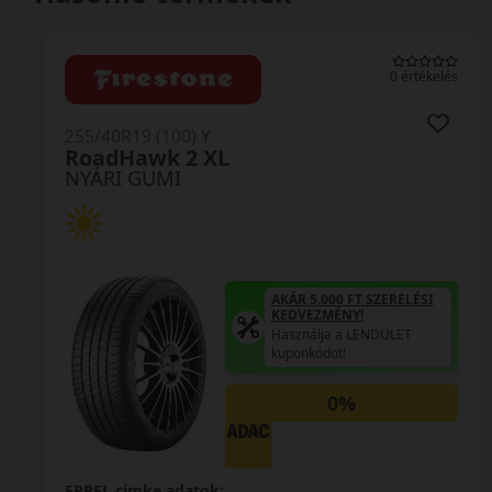
0 értékelés
255/40R19 (100) Y
RoadHawk 2 XL
NYÁRI GUMI
AKÁR 5.000 FT SZERELÉSI
KEDVEZMÉNY!
Használja a LENDÜLET
kuponkódot!
0%
EPREL cimke adatok: