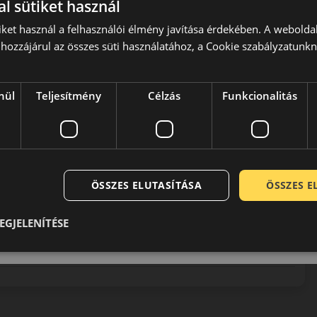
l sütiket használ
iket használ a felhasználói élmény javítása érdekében. A webolda
hozzájárul az összes süti használatához, a Cookie szabályzatunk
 jelenlegi arculata a hetvenes évek közepén alakult ki, amikor
nül
Teljesítmény
Célzás
Funkcionalitás
peciális verseny abroncsokat gyártani. A szükséges
broncsok kategóriájában a Pirelli azóta is komoly szereplőként
ÖSSZES ELUTASÍTÁSA
ÖSSZES 
0 / 5
EGJELENÍTÉSE