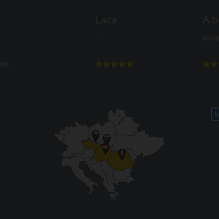
Laca
A b
-
Mind
ot.