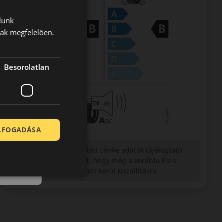
lunk
nak megfelelően.
Besorolatlan
ELFOGADÁSA
Figyelem a feltüntetett címke adatok tájékoztató
jellegűek. Előfordulhat, hogy még a korábbi EU-s
címkével ellátott abroncs kerül kiszállításra.