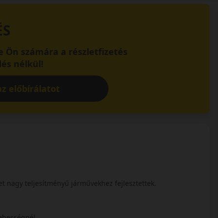
ÉS
 Ön számára a részletfizetés
és nélkül!
z előbírálatot
 nagy teljesítményű járművekhez fejlesztettek.
 sebességnél.