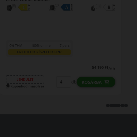
0% THM
100% online
7 perc
FIZETHETEK RÉSZLETEKBEN?
54 190 Ft
/db
LENDÜLET
db
KOSÁRBA
Kuponkód másolása