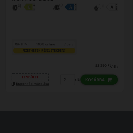
0% THM
100% online
7 perc
FIZETHETEK RÉSZLETEKBEN?
53 290 Ft
/db
LENDÜLET
db
KOSÁRBA
Kuponkód másolása