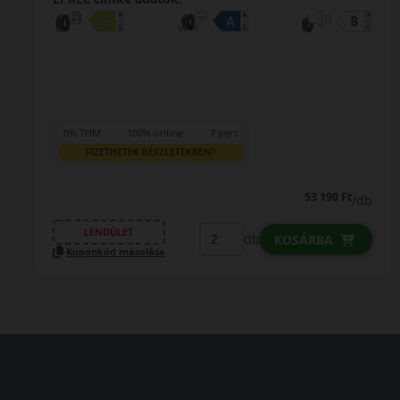
0% THM
100% online
7 perc
FIZETHETEK RÉSZLETEKBEN?
53 190 Ft
/db
LENDÜLET
db
KOSÁRBA
Kuponkód másolása