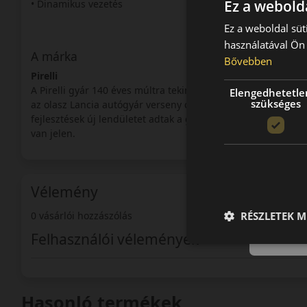
Ez a webolda
• Dinamikus vezetés
Ez a weboldal süt
használatával Ön 
A márka
Bővebben
Pirelli
A Pirelli gyár 140 éves múltra tekinthet vissza. A cégcsoport
Elengedhetetle
szükséges
az olasz Lancia autógyár verseny csapata számára kezdett s
fejlesztések új lendületet adtak a gyár számára. A verseny a
van jelen.
Vélemény
RÉSZLETEK M
0 vásárlói hozzászólás
Felhasználói vélemények
Hasonló termékek