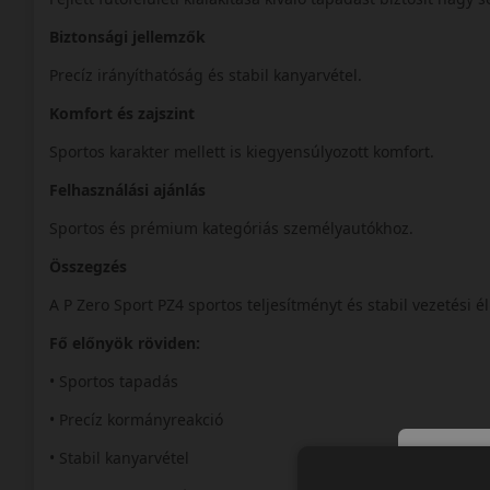
Biztonsági jellemzők
Precíz irányíthatóság és stabil kanyarvétel.
Komfort és zajszint
Sportos karakter mellett is kiegyensúlyozott komfort.
Felhasználási ajánlás
Sportos és prémium kategóriás személyautókhoz.
Összegzés
A P Zero Sport PZ4 sportos teljesítményt és stabil vezetési é
Fő előnyök röviden:
• Sportos tapadás
• Precíz kormányreakció
• Stabil kanyarvétel