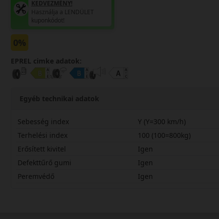
KEDVEZMÉNY!
Használja a LENDÜLET
kuponkódot!
0%
EPREL cimke adatok:
Egyéb technikai adatok
Sebesség index
Y (Y=300 km/h)
Terhelési index
100 (100=800kg)
Erősített kivitel
Igen
Defekttűrő gumi
Igen
Peremvédő
Igen
25540R19YPZ4SX