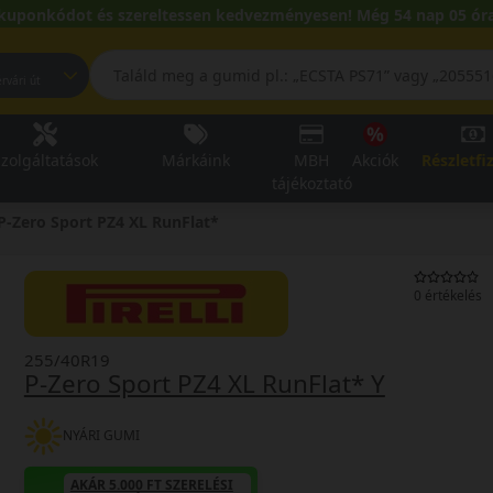
kuponkódot és szereltessen kedvezményesen! Még 54 nap 05 óra
pest, Fehérvári út
zolgáltatások
Márkáink
MBH
Akciók
Részletfi
tájékoztató
P-Zero Sport PZ4 XL RunFlat*
0 értékelés
255/40R19
P-Zero Sport PZ4 XL RunFlat* Y
NYÁRI GUMI
AKÁR 5.000 FT SZERELÉSI