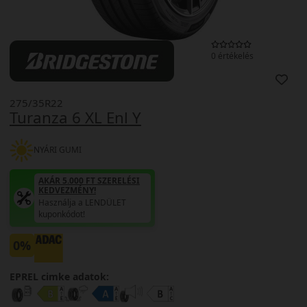
0 értékelés
275/35R22
Turanza 6 XL Enl Y
NYÁRI GUMI
AKÁR 5.000 FT SZERELÉSI
KEDVEZMÉNY!
Használja a LENDÜLET
kuponkódot!
0%
EPREL cimke adatok: