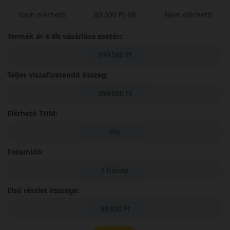
Nem elérhető
80 000 Ft-tól
Nem elérhető
Termék ár 4 db vásárlása esetén:
399 560 Ft
Teljes viszafizetendő összeg:
399 560 Ft
Elérhető THM:
0%
Futamidő:
3 hónap
Első részlet összege:
99 890 Ft