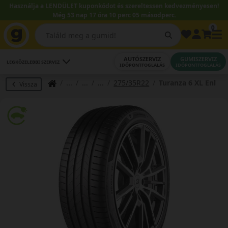
Használja a LENDÜLET kuponkódot és szereltessen kedvezményesen!
Még 53 nap 17 óra 10 perc 04 másodperc.
0
AUTÓSZERVIZ
GUMISZERVIZ
LEGKÖZELEBBI SZERVIZ
IDŐPONTFOGLALÁS
IDŐPONTFOGLALÁS
275/35R22
Turanza 6 XL Enl
Vissza