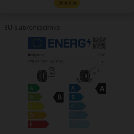
Előbírálat
EU-s abroncscímke