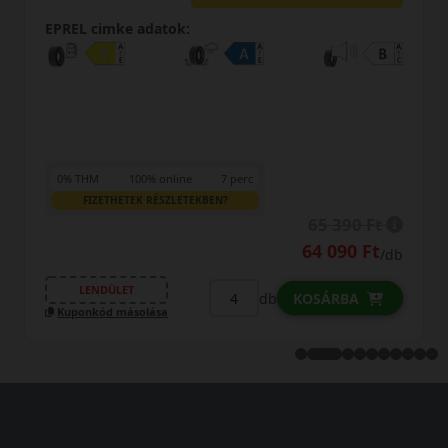
EPREL cimke adatok:
7 perc
0% THM
100% online
7 p
N?
FIZETHETEK RÉSZLETEKBEN?
65 390 Ft
64 090 Ft
/db
LENDÜLET
db
KOSÁRBA
Kuponkód másolása