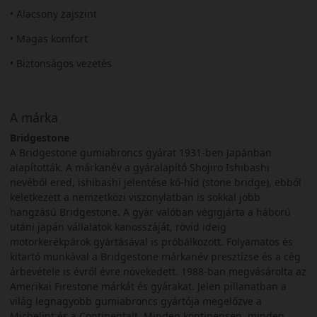
• Alacsony zajszint
• Magas komfort
• Biztonságos vezetés
A márka
Bridgestone
A Bridgestone gumiabroncs gyárat 1931-ben Japánban
alapították. A márkanév a gyáralapító Shojiro Ishibashi
nevéből ered, ishibashi jelentése kő-híd (stone bridge), ebből
keletkezett a nemzetközi viszonylatban is sokkal jobb
hangzású Bridgestone. A gyár valóban végigjárta a háború
utáni japán vállalatok kanosszáját, rövid ideig
motorkerékpárok gyártásával is próbálkozott. Folyamatos és
kitartó munkával a Bridgestone márkanév presztízse és a cég
árbevétele is évről évre növekedett. 1988-ban megvásárolta az
Amerikai Firestone márkát és gyárakat. Jelen pillanatban a
világ legnagyobb gumiabroncs gyártója megelőzve a
Michelint és a Continentalt. Minden kontinensen, minden