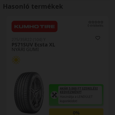
Hasonló termékek
0 értékelés
275/35R22 (104) Y
PS71SUV Ecsta XL
NYÁRI GUMI
AKÁR 5.000 FT SZERELÉSI
A
KEDVEZMÉNY!
Használja a LENDÜLET
H
kuponkódot!
k
0%