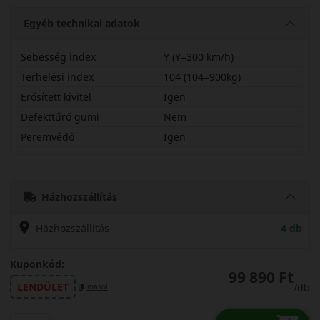
Egyéb technikai adatok
Sebesség index
Y (Y=300 km/h)
Terhelési index
104 (104=900kg)
Erősített kivitel
Igen
Defekttűrő gumi
Nem
Peremvédő
Igen
27535R22YT06X
Házhozszállítás
Házhozszállítás
4 db
Kuponkód:
99 890 Ft
LENDÜLET
/db
másol