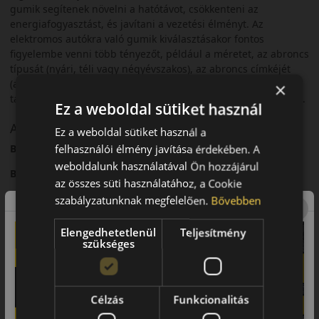
gumik segítenek növelni a hatótávot, csökkenteni az
energiafogyasztást, és javítani a vezetési élményt. Az
elektromos autókra való gumik kiválasztásakor fontos
figyelembe venni több tényezőt, például a méretet, az abroncs
típusát (nyári, téli vagy négyévszakos), az abroncs címkéjét
(amely információt ad a gördülési ellenállásról, a nedves
×
tapadásról és a zajszintről), valamint az autógyártó ajánlásait.
Ez a weboldal sütiket használ
A mintázat
Ez a weboldal sütiket használ a
Bridgestone Turanza 6 – Nyári személyautó gumi
felhasználói élmény javítása érdekében. A
weboldalunk használatával Ön hozzájárul
Bevezető – Új generációs komfort és biztonság
az összes süti használatához, a Cookie
A
Bridgestone
Turanza
6
a Turanza sorozat legújabb
szabályzatunknak megfelelően.
Bővebben
generációja, amely kiemelkedő komfortot és nedves tapadást
kínál.
Elengedhetetlenül
Teljesítmény
szükséges
Futófelület és tapadás
Az innovatív futófelületi kialakítás javított vízelvezetést és
stabil tapadást biztosít.
Célzás
Funkcionalitás
Biztonsági jellemzők