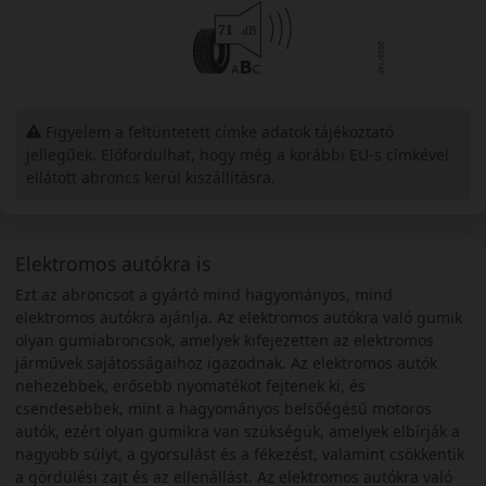
Figyelem a feltüntetett címke adatok tájékoztató
jellegűek. Előfordulhat, hogy még a korábbi EU-s címkével
ellátott abroncs kerül kiszállításra.
Elektromos autókra is
Ezt az abroncsot a gyártó mind hagyományos, mind
elektromos autókra ajánlja. Az elektromos autókra való gumik
olyan gumiabroncsok, amelyek kifejezetten az elektromos
járművek sajátosságaihoz igazodnak. Az elektromos autók
nehezebbek, erősebb nyomatékot fejtenek ki, és
csendesebbek, mint a hagyományos belsőégésű motoros
autók, ezért olyan gumikra van szükségük, amelyek elbírják a
nagyobb súlyt, a gyorsulást és a fékezést, valamint csökkentik
a gördülési zajt és az ellenállást. Az elektromos autókra való