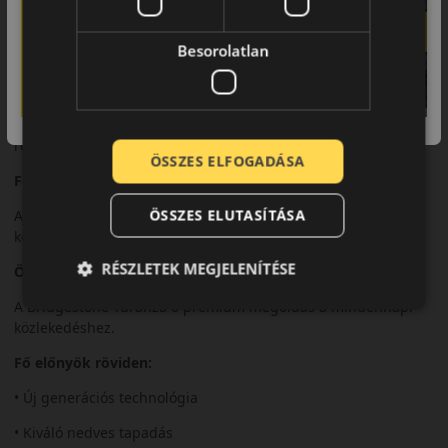
A fejlett gumikeverék rövid fékutat és magas szintű
Besorolatlan
biztonságot nyújt.
Komfort és zajszint
A Turanza 6 kimagasló zajcsillapítással és kényelmes futással
rendelkezik.
ÖSSZES ELFOGADÁSA
Felhasználási ajánlás
ÖSSZES ELUTASÍTÁSA
Ajánlott modern személyautókhoz és hosszú távú
közlekedéshez.
RÉSZLETEK MEGJELENÍTÉSE
Összegzés
A Bridgestone Turanza 6 prémium megoldás a mindennapi
közlekedéshez.
Fő előnyök röviden:
• Új generációs technológia
• Kiváló nedves tapadás