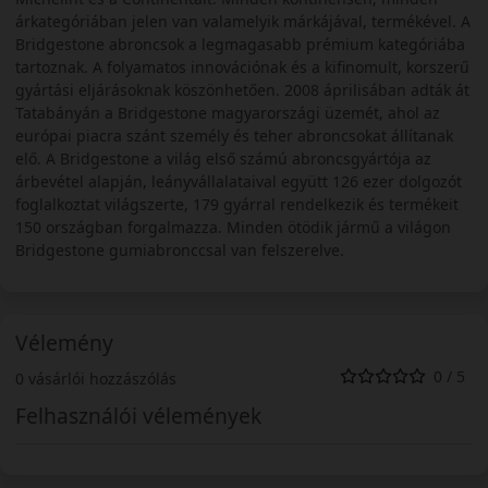
árkategóriában jelen van valamelyik márkájával, termékével. A
Bridgestone abroncsok a legmagasabb prémium kategóriába
tartoznak. A folyamatos innovációnak és a kifinomult, korszerű
gyártási eljárásoknak köszönhetően. 2008 áprilisában adták át
Tatabányán a Bridgestone magyarországi üzemét, ahol az
európai piacra szánt személy és teher abroncsokat állítanak
elő. A Bridgestone a világ első számú abroncsgyártója az
árbevétel alapján, leányvállalataival együtt 126 ezer dolgozót
foglalkoztat világszerte, 179 gyárral rendelkezik és termékeit
150 országban forgalmazza. Minden ötödik jármű a világon
Bridgestone gumiabronccsal van felszerelve.
Vélemény
0 / 5
0 vásárlói hozzászólás
Felhasználói vélemények