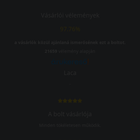
Vásárlói vélemények
97.76%
a vásárlók közül ajánlaná ismerősének ezt a boltot.
21659
vélemény alapján
Laca
-
A bolt vásárlója
Minden tökéletesen működik.