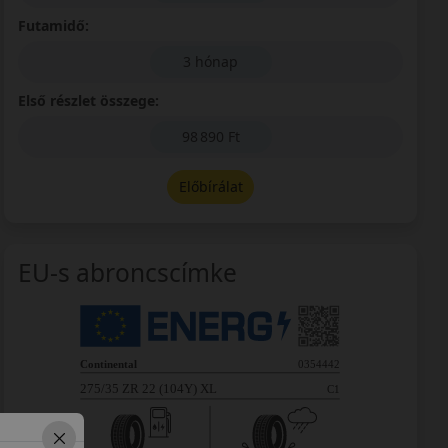
Futamidő:
3 hónap
Első részlet összege:
98 890 Ft
Előbírálat
EU-s abroncscímke