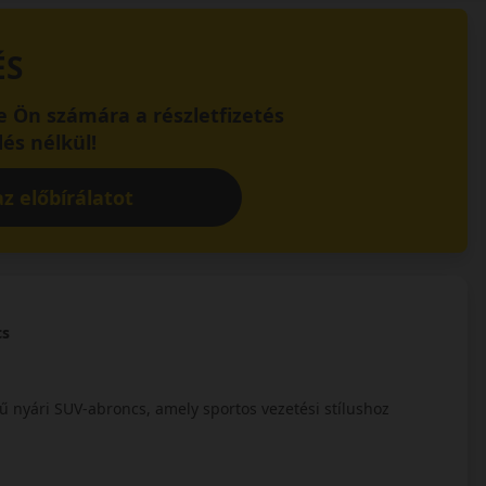
ÉS
 Ön számára a részletfizetés
és nélkül!
z előbírálatot
cs
ű nyári SUV-abroncs, amely sportos vezetési stílushoz