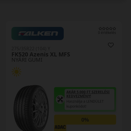
0 értékelés
275/35R22 (104) Y
Turanza 6 XL Enl
NYÁRI GUMI
AKÁR 5.000 FT SZERELÉSI
KEDVEZMÉNY!
Használja a LENDÜLET
kuponkódot!
0%