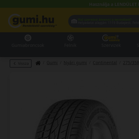
Használja a LENDÜLET 
Hol szeretné átvenni a termékeit?
Helyadatai alapján:
1119 Buda
Gumiabroncsok
Felnik
Szervizek
S
Gumi
Nyári gumi
Continental
275/35
Vissza