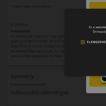
• Stabil nagy sebességnél
A márka
Ez a webolda
Continental
Ön hozzáj
A Continental csoport a világ egyik legnagyobb autói-alkatré
gyárt gumiabroncsokat. A Continental abroncsok a prémium
ELENGEDHE
teljesítményt érik el. A folyamatos innovációnak köszönhe
technológiákkal készülnek, és a legmagasabb elvárásoknak 
alsó is közép kategóriás termékei is felhívják magukra a figy
Vélemény
0 vásárlói hozzászólás
Felhasználói vélemények