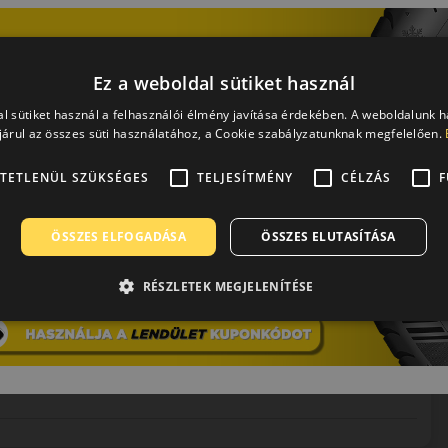
Ez a weboldal sütiket használ
l sütiket használ a felhasználói élmény javítása érdekében. A weboldalunk 
árul az összes süti használatához, a Cookie szabályzatunknak megfelelően.
sz gyártással foglalkozó vállalata. Közel másfél évszázada
 kategórián belül is az egyik legmagasabb minőséget és
TETLENÜL SZÜKSÉGES
TELJESÍTMÉNY
CÉLZÁS
F
tően termékeik a legmodernebb összetevőkből a legkorszerűbb
is megfelelnek. Németesen stabil jó minőségükkel még a gyár
elmet.
ÖSSZES ELFOGADÁSA
ÖSSZES ELUTASÍTÁSA
RÉSZLETEK MEGJELENÍTÉSE
0 / 5