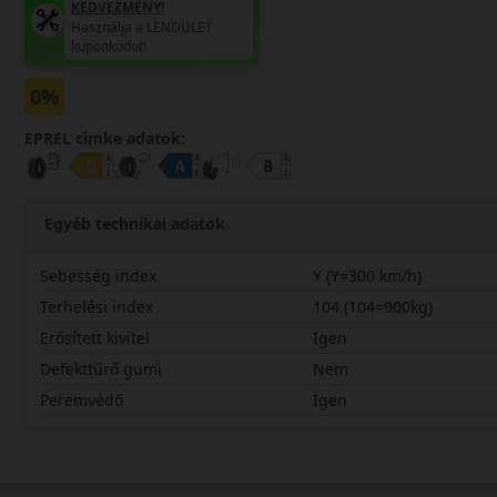
KEDVEZMÉNY!
Használja a LENDÜLET
kuponkódot!
0%
EPREL cimke adatok:
Egyéb technikai adatok
Sebesség index
Y (Y=300 km/h)
Terhelési index
104 (104=900kg)
Erősített kivitel
Igen
Defekttűrő gumi
Nem
Peremvédő
Igen
27535R22YCCUHPX