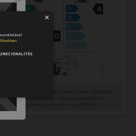
×
használatával
Bővebben
UNKCIONALITÁS
Figyelem a feltüntetett címke adatok tájékoztató
jellegűek. Előfordulhat, hogy még a korábbi EU-s
címkével ellátott abroncs kerül kiszállításra.