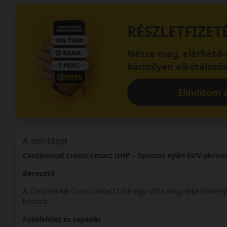
RÉSZLETFIZET
Nézze meg, elérhető-e
bármilyen elköteleződ
Elindítom a
A mintázat
Continental CrossContact UHP – Sportos nyári SUV-abron
Bevezető
A Continental CrossContact UHP egy ultra nagy teljesítmény
készült.
Futófelület és tapadás