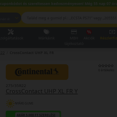
kuponkódot és szereltessen kedvezményesen! Még 55 nap 07 óra
pest, Fehérvári út
zolgáltatások
Márkáink
MBH
Akciók
Részletfi
tájékoztató
R22
CrossContact UHP XL FR
0 értékelés
275/35R22
CrossContact UHP XL FR Y
NYÁRI GUMI
AKÁR 5.000 FT SZERELÉSI