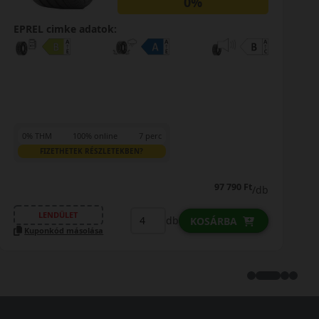
0%
EPREL cimke adatok:
0% THM
100% online
7 perc
FIZETHETEK RÉSZLETEKBEN?
108 790 Ft
/db
LENDÜLET
db
KOSÁRBA
Kuponkód másolása