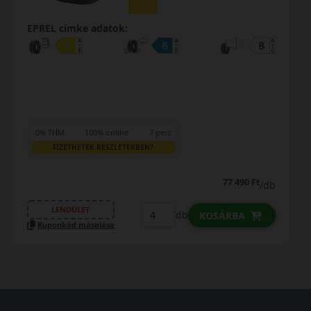
EPREL cimke adatok:
0% THM
100% online
7 perc
FIZETHETEK RÉSZLETEKBEN?
99 890 Ft
/db
LENDÜLET
db
KOSÁRBA
Kuponkód másolása