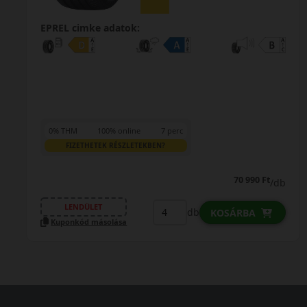
EPREL cimke adatok:
0% THM
100% online
7 perc
FIZETHETEK RÉSZLETEKBEN?
104 590 Ft
98 690 Ft
/db
LENDÜLET
db
KOSÁRBA
Kuponkód másolása