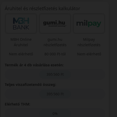
Áruhitel és részletfizetés kalkulátor
MBH Online
gumi.hu
Milpay
Áruhitel
részletfizetés
részletfizetés
Nem elérhető
80 000 Ft-tól
Nem elérhető
Termék ár 4 db vásárlása esetén:
395 560 Ft
Teljes viszafizetendő összeg:
395 560 Ft
Elérhető THM:
0%