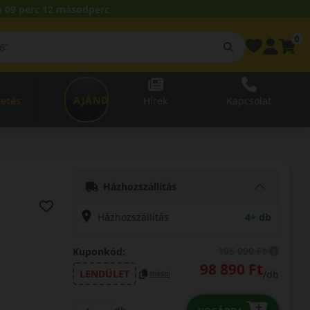
 09 perc 11 másodperc.
0
AJÁNDÉKUTALVÁNY
zetés
Hírek
Kapcsolat
Házhozszállítás
Házhozszállítás
4+ db
105 090 Ft
Kuponkód:
98 890 Ft
LENDÜLET
/db
másol