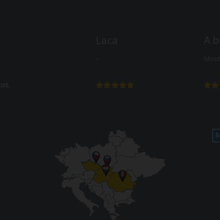
Laca
A b
-
Mind
ot.