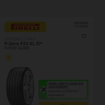
0 értékelés
275/35R22 (104) Y
Pilot Sport 4 SUV XL *
NYÁRI GUMI
AKÁR 5.000 FT SZERELÉSI
KEDVEZMÉNY!
Használja a LENDÜLET
kuponkódot!