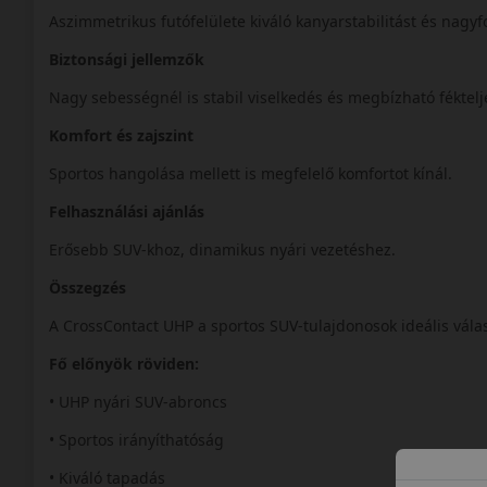
Aszimmetrikus futófelülete kiváló kanyarstabilitást és nagyf
Biztonsági jellemzők
Nagy sebességnél is stabil viselkedés és megbízható féktelj
Komfort és zajszint
Sportos hangolása mellett is megfelelő komfortot kínál.
Felhasználási ajánlás
Erősebb SUV-khoz, dinamikus nyári vezetéshez.
Összegzés
A CrossContact UHP a sportos SUV-tulajdonosok ideális vála
Fő előnyök röviden:
• UHP nyári SUV-abroncs
• Sportos irányíthatóság
• Kiváló tapadás