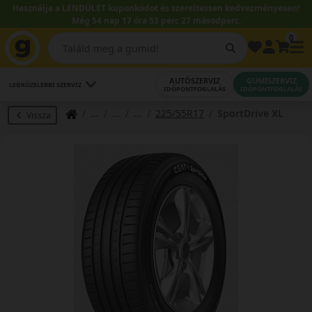
Használja a LENDÜLET kuponkódot és szereltessen kedvezményesen!
Még 54 nap 17 óra 53 perc 26 másodperc.
0
AUTÓSZERVIZ
GUMISZERVIZ
LEGKÖZELEBBI SZERVIZ
IDŐPONTFOGLALÁS
IDŐPONTFOGLALÁS
225/55R17
SportDrive XL
Vissza