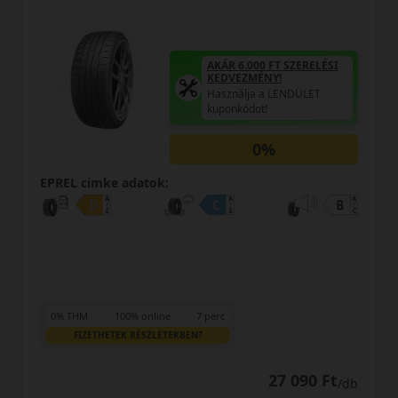
AKÁR 6.000 FT SZERELÉSI
KEDVEZMÉNY!
Használja a LENDÜLET
kuponkódot!
0%
atok:
EPREL cimke adato
online
7 perc
0% THM
100% onl
ÉSZLETEKBEN?
FIZETHETEK RÉSZL
27 090 Ft
/db