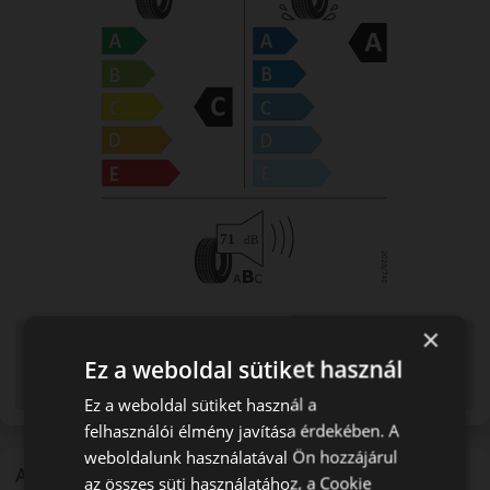
×
Figyelem a feltüntetett címke adatok tájékoztató
Ez a weboldal sütiket használ
jellegűek. Előfordulhat, hogy még a korábbi EU-s címkével
ellátott abroncs kerül kiszállításra.
Ez a weboldal sütiket használ a
felhasználói élmény javítása érdekében. A
weboldalunk használatával Ön hozzájárul
A mintázat
az összes süti használatához, a Cookie