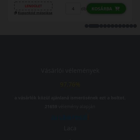
LENDÜLET
db
KOSÁRBA
sa
Kuponkód másolása
Vásárlói vélemények
97.76%
a vásárlók közül ajánlaná ismerősének ezt a boltot.
21659
vélemény alapján
Laca
-