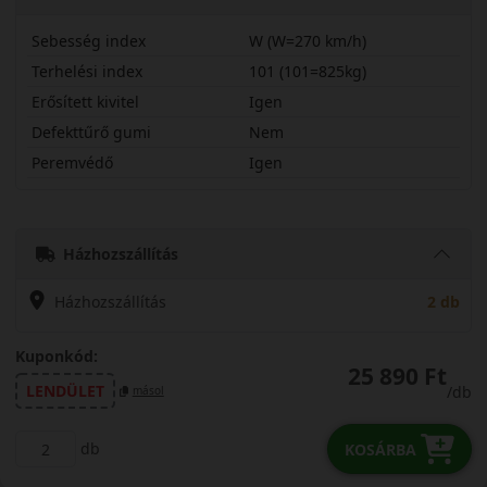
Sebesség index
W (W=270 km/h)
Terhelési index
101 (101=825kg)
Erősített kivitel
Igen
Defekttűrő gumi
Nem
Peremvédő
Igen
22555R17WSPDRX
Házhozszállítás
Házhozszállítás
2 db
Kuponkód:
25 890 Ft
LENDÜLET
/db
másol
db
KOSÁRBA