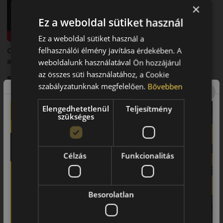
×
Ez a weboldal sütiket használ
Ez a weboldal sütiket használ a
felhasználói élmény javítása érdekében. A
Continental UltraContact – Tartós és megbízható nyári
abroncs
weboldalunk használatával Ön hozzájárul
az összes süti használatához, a Cookie
Bevezető
szabályzatunknak megfelelően.
Bővebben
A Continental UltraContact egy nyári személyautó-abroncs,
amelyet a hosszú élettartam és a megbízható mindennapi
Elengedhetetlenül
Teljesítmény
szükséges
használat érdekében fejlesztettek.
Futófelület és tapadás
Speciális futófelülete egyenletes kopást és stabil tapadást
Célzás
Funkcionalitás
biztosít száraz és nedves úton is.
Biztonsági jellemzők
Besorolatlan
Megbízható fékezési teljesítmény és stabil irányíthatóság
jellemzi.