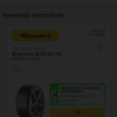
Hasonló termékek
0 értékelés
195/55R20 (95) H
Ultrac+ XL
NYÁRI GUMI
5.000 FT SZERELÉSI
EZMÉNY!
álja a LENDÜLET
AKÁR 5.00
kódot!
KEDVEZM
Használja
0%
kuponkódo