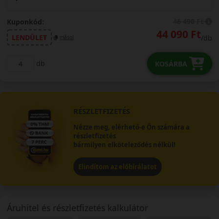
46 490 Ft
Kuponkód:
44 090 Ft
LENDÜLET
/db
másol
db
KOSÁRBA
RÉSZLETFIZETÉS
Nézze meg, elérhető-e Ön számára a
részletfizetés
bármilyen elköteleződés nélkül!
Elindítom az előbírálatot
Áruhitel és részletfizetés kalkulátor