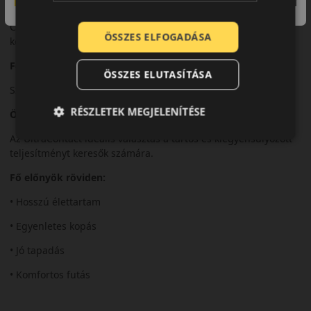
Komfort és zajszint
Csendes futás és kellemes menetkomfort a mindennapi
ÖSSZES ELFOGADÁSA
közlekedés során.
Felhasználási ajánlás
ÖSSZES ELUTASÍTÁSA
Személyautókhoz, városi és országúti nyári használatra.
RÉSZLETEK MEGJELENÍTÉSE
Összegzés
Az UltraContact ideális választás a tartós és kiegyensúlyozott
teljesítményt keresők számára.
Fő előnyök röviden:
• Hosszú élettartam
• Egyenletes kopás
• Jó tapadás
• Komfortos futás