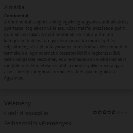
A márka
Continental
A Continental csoport a világ egyik legnagyobb autói-alkatrész
gyártással foglalkozó vállalata. Közel másfél évszázada gyárt
gumiabroncsokat. A Continental abroncsok a prémium
kategórián belül is az egyik legmagasabb minőséget és
teljesítményt érik el. A folyamatos innovációnak köszönhetően
termékeik a legmodernebb összetevőkből a legkorszerűbb
technológiákkal készülnek, és a legmagasabb elvárásoknak is
megfelelnek. Németesen stabil jó minőségükkel még a gyár
alsó is közép kategóriás termékei is felhívják magukra a
figyelmet.
Vélemény
0 / 5
0 vásárlói hozzászólás
Felhasználói vélemények