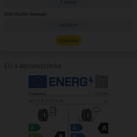
3 hónap
Első részlet összege:
44 090 Ft
Előbírálat
EU-s abroncscímke