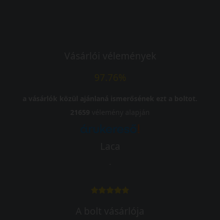
Vásárlói vélemények
97.76%
a vásárlók közül ajánlaná ismerősének ezt a boltot.
21659
vélemény alapján
Laca
-
A bolt vásárlója