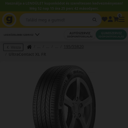
Használja a LENDÜLET kuponkódot és szereltessen kedvezményesen!
Még 52 nap 15 óra 25 perc 41 másodperc.
0
AUTÓSZERVIZ
GUMISZERVIZ
LEGKÖZELEBBI SZERVIZ
IDŐPONTFOGLALÁS
IDŐPONTFOGLALÁS
195/55R20
Vissza
UltraContact XL FR