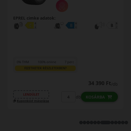
EPREL cimke adatok:
0% THM
100% online
7 perc
FIZETHETEK RÉSZLETEKBEN?
34 390 Ft
/db
LENDÜLET
b
db
KOSÁRBA
Kuponkód másolása