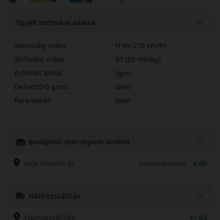
Egyéb technikai adatok
Sebesség index
H (H=210 km/h)
Terhelési index
95 (95=690kg)
Erősített kivitel
Igen
Defekttűrő gumi
Nem
Peremvédő
Igen
19555R20HUCTX
Budapesti szervizpont átvétel
AKH Mexikói út
4 db
azonnal átvehető:
Házhozszállítás
Házhozszállítás
4+ db