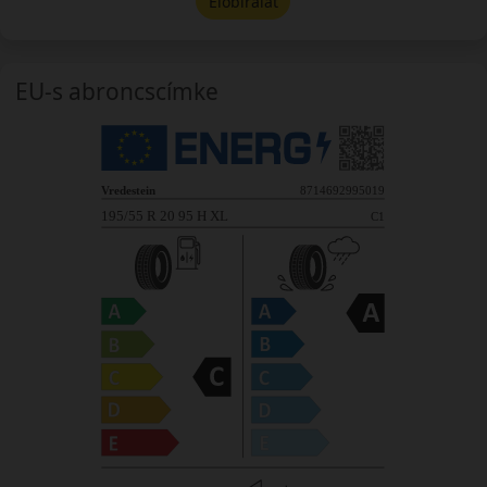
Előbírálat
EU-s abroncscímke