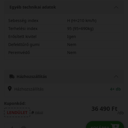
Egyéb technikai adatok
Sebesség index
H (H=210 km/h)
Terhelési index
95 (95=690kg)
Erősített kivitel
Igen
Defekttűrő gumi
Nem
Peremvédő
Nem
19555R20HUCPLX
Házhozszállítás
Házhozszállítás
4+ db
Kuponkód:
36 490 Ft
LENDÜLET
/db
másol
db
KOSÁRBA