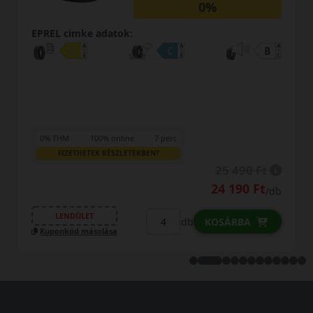
0%
EPREL cimke adatok:
0% THM
100% online
7 perc
FIZETHETEK RÉSZLETEKBEN?
rc
25 490 Ft
24 190 Ft
/db
LENDÜLET
Kuponkód másolása
db
KOSÁRBA