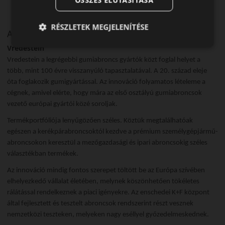
ÖSSZES ELUTASÍTÁSA
RÉSZLETEK MEGJELENÍTÉSE
A márka
Vredestein
Vredestein a legrégebbi gumiabroncs gyártók közt foglal helyet a
több, mint 100 évre visszanyúló tapasztalatával. A 20. század eleje
óta foglakozik gumigyártással. Az innováció folyamatos lételeme a
cégnek, amivel elérte, hogy mára az első osztályú gumiabroncsok
vezető európai gyártói közé soroljak.
Termékportfóliója lenyűgözően széles. Köztük megtalálhatóak
egészen a kerékpárabroncsoktól kezdve a prémium személygépjármű-
abroncsokon keresztül a mezőgazdasági és ipari abroncsokig széles
választékban termékek.
Az innováció mindig fontos szerepet töltött be az Európa szívében
elhelyezkedő vállalat életében, melynek köszönhetően tökéletes
rálátással rendelkeznek a piaci igényekre. Az enschedei K+F központ
által fejlesztett és tesztelt abroncsok rendszerint részt vesznek
nemzetközi teszteken, melyeken nagy eséllyel győzedelmeskednek.