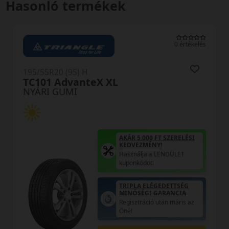
Hasonló termékek
0 értékelés
195/55R20 (95) H
SecuraDrive XL
NYÁRI GUMI
ÁR 5.000 FT SZERELÉSI
EDVEZMÉNY!
sználja a LENDÜLET
ponkódot!
AKÁR 
KEDV
RIPLA ELÉGEDETTSÉG
Haszn
INŐSÉGI GARANCIA
kupon
gisztráció után máris az
né!