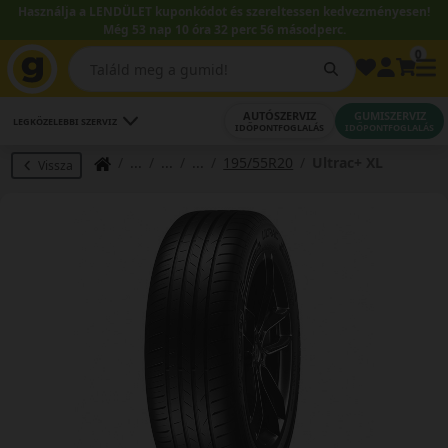
Használja a LENDÜLET kuponkódot és szereltessen kedvezményesen!
Még 53 nap 10 óra 32 perc 55 másodperc.
0
AUTÓSZERVIZ
GUMISZERVIZ
LEGKÖZELEBBI SZERVIZ
IDŐPONTFOGLALÁS
IDŐPONTFOGLALÁS
195/55R20
Ultrac+ XL
Vissza