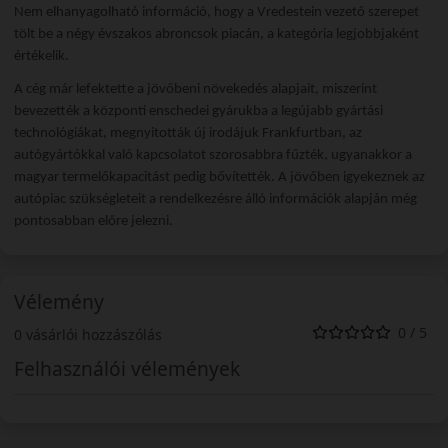
Nem elhanyagolható információ, hogy a Vredestein vezető szerepet
tölt be a négy évszakos abroncsok piacán, a kategória legjobbjaként
értékelik.
A cég már lefektette a jövőbeni növekedés alapjait, miszerint
bevezették a központi enschedei gyárukba a legújabb gyártási
technológiákat, megnyitották új irodájuk Frankfurtban, az
autógyártókkal való kapcsolatot szorosabbra fűzték, ugyanakkor a
magyar termelőkapacitást pedig bővítették. A jövőben igyekeznek az
autópiac szükségleteit a rendelkezésre álló információk alapján még
pontosabban előre jelezni.
Vélemény
0 / 5
0 vásárlói hozzászólás
Felhasználói vélemények