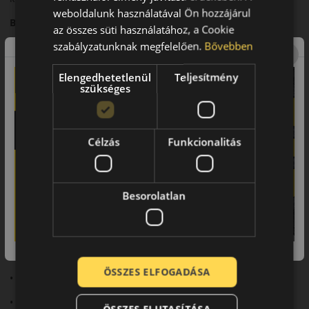
weboldalunk használatával Ön hozzájárul
Biztonsági jellemzők
az összes süti használatához, a Cookie
szabályzatunknak megfelelően.
Bővebben
Megbízható fékezési teljesítmény és stabil irányíthatóság.
Komfort és zajszint
Elengedhetetlenül
Teljesítmény
szükséges
Csendes futás és kényelmes vezetési élmény.
Felhasználási ajánlás
Célzás
Funkcionalitás
Személyautókhoz, mindennapi nyári használatra.
Összegzés
Az Ultrac+ kiegyensúlyozott teljesítményt kínál a mindennapi
Besorolatlan
autózáshoz.
Fő előnyök röviden:
• Stabil teljesítmény
ÖSSZES ELFOGADÁSA
• Komfortos futás
• Hosszú élettartam