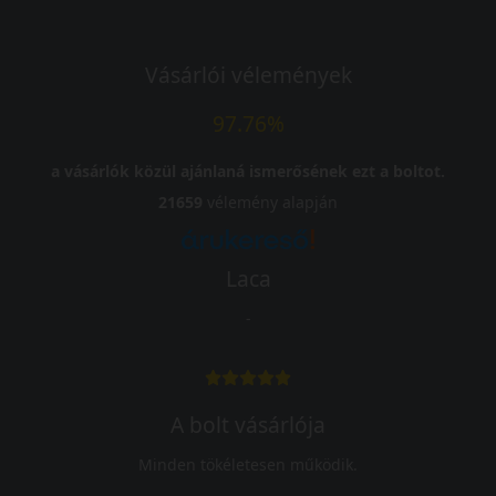
Vásárlói vélemények
97.76%
a vásárlók közül ajánlaná ismerősének ezt a boltot.
21659
vélemény alapján
Laca
-
A bolt vásárlója
Minden tökéletesen működik.