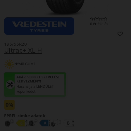
0 értékelés
195/55R20
Ultrac+ XL H
NYÁRI GUMI
AKÁR 5.000 FT SZERELÉSI
KEDVEZMÉNY!
Használja a LENDÜLET
kuponkódot!
0%
EPREL cimke adatok: