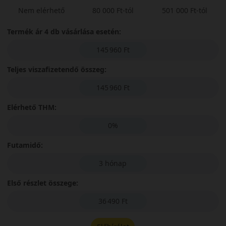
Nem elérhető
80 000 Ft-tól
501 000 Ft-tól
Termék ár 4 db vásárlása esetén:
145 960 Ft
Teljes viszafizetendő összeg:
145 960 Ft
Elérhető THM:
0%
Futamidő:
3 hónap
Első részlet összege:
36 490 Ft