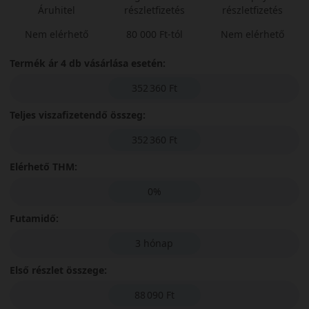
Áruhitel
részletfizetés
részletfizetés
Nem elérhető
80 000 Ft-tól
Nem elérhető
Termék ár 4 db vásárlása esetén:
352 360 Ft
Teljes viszafizetendő összeg:
352 360 Ft
Elérhető THM:
0%
Futamidő:
3 hónap
Első részlet összege:
88 090 Ft