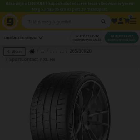
Használja a LENDÜLET kuponkódot és szereltessen kedvezményesen!
Még 53 nap 05 óra 43 perc 28 másodperc.
0
AUTÓSZERVIZ
GUMISZERVIZ
LEGKÖZELEBBI SZERVIZ
IDŐPONTFOGLALÁS
IDŐPONTFOGLALÁS
265/30R20
Vissza
SportContact 7 XL FR