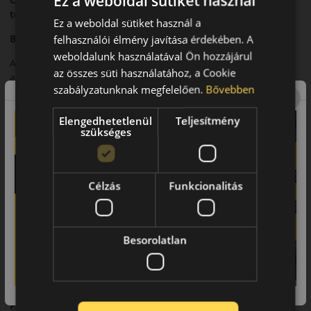
Ez a weboldal sütiket használ
teljesítmény
Ez a weboldal sütiket használ a
Bevezető
felhasználói élmény javítása érdekében. A
weboldalunk használatával Ön hozzájárul
A Continental SportContact 7 egy új generációs sportos nyári
az összes süti használatához, a Cookie
abroncs, amely a maximális tapadást és a pontos
szabályzatunknak megfelelően.
Bővebben
irányíthatóságot helyezi előtérbe.
Futófelület és tapadás
Elengedhetetlenül
Teljesítmény
szükséges
Modern futófelületi kialakítása kiváló tapadást biztosít száraz
és nedves útfelületen is.
Biztonsági jellemzők
Célzás
Funkcionalitás
Kiszámítható fékteljesítmény és magas szintű menetstabilitás
jellemzi.
Besorolatlan
Komfort és zajszint
Sportos karaktere ellenére is kiegyensúlyozott komfortot
kínál.
Felhasználási ajánlás