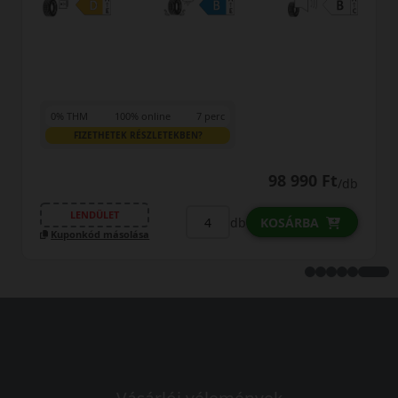
0% THM
100% online
7 perc
FIZETHETEK RÉSZLETEKBEN?
98 990 Ft
/db
LENDÜLET
db
KOSÁRBA
Kuponkód másolása