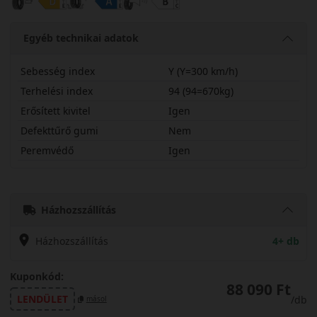
Egyéb technikai adatok
Sebesség index
Y (Y=300 km/h)
Terhelési index
94 (94=670kg)
Erősített kivitel
Igen
Defekttűrő gumi
Nem
Peremvédő
Igen
26530R20YSPC7X
Házhozszállítás
Házhozszállítás
4+ db
Kuponkód:
88 090 Ft
LENDÜLET
/db
másol