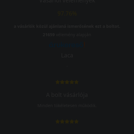
Vásárlói vélemények
97.76%
a vásárlók közül ajánlaná ismerősének ezt a boltot.
21659
vélemény alapján
Laca
-
A bolt vásárlója
Minden tökéletesen működik.