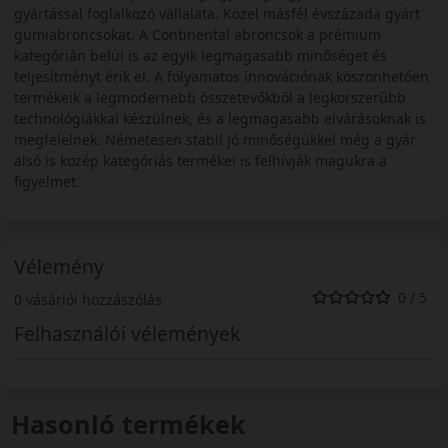
gyártással foglalkozó vállalata. Közel másfél évszázada gyárt
gumiabroncsokat. A Continental abroncsok a prémium
kategórián belül is az egyik legmagasabb minőséget és
teljesítményt érik el. A folyamatos innovációnak köszönhetően
termékeik a legmodernebb összetevőkből a legkorszerűbb
technológiákkal készülnek, és a legmagasabb elvárásoknak is
megfelelnek. Németesen stabil jó minőségükkel még a gyár
alsó is közép kategóriás termékei is felhívják magukra a
figyelmet.
Vélemény
0 / 5
0 vásárlói hozzászólás
Felhasználói vélemények
Hasonló termékek