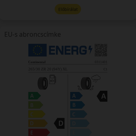
Előbírálat
EU-s abroncscímke