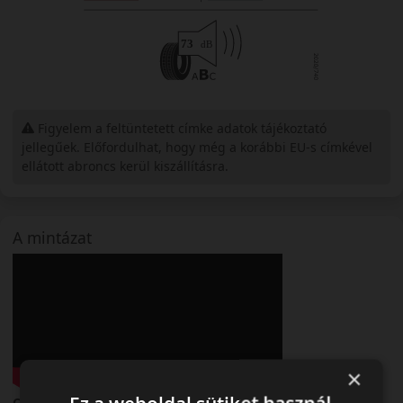
Figyelem a feltüntetett címke adatok tájékoztató
jellegűek. Előfordulhat, hogy még a korábbi EU-s címkével
ellátott abroncs kerül kiszállításra.
A mintázat
×
Continental SportContact 7 – Következő szintű sportos