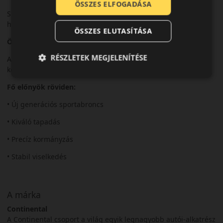
ÖSSZES ELFOGADÁSA
Sportos és nagy teljesítményű személyautókhoz, nyári
használatra.
ÖSSZES ELUTASÍTÁSA
Összegzés
RÉSZLETEK MEGJELENÍTÉSE
A SportContact 7 a precíz és magabiztos sportos vezetéshez
készült.
Fő előnyök röviden:
• Új generációs sportabroncs
• Kiváló tapadás
• Precíz kormányzás
• Stabil viselkedés
A márka
Continental
A Continental csoport a világ egyik legnagyobb autói-alkatrész