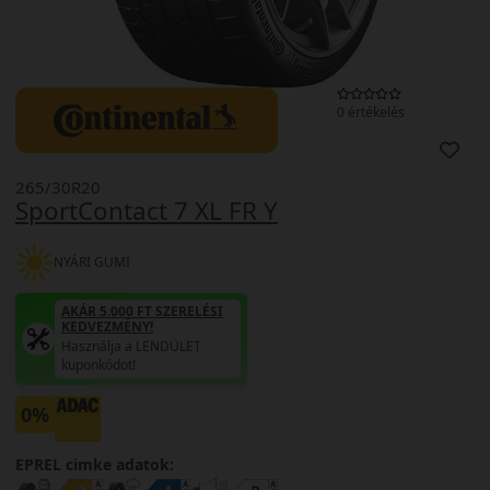
0 értékelés
265/30R20
SportContact 7 XL FR Y
NYÁRI GUMI
AKÁR 5.000 FT SZERELÉSI
KEDVEZMÉNY!
Használja a LENDÜLET
kuponkódot!
0%
EPREL cimke adatok: