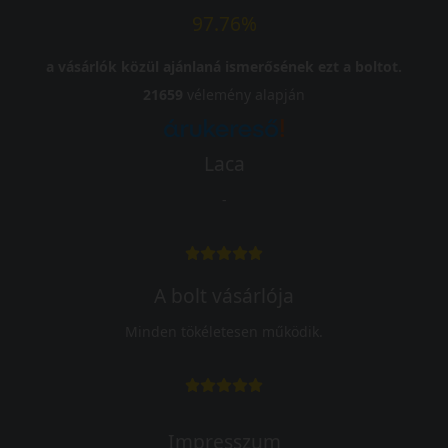
97.76%
a vásárlók közül ajánlaná ismerősének ezt a boltot.
21659
vélemény alapján
Laca
-
A bolt vásárlója
Minden tökéletesen működik.
Impresszum