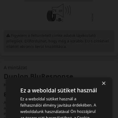
Figyelem a feltüntetett címke adatok tájékoztató
jellegűek. Előfordulhat, hogy még a korábbi EU-s címkével
ellátott abroncs kerül kiszállításra.
A mintázat
Dunlop BluResponse
×
Hatékony és kiegyensúlyozott nyári személyautó-abroncs
Ez a weboldal sütiket használ
Bevezető
Ez a weboldal sütiket használ a
A Dunlop BluResponse egy nyári személyautó-abroncs,
felhasználói élmény javítása érdekében. A
amelyet a biztonságos közlekedés, az alacsony gördülési
weboldalunk használatával Ön hozzájárul
ellenállás és a kiegyensúlyozott teljesítmény érdekében
az összes süti használatához, a Cookie