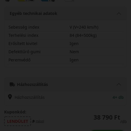
Egyéb technikai adatok
Sebesség index
V (V=240 km/h)
Terhelési index
84 (84=500kg)
Erősített kivitel
Igen
Defekttűrő gumi
Nem
Peremvédő
Igen
19545R16VBLREX
Házhozszállítás
Házhozszállítás
4+ db
Kuponkód:
38 790 Ft
LENDÜLET
/db
másol