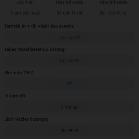
Áruhitel
részletfizetés
részletfizetés
Nem elérhető
80 000 Ft-tól
501 000 Ft-tól
Termék ár 4 db vásárlása esetén:
155 160 Ft
Teljes viszafizetendő összeg:
155 160 Ft
Elérhető THM:
0%
Futamidő:
3 hónap
Első részlet összege:
38 790 Ft