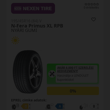
0 értékelés
195/45R16 (84) V
PB
Bravuris 5HM XL FR
NYÁRI GUMI
AKÁR 
KEDV
Haszn
ÁR 6.000 FT SZERELÉSI
kupon
EDVEZMÉNY!
sználja a LENDÜLET
ponkódot!
0%
EPREL cimke adatok: