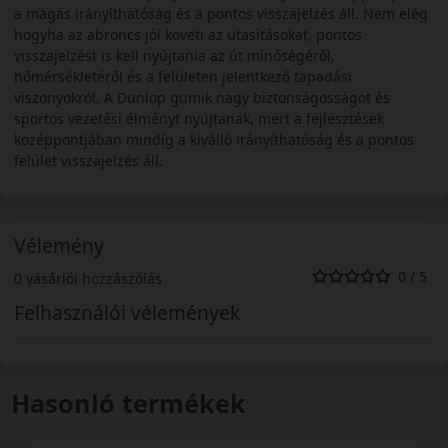
a magas irányíthatóság és a pontos visszajelzés áll. Nem elég
hogyha az abroncs jól követi az utasításokat, pontos
visszajelzést is kell nyújtania az út minőségéről,
hőmérsékletéről és a felületen jelentkező tapadási
viszonyokról. A Dunlop gumik nagy biztonságosságot és
sportos vezetési élményt nyújtanak, mert a fejlesztések
középpontjában mindíg a kiválló irányíthatóság és a pontos
felület visszajelzés áll.
Vélemény
0 / 5
0 vásárlói hozzászólás
Felhasználói vélemények
Hasonló termékek