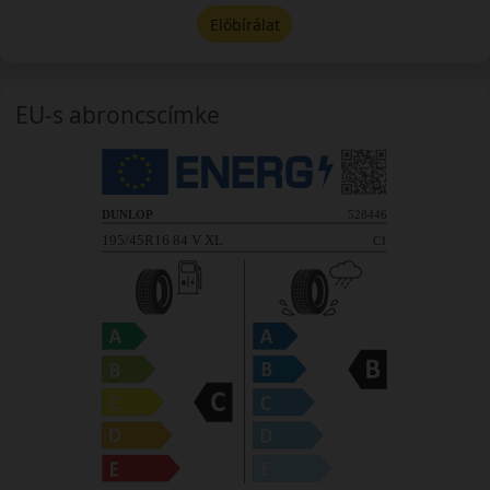
Előbírálat
EU-s abroncscímke