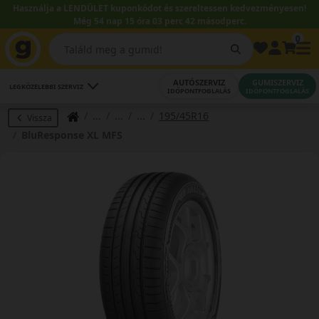
Használja a LENDÜLET kuponkódot és szereltessen kedvezményesen!
Még 54 nap 15 óra 03 perc 42 másodperc.
0
AUTÓSZERVIZ
GUMISZERVIZ
LEGKÖZELEBBI SZERVIZ
IDŐPONTFOGLALÁS
IDŐPONTFOGLALÁS
195/45R16
Vissza
BluResponse XL MFS