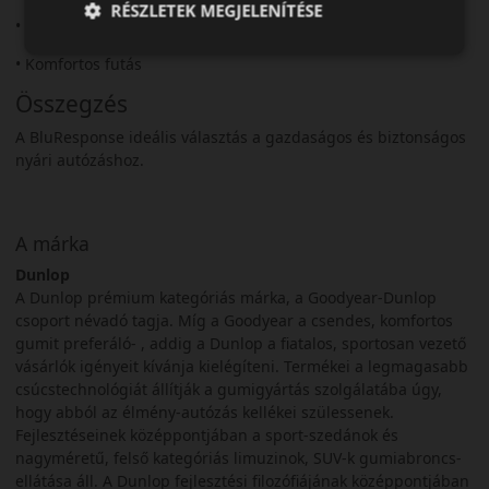
RÉSZLETEK MEGJELENÍTÉSE
• Stabil irányíthatóság
• Komfortos futás
Összegzés
A BluResponse ideális választás a gazdaságos és biztonságos
nyári autózáshoz.
A márka
Dunlop
A Dunlop prémium kategóriás márka, a Goodyear-Dunlop
csoport névadó tagja. Míg a Goodyear a csendes, komfortos
gumit preferáló- , addig a Dunlop a fiatalos, sportosan vezető
vásárlók igényeit kívánja kielégíteni. Termékei a legmagasabb
csúcstechnológiát állítják a gumigyártás szolgálatába úgy,
hogy abból az élmény-autózás kellékei szülessenek.
Fejlesztéseinek középpontjában a sport-szedánok és
nagyméretű, felső kategóriás limuzinok, SUV-k gumiabroncs-
ellátása áll. A Dunlop fejlesztési filozófiájának középpontjában