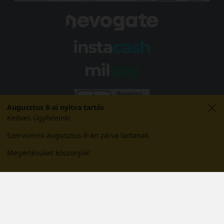
Augusztus 8-ai nyitva tartás
Kedves Ügyfeleink!
Szervizeink augusztus 8-án zárva tartanak.
Megértésüket köszönjük!