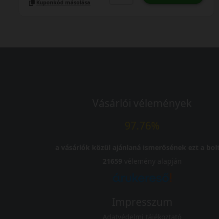
Kuponkód másolása
Vásárlói vélemények
97.76%
a vásárlók közül ajánlaná ismerősének ezt a bolt
21659
vélemény alapján
Impresszum
Adatvédelmi tájékoztató