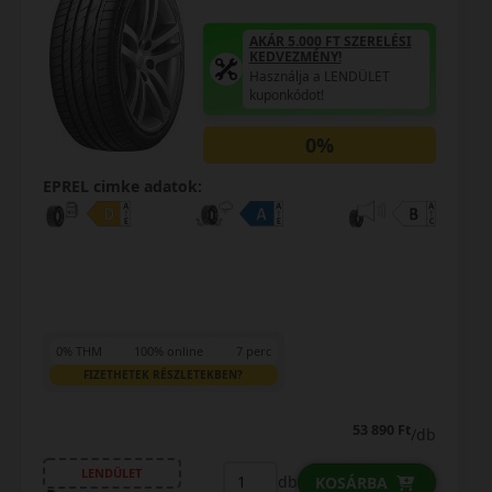
AKÁR 5.000 FT SZERELÉSI
KEDVEZMÉNY!
Használja a LENDÜLET
kuponkódot!
0%
EPREL cimke adatok:
0% THM
100% online
7 perc
FIZETHETEK RÉSZLETEKBEN?
53 890 Ft
/db
LENDÜLET
db
KOSÁRBA