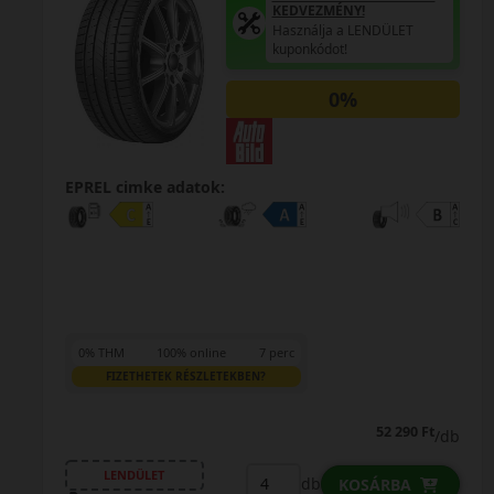
KEDVEZMÉNY!
Használja a LENDÜLET
kuponkódot!
0%
EPREL cimke adatok:
0% THM
100% online
7 perc
FIZETHETEK RÉSZLETEKBEN?
52 290 Ft
/db
LENDÜLET
db
KOSÁRBA