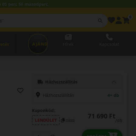
 05 perc 55 másodperc.
0
AJÁNDÉKUTALVÁNY
zetés
Hírek
Kapcsolat
Házhozszállítás
Házhozszállítás
4+ db
Kuponkód:
71 690 Ft
LENDÜLET
/db
másol