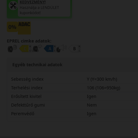
KEDVEZMÉNY!
Használja a LENDÜLET
kuponkódot!
0%
EPREL cimke adatok:
Egyéb technikai adatok
Sebesség index
Y (Y=300 km/h)
Terhelési index
106 (106=950kg)
Erősített kivitel
Igen
Defekttűrő gumi
Nem
Peremvédő
Igen
27540R20YMRT2SX