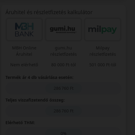
Áruhitel és részletfizetés kalkulátor
MBH Online
gumi.hu
Milpay
Áruhitel
részletfizetés
részletfizetés
Nem elérhető
80 000 Ft-tól
501 000 Ft-tól
Termék ár 4 db vásárlása esetén:
286 760 Ft
Teljes viszafizetendő összeg:
286 760 Ft
Elérhető THM:
0%