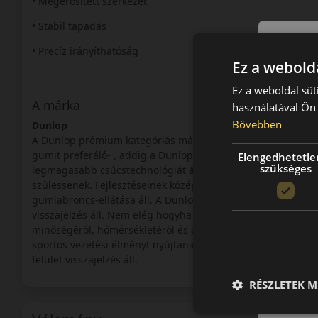
• Megerősített szerkezet
• Stabil tapadás
• Precíz irányíthatóság
Ez a webolda
Ez a weboldal süt
A márka
használatával Ön 
Bővebben
Dunlop
A Dunlop prémium kategóriás márka, a Goodyear-Dunlop cso
gumit preferáló- , addig a Dunlop a fiatalos, sportosan vezet
Elengedhetetle
szükséges
legmagasabb csúcstechnológiát állítják a gumigyártás szolg
szülessenek. Fejlesztéseinek középpontjában a sport-szedán
gumiabroncs-ellátása áll. A Dunlop fejlesztési filozófiáján
visszajelzés áll. Nem elég hogyha az abroncs jól követi az uta
minőségéről, hőmérsékletéről és a felületen jelentkező tap
sportos vezetési élményt nyújtanak, mert a fejlesztések köz
felület visszajelzés áll.
RÉSZLETEK M