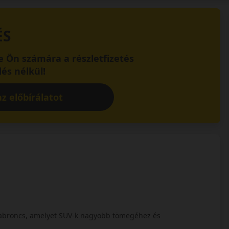
ÉS
 Ön számára a részletfizetés
és nélkül!
z előbírálatot
 abroncs, amelyet SUV-k nagyobb tömegéhez és