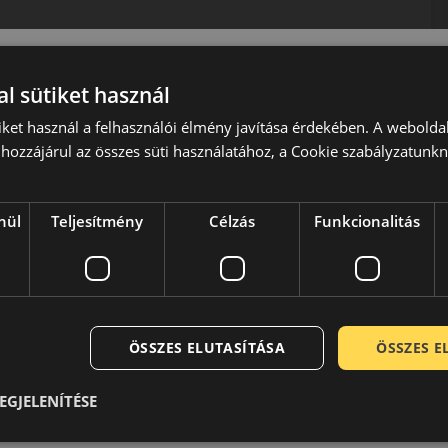
l sütiket használ
iket használ a felhasználói élmény javítása érdekében. A webolda
hozzájárul az összes süti használatához, a Cookie szabályzatunk
port névadó tagja. Míg a Goodyear a csendes, komfortos
ő vásárlók igényeit kívánja kielégíteni. Termékei a
nül
Teljesítmény
Célzás
Funkcionalitás
álatába úgy, hogy abból az élmény-autózás kellékei
ok és nagyméretű, felső kategóriás limuzinok, SUV-k
ak középpontjában a magas irányíthatóság és a pontos
sításokat, pontos visszajelzést is kell nyújtania az út
adási viszonyokról. A Dunlop gumik nagy biztonságosságot és
éppontjában mindíg a kiválló irányíthatóság és a pontos
ÖSSZES ELUTASÍTÁSA
ÖSSZES 
EGJELENÍTÉSE