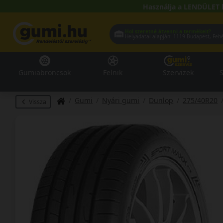
Használja a LENDÜLET 
Hol szeretné átvenni a termékeit?
Helyadatai alapján:
1119 Buda
Gumiabroncsok
Felnik
Szervizek
S
Gumi
Nyári gumi
Dunlop
275/40R20
Vissza