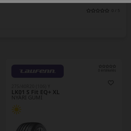
0 / 5
0 értékelés
275/40R20 (106) Y
LK01 S Fit EQ+ XL
NYÁRI GUMI