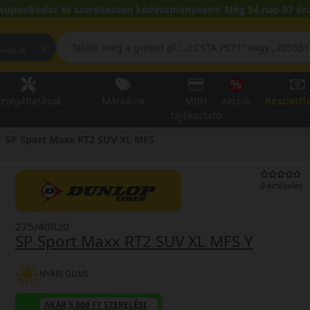
kuponkódot és szereltessen kedvezményesen! Még 54 nap 07 óra
pest, Fehérvári út
zolgáltatások
Márkáink
MBH
Akciók
Részletfi
tájékoztató
SP Sport Maxx RT2 SUV XL MFS
0 értékelés
275/40R20
SP Sport Maxx RT2 SUV XL MFS Y
NYÁRI GUMI
AKÁR 5.000 FT SZERELÉSI