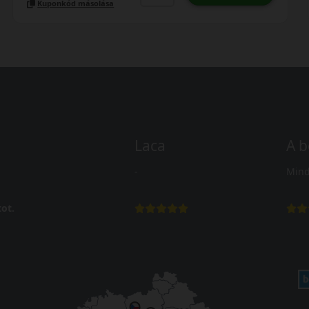
Kuponkód másolása
Laca
A b
-
Mind
ot.