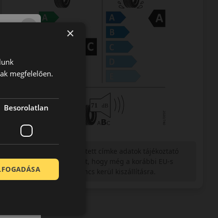
×
lunk
nak megfelelően.
Besorolatlan
Figyelem a feltüntetett címke adatok tájékoztató
jellegűek. Előfordulhat, hogy még a korábbi EU-s
ELFOGADÁSA
címkével ellátott abroncs kerül kiszállításra.