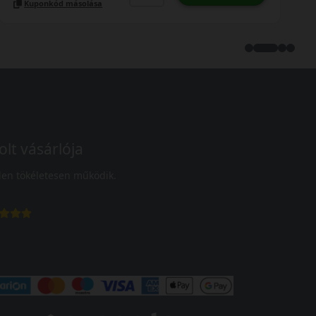
Kuponkód másolása
olt vásárlója
en tökéletesen működik.