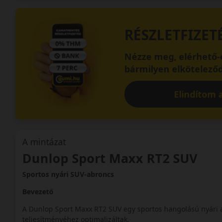
RÉSZLETFIZET
Nézze meg, elérhető-e
bármilyen elköteleződ
Elindítom a
A mintázat
Dunlop Sport Maxx RT2 SUV
Sportos nyári SUV-abroncs
Bevezető
A Dunlop Sport Maxx RT2 SUV egy sportos hangolású nyári
teljesítményéhez optimalizáltak.