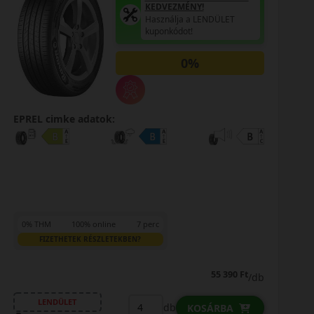
KEDVEZMÉNY!
Használja a LENDÜLET
kuponkódot!
0%
EPREL cimke adatok:
0% THM
100% online
7 perc
FIZETHETEK RÉSZLETEKBEN?
55 390 Ft
/db
LENDÜLET
db
KOSÁRBA