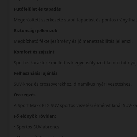
Futófelület és tapadás
Megerősített szerkezete stabil tapadást és pontos irányíthat
Biztonsági jellemzők
Megbízható fékteljesítmény és jó menetstabilitás jellemzi.
Komfort és zajszint
Sportos karaktere mellett is kiegyensúlyozott komfortot nyúj
Felhasználási ajánlás
SUV-khoz és crossoverekhez, dinamikus nyári vezetéshez.
Összegzés
A Sport Maxx RT2 SUV sportos vezetési élményt kínál SUV-ka
Fő előnyök röviden:
• Sportos SUV-abroncs