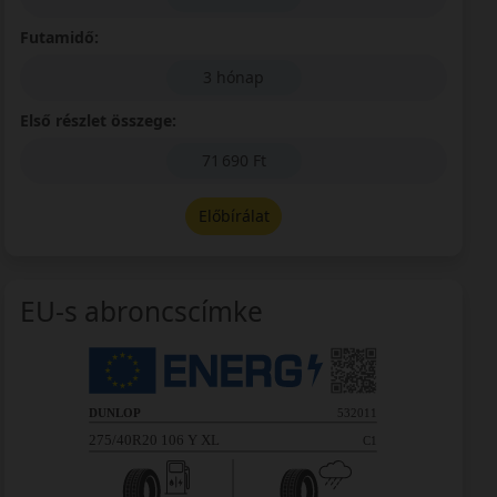
Futamidő:
3 hónap
Első részlet összege:
71 690 Ft
Előbírálat
EU-s abroncscímke