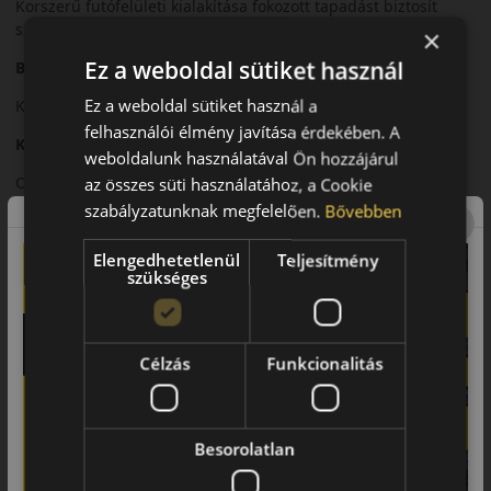
Korszerű futófelületi kialakítása fokozott tapadást biztosít
száraz és nedves úton is.
×
Ez a weboldal sütiket használ
Biztonsági jellemzők
Ez a weboldal sütiket használ a
Kiszámítható fékteljesítmény és stabil iránytartás jellemzi.
felhasználói élmény javítása érdekében. A
Komfort és zajszint
weboldalunk használatával Ön hozzájárul
Optimalizált zajszint és kellemes menetkomfort.
az összes süti használatához, a Cookie
szabályzatunknak megfelelően.
Bővebben
Felhasználási ajánlás
Személyautókhoz, intenzív városi és országúti nyári
Elengedhetetlenül
Teljesítmény
szükséges
használatra.
Összegzés
A Roadhawk 2 modern megoldás a fokozott nyári biztonság
Célzás
Funkcionalitás
érdekében.
Fő előnyök röviden:
Besorolatlan
• Továbbfejlesztett tapadás