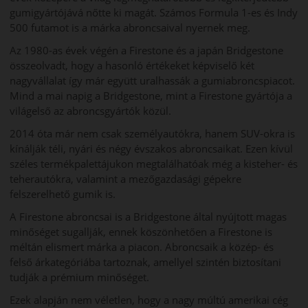
gumigyártójává nőtte ki magát. Számos Formula 1-es és Indy
500 futamot is a márka abroncsaival nyernek meg.
Az 1980-as évek végén a Firestone és a japán Bridgestone
összeolvadt, hogy a hasonló értékeket képviselő két
nagyvállalat így már együtt uralhassák a gumiabroncspiacot.
Mind a mai napig a Bridgestone, mint a Firestone gyártója a
világelső az abroncsgyártók közül.
2014 óta már nem csak személyautókra, hanem SUV-okra is
kínálják téli, nyári és négy évszakos abroncsaikat. Ezen kívül
széles termékpalettájukon megtalálhatóak még a kisteher- és
teherautókra, valamint a mezőgazdasági gépekre
felszerelhető gumik is.
A Firestone abroncsai is a Bridgestone által nyújtott magas
minőséget sugallják, ennek köszönhetően a Firestone is
méltán elismert márka a piacon. Abroncsaik a közép- és
felső árkategóriába tartoznak, amellyel szintén biztosítani
tudják a prémium minőséget.
Ezek alapján nem véletlen, hogy a nagy múltú amerikai cég