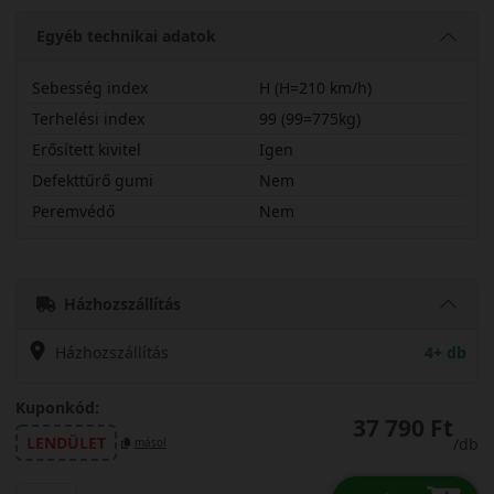
Egyéb technikai adatok
Sebesség index
H (H=210 km/h)
Terhelési index
99 (99=775kg)
Erősített kivitel
Igen
Defekttűrő gumi
Nem
Peremvédő
Nem
21560R16HRH2X
Házhozszállítás
Házhozszállítás
4+ db
Kuponkód:
37 790 Ft
LENDÜLET
/db
másol