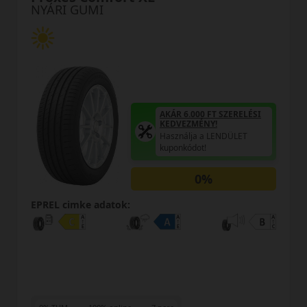
NYÁRI GUMI
SZERELÉSI
AKÁR 6.000 FT SZE
KEDVEZMÉNY!
NDÜLET
Használja a LENDÜL
kuponkódot!
0%
EPREL cimke adatok: