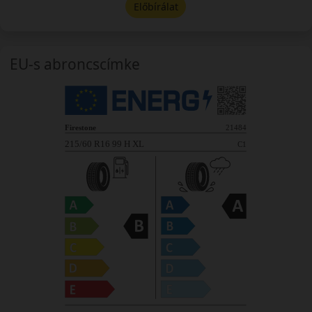
Előbírálat
EU-s abroncscímke