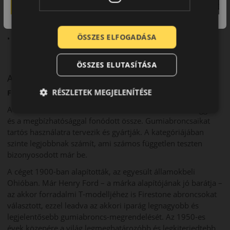
• Stabil fékezés
• Komfortos futás
ÖSSZES ELFOGADÁSA
• Modern kialakítás
ÖSSZES ELUTASÍTÁSA
A márka
RÉSZLETEK MEGJELENÍTÉSE
Firestone
A Firestone márkanév már csaknem 120 éve a minőséggel
és a megbízhatósággal fonódott össze. Gumiabroncsaikat
tartós használatra tervezik és gyártják. A kategóriájában
szinte legjobbnak számít, ami számos független teszten
bizonyosodott már be.
A céget 1900-ban alapították, az egyesült államokbeli
Ohióban. Már Henry Ford – a márka alapítójának jó barátja –
az akkor forradalmi T-modelljéhez is Firestone abroncsokat
választott, ezzel leadva az akkori iparág legnagyobb és
legjelentősebb gumiabroncs-megrendelését. Az 1950-es
évek közepére a világ legmeghatározóbb és legkiterjedtebb