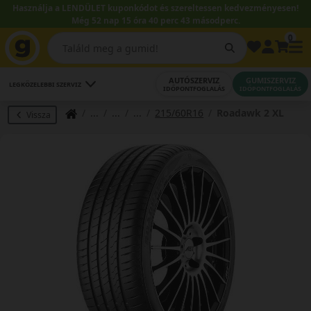
Használja a LENDÜLET kuponkódot és szereltessen kedvezményesen!
Még 52 nap 15 óra 40 perc 42 másodperc.
0
AUTÓSZERVIZ
GUMISZERVIZ
LEGKÖZELEBBI SZERVIZ
IDŐPONTFOGLALÁS
IDŐPONTFOGLALÁS
215/60R16
Roadawk 2 XL
Vissza