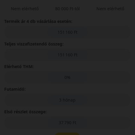
Nem elérhető
80 000 Ft-tól
Nem elérhető
Termék ár 4 db vásárlása esetén:
151 160 Ft
Teljes viszafizetendő összeg:
151 160 Ft
Elérhető THM:
0%
Futamidő:
3 hónap
Első részlet összege:
37 790 Ft