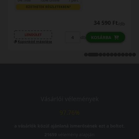
0% THM
100% online
7 perc
FIZETHETEK RÉSZLETEKBEN?
 590 Ft
22 49
/db
LENDÜLET
db
ÁRBA
KOSÁR
Kuponkód másolása
Vásárlói vélemények
97.76%
a vásárlók közül ajánlaná ismerősének ezt a boltot.
21659
vélemény alapján