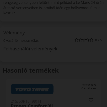
rengeteg versenyben feltűnt, mint például a Le Mans 24 órán
át tartó versenyeiben is, amiből idén egy hollywoodi film is
készült.
Vélemény
0 / 5
0 vásárlói hozzászólás
Felhasználói vélemények
Hasonló termékek
0 értékelés
0
215/60R16 (99) H
Premio ARZero XL