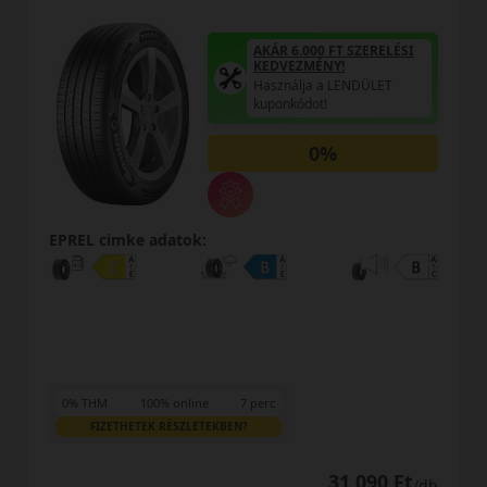
AKÁR 6.000 FT SZERELÉSI
KEDVEZMÉNY!
Használja a LENDÜLET
kuponkódot!
0%
EPREL cimke adatok:
0% THM
100% online
7 perc
FIZETHETEK RÉSZLETEKBEN?
32 590 Ft
/db