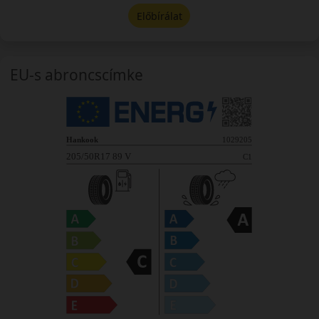
Előbírálat
EU-s abroncscímke