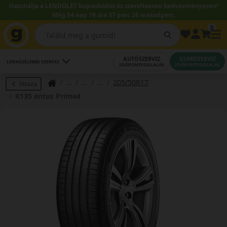
Használja a LENDÜLET kuponkódot és szereltessen kedvezményesen!
Még 54 nap 19 óra 37 perc 25 másodperc.
0
AUTÓSZERVIZ
GUMISZERVIZ
LEGKÖZELEBBI SZERVIZ
IDŐPONTFOGLALÁS
IDŐPONTFOGLALÁS
205/50R17
Vissza
K135 entus Prime4