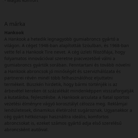
• Magas komfort
A márka
Hankook
A Hankook a hetedik legnagyobb gumiabroncs gyártó a
világon. A céget 1948-ban alapították Szöulban, és 1968-ban
vette fel a Hankook Tire nevet. A cég üzleti filozófiája, hogy
folyamatos innovációval szeretne piacvezetővé válni a
gumiabroncs gyártók sorában. Fenntartani és tovább növelni
a Hankook abroncsok jó minőségét és szervizhálózata és
partnerei révén minél több felhasználóhoz eljuttatni
termékeit. Büszkén hirdetik, hogy bármi történjék is az
árbevétel kereken öt százalékát mindenképpen visszaforgatják
a kutatásba, fejlesztésbe. A Hankook arculata a fiatal sportos
vezetési élményre vágyó korosztályt célozza meg. Reklámjai
lendületesek, dinamikus életérzést sugároznak. Ugyanakkor a
cég gyárt hétköznapi használtra ideális, komfortos
abroncsokat is, ezeket számos gyártó adja első szerelésű
abroncsként autóival.