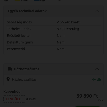
Egyéb technikai adatok
Sebesség index
V (V=240 km/h)
Terhelési index
89 (89=580kg)
Erősített kivitel
Nem
Defekttűrő gumi
Nem
Peremvédő
Nem
20550R17VK135
Házhozszállítás
Házhozszállítás
4+ db
Kuponkód:
39 890 Ft
LENDÜLET
/db
másol