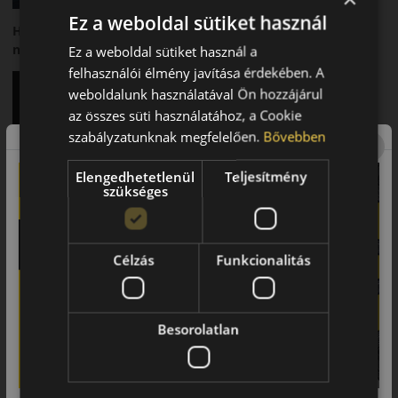
Ez a weboldal sütiket használ
Hankook K135 Ventus Prime4 – Új generációs, komfortos
nyári személyautó-abroncs
Ez a weboldal sütiket használ a
felhasználói élmény javítása érdekében. A
weboldalunk használatával Ön hozzájárul
az összes süti használatához, a Cookie
szabályzatunknak megfelelően.
Bővebben
Elengedhetetlenül
Teljesítmény
szükséges
A Hankook Ventus Prime4 egy modern nyári személyautó-
abroncs, amelyet magas szintű biztonságra és kényelemre
fejlesztettek.
Célzás
Funkcionalitás
Futófelület és tapadás
Fejlett futófelületi mintázata kiváló tapadást biztosít száraz és
Besorolatlan
nedves útfelületen.
Biztonsági jellemzők