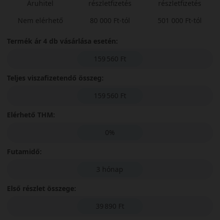
Áruhitel
részletfizetés
részletfizetés
Nem elérhető
80 000 Ft-tól
501 000 Ft-tól
Termék ár 4 db vásárlása esetén:
159 560 Ft
Teljes viszafizetendő összeg:
159 560 Ft
Elérhető THM:
0%
Futamidő:
3 hónap
Első részlet összege:
39 890 Ft