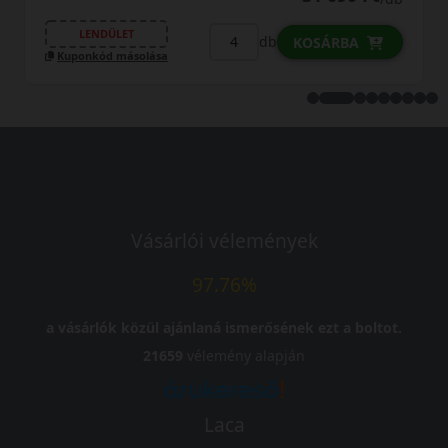
LENDÜLET
db
KOSÁRBA
Kuponkód másolása
Vásárlói vélemények
97.76%
a vásárlók közül ajánlaná ismerősének ezt a boltot.
21659
vélemény alapján
Laca