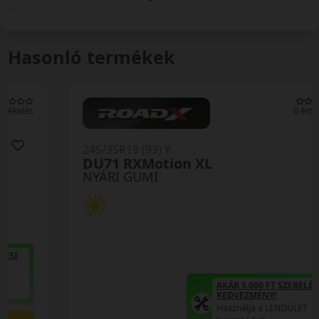
Hasonló termékek
0 értékelés
245/35R19 (93) Y
DU71 RXMotion XL
NYÁRI GUMI
AKÁR 5.000 FT SZERELÉSI
KEDVEZMÉNY!
Használja a LENDÜLET