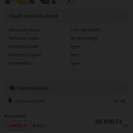
Egyéb technikai adatok
Sebesség index
Y (Y=300 km/h)
Terhelési index
93 (93=650kg)
Erősített kivitel
Igen
Defekttűrő gumi
Nem
Peremvédő
Igen
24535R19YPS72CX
Házhozszállítás
Házhozszállítás
4+ db
Kuponkód:
48 690 Ft
LENDÜLET
/db
másol