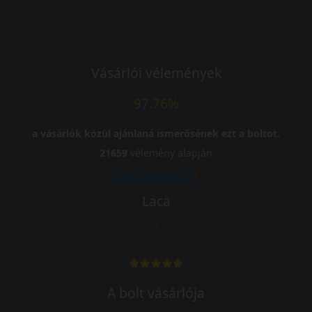
Vásárlói vélemények
97.76%
a vásárlók közül ajánlaná ismerősének ezt a boltot.
21659
vélemény alapján
Laca
-
A bolt vásárlója