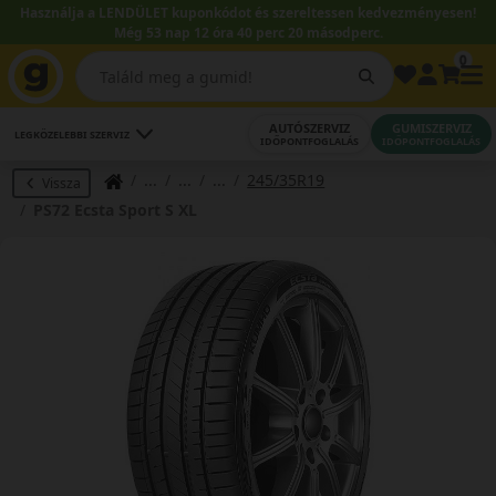
Használja a LENDÜLET kuponkódot és szereltessen kedvezményesen!
Még 53 nap 12 óra 40 perc 19 másodperc.
0
AUTÓSZERVIZ
GUMISZERVIZ
LEGKÖZELEBBI SZERVIZ
IDŐPONTFOGLALÁS
IDŐPONTFOGLALÁS
245/35R19
Vissza
PS72 Ecsta Sport S XL