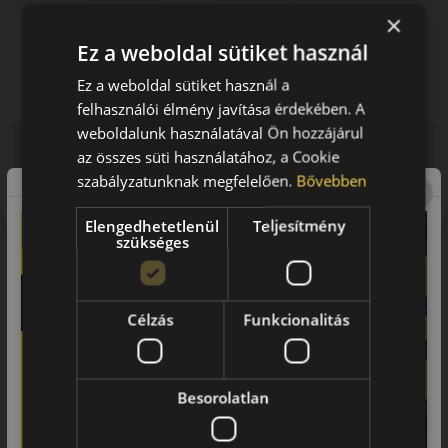
×
Ez a weboldal sütiket használ
Ez a weboldal sütiket használ a
felhasználói élmény javítása érdekében. A
weboldalunk használatával Ön hozzájárul
Figyelem a feltüntetett címke adatok tájékoztató
az összes süti használatához, a Cookie
jellegűek. Előfordulhat, hogy még a korábbi EU-s címkével
szabályzatunknak megfelelően.
Bővebben
ellátott abroncs kerül kiszállításra.
Elengedhetetlenül
Teljesítmény
szükséges
A márka
Kumho
A Kumho Tires Dél-Korea egyik legnagyobb ipari
Célzás
Funkcionalitás
konglomerátuma. A Kumho, Samyang, Marshal
gumiabroncsok gyártója. Termékei nagyon népszerűek főleg a
tengeren túlon számos személyautó első szerelésű abroncsai,
Besorolatlan
de több európai gyártó (Smart-Mercedes, Volkswagen) is
előnyben részesíti kitűnő minőségük és nagyszerű ár/érték
arányuk miatt. Ázsiában, Észak-Amerikában és Európában