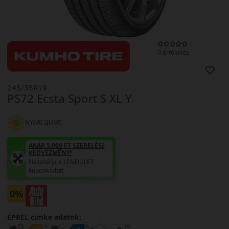
0 értékelés
245/35R19
PS72 Ecsta Sport S XL Y
NYÁRI GUMI
AKÁR 5.000 FT SZERELÉSI
KEDVEZMÉNY!
Használja a LENDÜLET
kuponkódot!
0%
EPREL cimke adatok: