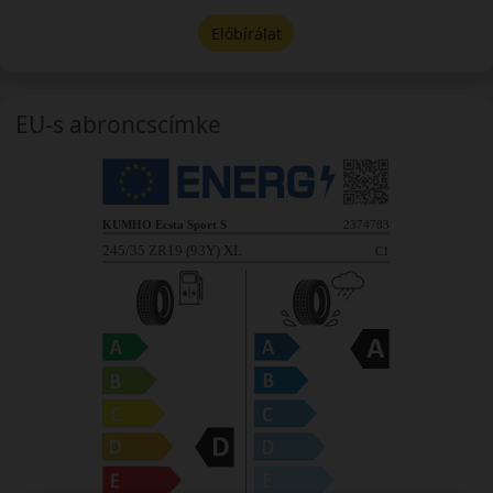
Előbírálat
EU-s abroncscímke