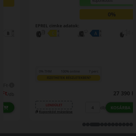
kuponkódot!
0%
EPREL cimke adatok:
0% THM
100% online
7 perc
FIZETHETEK RÉSZLETEKBEN?
27 390 Ft
/db
LENDÜLET
db
KOSÁRBA
Kuponkód másolása