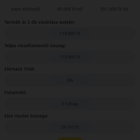
Nem elérhető
80 000 Ft-tól
501 000 Ft-tól
Termék ár 2 db vásárlása esetén:
118 980 Ft
Teljes viszafizetendő összeg:
118 980 Ft
Elérhető THM:
0%
Futamidő:
3 hónap
Első részlet összege:
29 745 Ft