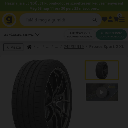
Használja a LENDÜLET kuponkódot és szereltessen kedvezményesen!
Még 53 nap 11 óra 30 perc 23 másodperc.
0
AUTÓSZERVIZ
GUMISZERVIZ
LEGKÖZELEBBI SZERVIZ
IDŐPONTFOGLALÁS
IDŐPONTFOGLALÁS
245/35R19
Proxes Sport 2 XL
Vissza