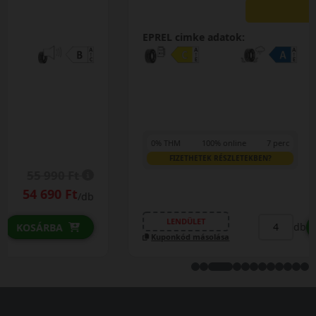
0%
EPREL cimke adatok:
0% THM
100% online
7 perc
FIZETHETEK RÉSZLETEKBEN?
27 390 Ft
/db
LENDÜLET
db
KOSÁRBA
Kuponkód másolása