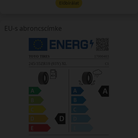
Előbírálat
EU-s abroncscímke