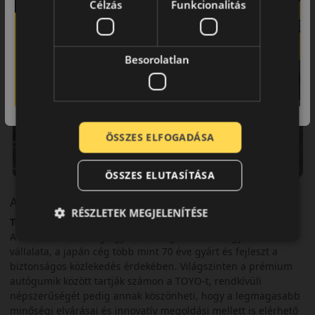
Célzás
Funkcionalitás
Besorolatlan
ÖSSZES ELFOGADÁSA
ÖSSZES ELUTASÍTÁSA
A márka
RÉSZLETEK MEGJELENÍTÉSE
Toyo
A TOYO Tires a világ egyik vezető gumiabroncsgyártó
vállalata, a japán cég több mint 70 éve gyárt és fejleszt a
biztonságos közlekedés érdekében. Világszinten a prémium
autógumik között tartják számon a TOYO-t, rendkívüli
népszerűségét pedig annak köszönheti, hogy a legmagasabb
minőségi elvárásai és innovatív megoldási mellett is elérhető