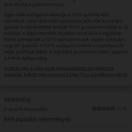
áron kínálja a gumiabroncsait.
Egyre több autógyártó választja a TOYO gumikat első
szerelésre. Több távol-keleti autómárka után már az európai
gyártók is előszeretettel kínálják TOYO gumiabroncsokkal az új
autóikat. A legelismertebb teszteken évről-évre a legjobbak
között szerepelnek a TOYO gumiabroncsok, legyen szó nyári-,
vagy téli gumiról. A TOYO autógumi kínálata a személyautók
teljes palettáját lefedi, a legkisebb gumiabroncsoktól, egészen
a 4×4-es autógumikig.
Ismerje meg a világ egyik legnépszerűbb gumiabroncs
márkáját, tudjon meg mindent a Toyo Tires gumiabroncsokról!
Vélemény
0 / 5
0 vásárlói hozzászólás
Felhasználói vélemények