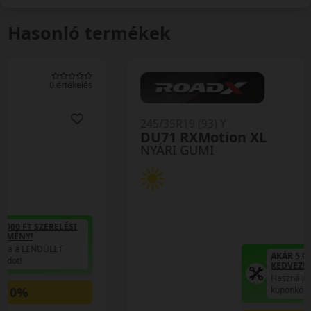
Hasonló termékek
0 értékelés
245/35R19 (93) Y
DU71 RXMotion XL
NYÁRI GUMI
AKÁR 5.000 FT SZERELÉSI
KEDVEZMÉNY!
Használja a LENDÜLET
kuponkódot!