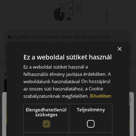
Figyelem a feltüntetett címke adatok tájékoztató
jellegűek. Előfordulhat, hogy még a korábbi EU-s címkével
×
ellátott abroncs kerül kiszállításra.
Ez a weboldal sütiket használ
Ez a weboldal sütiket használ a
A mintázat
felhasználói élmény javítása érdekében. A
weboldalunk használatával Ön hozzájárul
az összes süti használatához, a Cookie
szabályzatunknak megfelelően.
Bővebben
Elengedhetetlenül
Teljesítmény
szükséges
Bemutató videó a mintáról