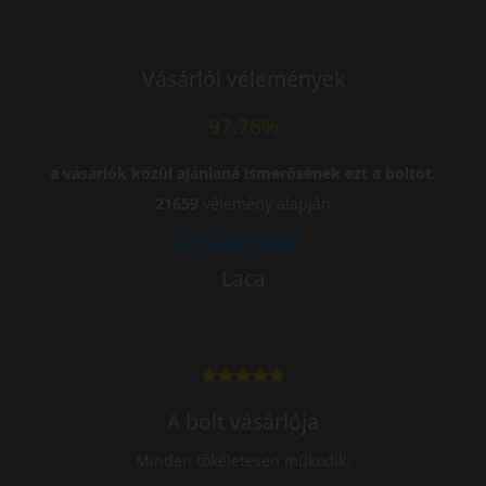
Vásárlói vélemények
97.76%
a vásárlók közül ajánlaná ismerősének ezt a boltot.
21659
vélemény alapján
Laca
-
A bolt vásárlója
Minden tökéletesen működik.