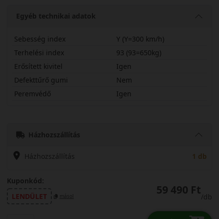
Egyéb technikai adatok
Sebesség index
Y (Y=300 km/h)
Terhelési index
93 (93=650kg)
Erősített kivitel
Igen
Defekttűrő gumi
Nem
Peremvédő
Igen
24535R19YPXSP2X
Házhozszállítás
Házhozszállítás
1 db
Kuponkód:
59 490 Ft
LENDÜLET
/db
másol