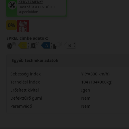
KEDVEZMÉNY!
Használja a LENDÜLET
kuponkódot!
0%
EPREL cimke adatok:
Egyéb technikai adatok
Sebesség index
Y (Y=300 km/h)
Terhelési index
104 (104=900kg)
Erősített kivitel
Igen
Defekttűrő gumi
Nem
Peremvédő
Nem
25545R19YPS72X