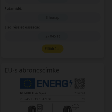
Futamidő:
3 hónap
Első részlet összege:
27 045 Ft
Előbírálat
EU-s abroncscímke