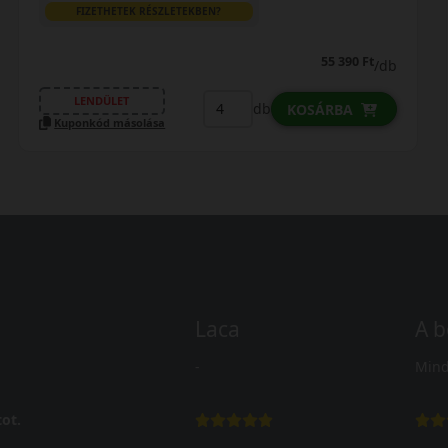
FIZETHETEK RÉSZLETEKBEN?
55 390 Ft
/db
LENDÜLET
db
KOSÁRBA
Kuponkód másolása
Laca
A b
-
Mind
ot.