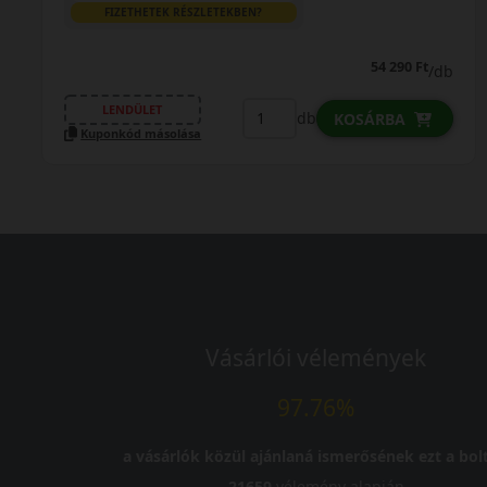
FIZETHETEK RÉSZLETEKBEN?
54 290 Ft
/db
LENDÜLET
db
KOSÁRBA
Kuponkód másolása
Vásárlói vélemények
97.76%
a vásárlók közül ajánlaná ismerősének ezt a bolt
21659
vélemény alapján