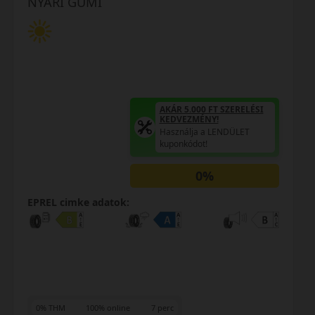
NYÁRI GUMI
AKÁR 5.000 FT SZERELÉSI
KEDVEZMÉNY!
Használja a LENDÜLET
kuponkódot!
0%
EPREL cimke adatok:
0% THM
100% online
7 perc