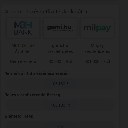
Áruhitel és részletfizetés kalkulátor
MBH Online
gumi.hu
Milpay
Áruhitel
részletfizetés
részletfizetés
Nem elérhető
80 000 Ft-tól
501 000 Ft-tól
Termék ár 2 db vásárlása esetén:
108 180 Ft
Teljes viszafizetendő összeg:
108 180 Ft
Elérhető THM:
0%