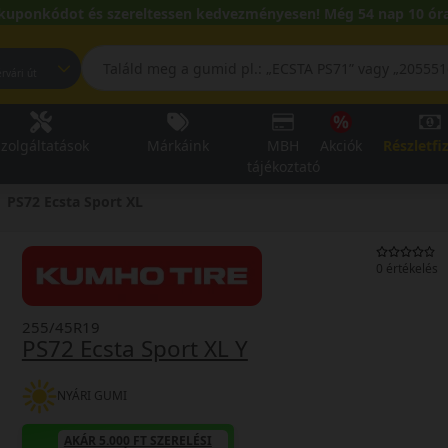
kuponkódot és szereltessen kedvezményesen! Még 54 nap 10 óra
pest, Fehérvári út
zolgáltatások
Márkáink
MBH
Akciók
Részletfi
tájékoztató
PS72 Ecsta Sport XL
0 értékelés
255/45R19
PS72 Ecsta Sport XL Y
NYÁRI GUMI
AKÁR 5.000 FT SZERELÉSI