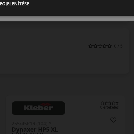
EGJELENÍTÉSE
roncsai a független tesztekben is rendre kitűnően
edést tesznek lehetővé.
0 / 5
0 értékelés
255/45R19 (104) Y
Dynaxer HP5 XL