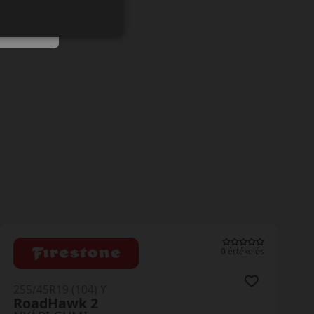
0 értékelés
255/45R19 (104) Y
RoadHawk 2