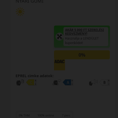
NYÁRI GUMI
AKÁR 5.000 FT SZERELÉSI
KEDVEZMÉNY!
Használja a LENDÜLET
kuponkódot!
0%
EPREL cimke adatok:
0% THM
100% online
7 perc