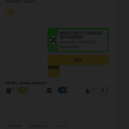
NYÁRI GUMI
AKÁR 5.000 FT SZERELÉSI
KEDVEZMÉNY!
Használja a LENDÜLET
kuponkódot!
0%
EPREL cimke adatok:
0% THM
100% online
7 perc