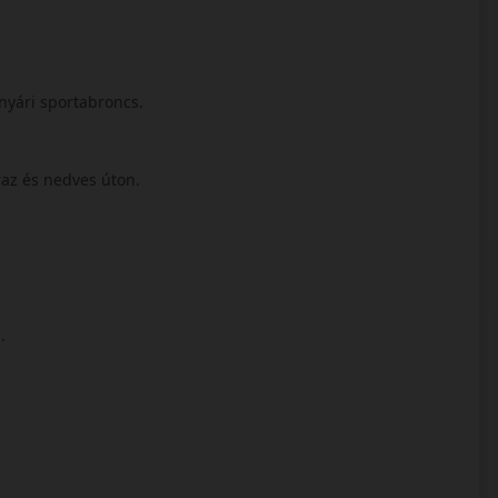
nyári sportabroncs.
áraz és nedves úton.
l.