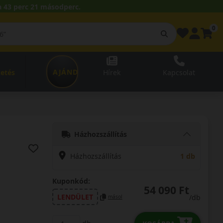
 43 perc 20 másodperc.
0
AJÁNDÉKUTALVÁNY
zetés
Hírek
Kapcsolat
Házhozszállítás
Házhozszállítás
1 db
Kuponkód:
54 090 Ft
LENDÜLET
/db
másol