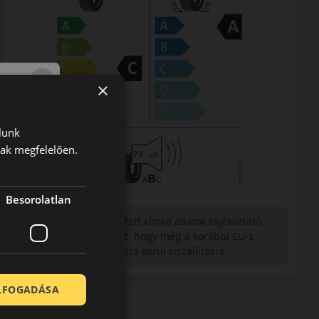
×
lunk
nak megfelelően.
Besorolatlan
Figyelem a feltüntetett címke adatok tájékoztató
jellegűek. Előfordulhat, hogy még a korábbi EU-s
címkével ellátott abroncs kerül kiszállításra.
ELFOGADÁSA