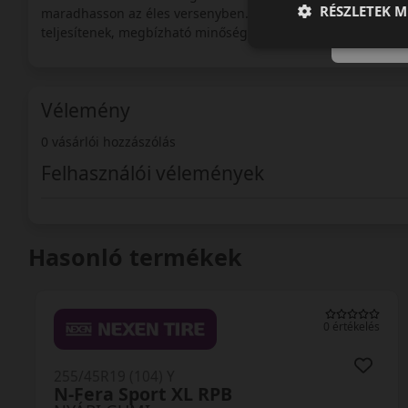
RÉSZLETEK M
maradhasson az éles versenyben. Ennek is köszönhetően, ab
teljesítenek, megbízható minőségűek és biztonságos közlek
Vélemény
0 vásárlói hozzászólás
Felhasználói vélemények
Hasonló termékek
0 értékelés
255/45R19 (104) Y
N-Fera Sport XL RPB