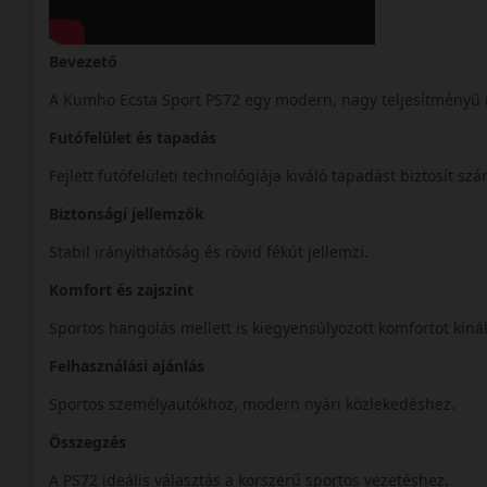
Bevezető
A Kumho Ecsta Sport PS72 egy modern, nagy teljesítményű 
Futófelület és tapadás
Fejlett futófelületi technológiája kiváló tapadást biztosít sz
Biztonsági jellemzők
Stabil irányíthatóság és rövid fékút jellemzi.
Komfort és zajszint
Sportos hangolás mellett is kiegyensúlyozott komfortot kíná
Felhasználási ajánlás
Sportos személyautókhoz, modern nyári közlekedéshez.
Összegzés
A PS72 ideális választás a korszerű sportos vezetéshez.