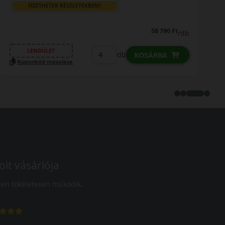
FIZETHETEK RÉSZLETEKBEN?
58 790 Ft
/db
LENDÜLET
db
KOSÁRBA
Kuponkód másolása
olt vásárlója
en tökéletesen működik.