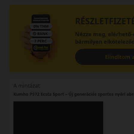
RÉSZLETFIZET
Nézze meg, elérhető-e
bármilyen elköteleződ
Elindítom a
A mintázat
Kumho PS72 Ecsta Sport – Új generációs sportos nyári ab