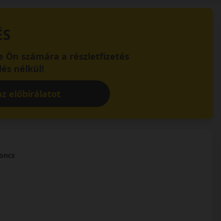
ÉS
 Ön számára a részletfizetés
és nélkül!
z előbírálatot
roncs