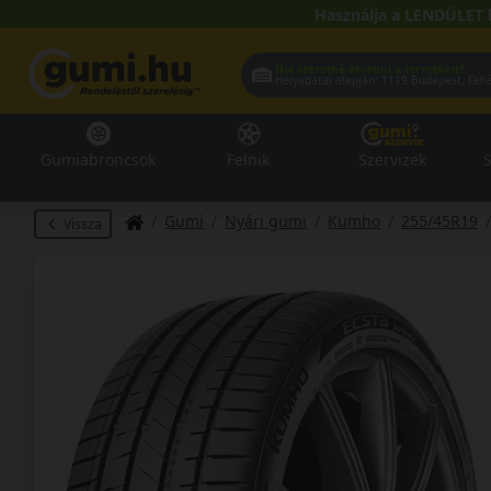
Használja a LENDÜLET 
Hol szeretné átvenni a termékeit?
Helyadatai alapján:
1119 Buda
Gumiabroncsok
Felnik
Szervizek
S
Gumi
Nyári gumi
Kumho
255/45R19
Vissza