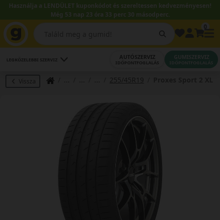
Használja a LENDÜLET kuponkódot és szereltessen kedvezményesen!
Még 53 nap 23 óra 33 perc 29 másodperc.
0
AUTÓSZERVIZ
GUMISZERVIZ
LEGKÖZELEBBI SZERVIZ
IDŐPONTFOGLALÁS
IDŐPONTFOGLALÁS
255/45R19
Proxes Sport 2 XL
Vissza