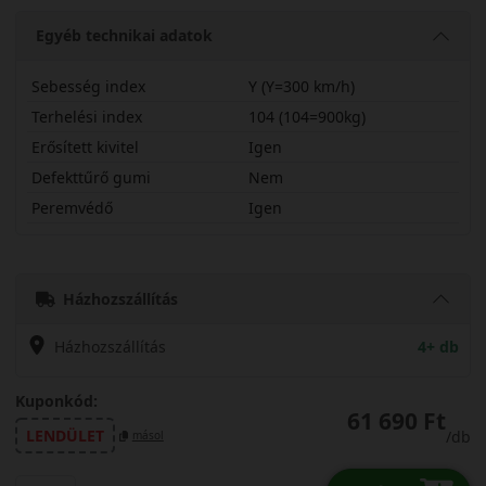
Egyéb technikai adatok
Sebesség index
Y (Y=300 km/h)
Terhelési index
104 (104=900kg)
Erősített kivitel
Igen
Defekttűrő gumi
Nem
Peremvédő
Igen
25545R19YPXS2X
Házhozszállítás
Házhozszállítás
4+ db
Kuponkód:
61 690 Ft
LENDÜLET
/db
másol