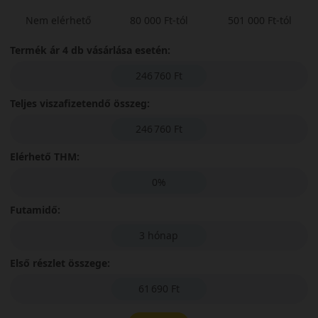
Nem elérhető
80 000 Ft-tól
501 000 Ft-tól
Termék ár 4 db vásárlása esetén:
246 760 Ft
Teljes viszafizetendő összeg:
246 760 Ft
Elérhető THM:
0%
Futamidő:
3 hónap
Első részlet összege:
61 690 Ft