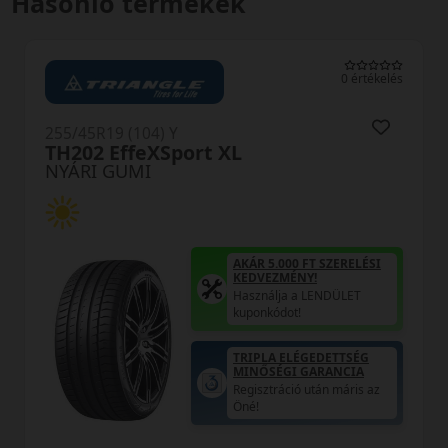
Hasonló termékek
0 értékelés
255/45R19 (104) Y
ort XL
RU01 XL
NYÁRI GUMI
AKÁR 5.000 FT SZERELÉSI
KEDVEZMÉNY!
Használja a LENDÜLET
kuponkódot!
TRIPLA ELÉGEDETTSÉG
MINŐSÉGI GARANCIA
Regisztráció után máris az
Öné!