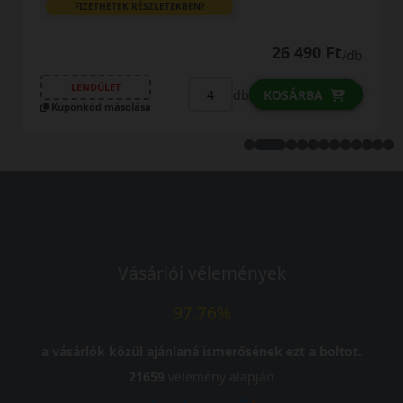
27 090 
90 Ft
/db
LENDÜLET
db
KOSÁRBA
Kuponkód másolása
BA
Vásárlói vélemények
97.76%
a vásárlók közül ajánlaná ismerősének ezt a boltot.
21659
vélemény alapján