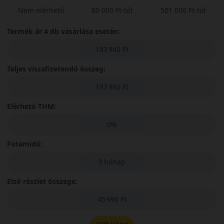
Nem elérhető
80 000 Ft-tól
501 000 Ft-tól
Termék ár 4 db vásárlása esetén:
183 960 Ft
Teljes viszafizetendő összeg:
183 960 Ft
Elérhető THM:
0%
Futamidő:
3 hónap
Első részlet összege:
45 990 Ft