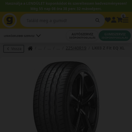
Használja a LENDÜLET kuponkódot és szereltessen kedvezményesen!
Még 55 nap 08 óra 38 perc 32 másodperc.
0
AUTÓSZERVIZ
GUMISZERVIZ
LEGKÖZELEBBI SZERVIZ
IDŐPONTFOGLALÁS
IDŐPONTFOGLALÁS
225/40R19
LK03 Z Fit EQ XL
Vissza