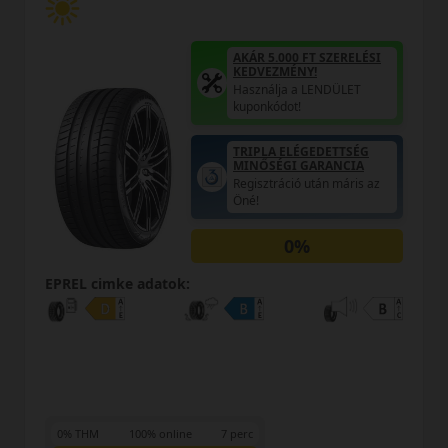
RELÉSI
LET
AKÁR 5.000 FT SZEREL
KEDVEZMÉNY!
TSÉG
Használja a LENDÜLET
CIA
kuponkódot!
áris az
0%
EPREL cimke adatok:
0% THM
100% online
7 perc
FIZETHETEK RÉSZLETEKBEN?