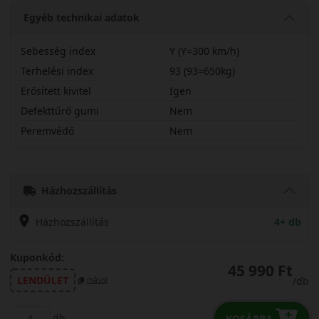
Egyéb technikai adatok
Sebesség index
Y (Y=300 km/h)
Terhelési index
93 (93=650kg)
Erősített kivitel
Igen
Defekttűrő gumi
Nem
Peremvédő
Nem
22540R19YLK03X
Házhozszállítás
Házhozszállítás
4+ db
Kuponkód:
45 990 Ft
LENDÜLET
/db
másol
db
KOSÁRBA