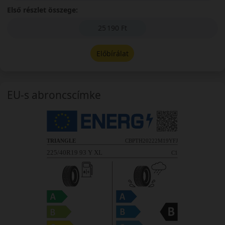
Első részlet összege:
25 190 Ft
Előbírálat
EU-s abroncscímke