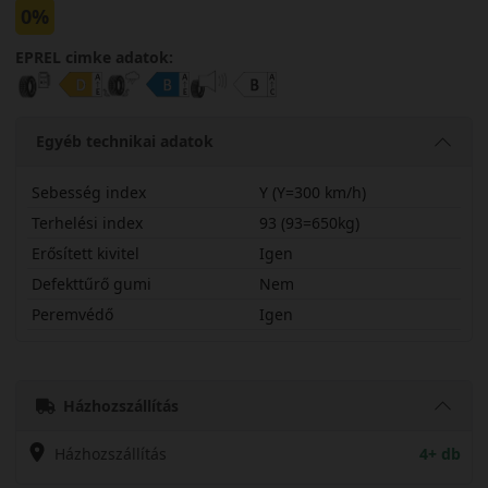
0%
EPREL cimke adatok:
Egyéb technikai adatok
Sebesség index
Y (Y=300 km/h)
Terhelési index
93 (93=650kg)
Erősített kivitel
Igen
Defekttűrő gumi
Nem
Peremvédő
Igen
22540R19YTH202X
Házhozszállítás
Házhozszállítás
4+ db