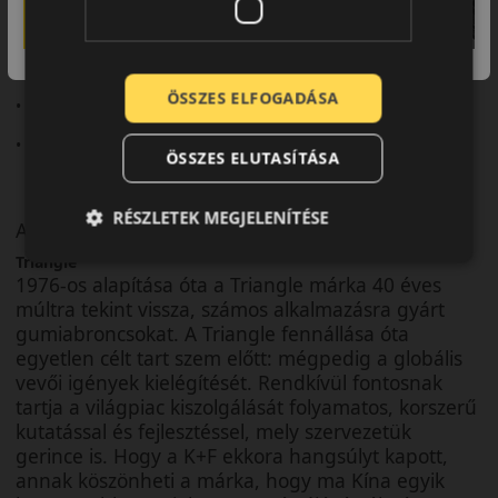
• Sportos teljesítmény
• Stabil tapadás
ÖSSZES ELFOGADÁSA
• Precíz kormányreakció
• Dinamikus vezetési élmény
ÖSSZES ELUTASÍTÁSA
RÉSZLETEK MEGJELENÍTÉSE
A márka
Triangle
1976-os alapítása óta a Triangle márka 40 éves
múltra tekint vissza, számos alkalmazásra gyárt
gumiabroncsokat. A Triangle fennállása óta
egyetlen célt tart szem előtt: mégpedig a globális
vevői igények kielégítését. Rendkívül fontosnak
tartja a világpiac kiszolgálását folyamatos, korszerű
kutatással és fejlesztéssel, mely szervezetük
gerince is. Hogy a K+F ekkora hangsúlyt kapott,
annak köszönheti a márka, hogy ma Kína egyik