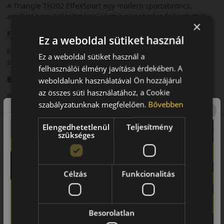
A Triangle TH202 EffeXSport egy modern sportabroncs,
amelyet nagy teljesítményű járművek számára fejlesztettek.
×
Futófelület és tapadás
Ez a weboldal sütiket használ
Fejlett futófelületi mintázata kiváló tapadást biztosít nagy
Ez a weboldal sütiket használ a
sebességnél.
felhasználói élmény javítása érdekében. A
Biztonsági jellemzők
weboldalunk használatával Ön hozzájárul
az összes süti használatához, a Cookie
Precíz irányíthatóság és stabil fékezési teljesítmény.
szabályzatunknak megfelelően.
Bővebben
Komfort és zajszint
Elengedhetetlenül
Teljesítmény
Sportos karakter mellett is kiegyensúlyozott komfort.
szükséges
Felhasználási ajánlás
Sportos személyautókhoz és prémium járművekhez.
Célzás
Funkcionalitás
Összegzés
A TH202 EffeXSport dinamikus vezetési élményt kínál.
Besorolatlan
Fő előnyök röviden: