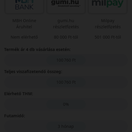
MBH Online
gumi.hu
Milpay
Áruhitel
részletfizetés
részletfizetés
Nem elérhető
80 000 Ft-tól
501 000 Ft-tól
Termék ár 4 db vásárlása esetén:
100 760 Ft
Teljes viszafizetendő összeg:
100 760 Ft
Elérhető THM:
0%
Futamidő:
3 hónap