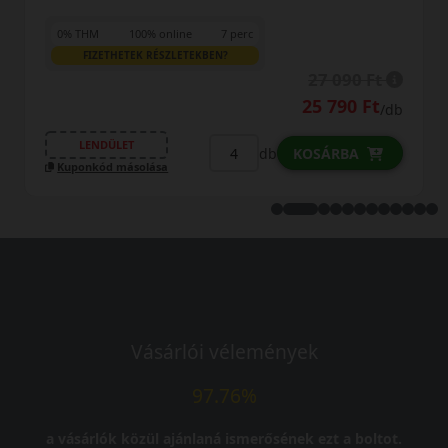
32 490 Ft
/db
LENDÜLET
db
KOSÁRBA
Kuponkód másolása
Vásárlói vélemények
97.76%
a vásárlók közül ajánlaná ismerősének ezt a boltot.