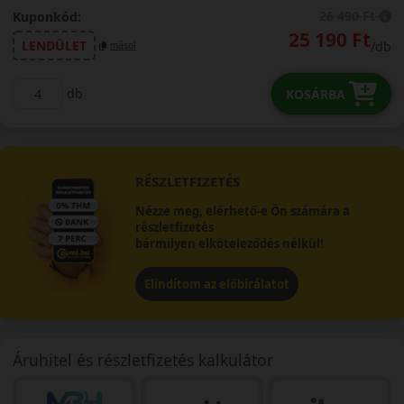
26 490 Ft
Kuponkód:
25 190 Ft
LENDÜLET
/db
másol
db
KOSÁRBA
RÉSZLETFIZETÉS
Nézze meg, elérhető-e Ön számára a
részletfizetés
bármilyen elköteleződés nélkül!
Elindítom az előbírálatot
Áruhitel és részletfizetés kalkulátor