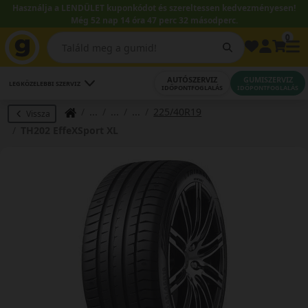
Használja a LENDÜLET kuponkódot és szereltessen kedvezményesen!
Még 52 nap 14 óra 47 perc 32 másodperc.
0
AUTÓSZERVIZ
GUMISZERVIZ
LEGKÖZELEBBI SZERVIZ
IDŐPONTFOGLALÁS
IDŐPONTFOGLALÁS
225/40R19
Vissza
TH202 EffeXSport XL