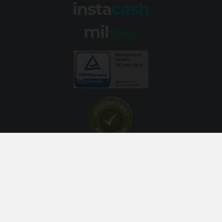
© 2026 Abroncs Kereskedőház Kft. | gumi.hu - Rendeléstől
szerelésig™