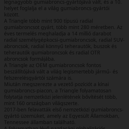
legnagyobb gumiabroncs-gyártójává vált, és a 10.
helyet foglalja el a világ gumiabroncs-gyártói
között.
A Triangle több mint 900 típusú radial
gumiabroncsot gyárt, több mint 280 méretben. Az
éves termelés meghaladja a 14 millió darabot
radial személygépkocsi-gumiabroncsok, radial SUV-
abroncsok, radial könnyű teherautók, buszok és
teherautók gumiabroncsok és radial OTR
abroncsok formájába.
A Triangle az OEM gumiabroncsok fontos
beszállítójává vált a világ legismertebb jármű- és
felszerelésgyártói számára is.
Miután megszerezte a vezető pozíciót a kínai
gumiabroncs-piacon, a Triangle folyamatosan
folytatja nemzetközi jelenlétének bővítését több,
mint 160 országban világszerte.
2017-ben felavatták első nemzetközi gumiabroncs-
gyártó üzemüket, amely az Egyesült Államokban,
Tennessee államban található.
A folyamatban lévő gazdasági globalizációs