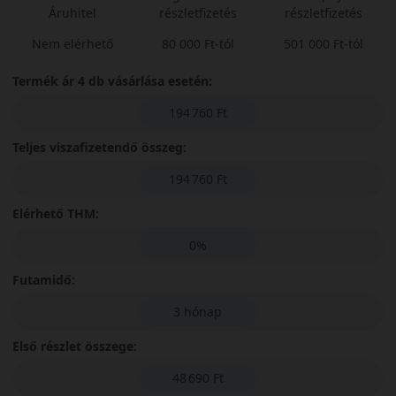
Áruhitel
részletfizetés
részletfizetés
Nem elérhető
80 000 Ft-tól
501 000 Ft-tól
Termék ár 4 db vásárlása esetén:
194 760 Ft
Teljes viszafizetendő összeg:
194 760 Ft
Elérhető THM:
0%
Futamidő:
3 hónap
Első részlet összege:
48 690 Ft