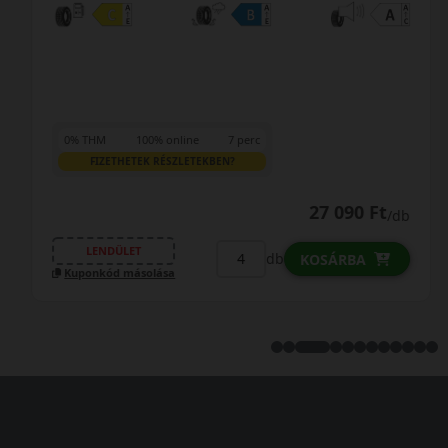
0% THM
100% online
7 perc
FIZETHETEK RÉSZLETEKBEN?
27 090 Ft
/db
LENDÜLET
db
KOSÁRBA
Kuponkód másolása