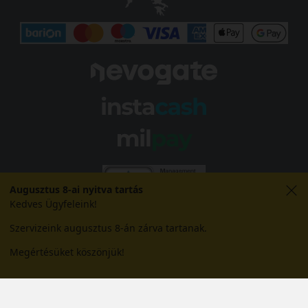
Augusztus 8-ai nyitva tartás
Kedves Ügyfeleink!
Szervizeink augusztus 8-án zárva tartanak.
Megértésüket köszönjük!