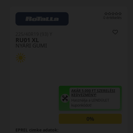
0 értékelés
225/40R19 (93) Y
RU01 XL
NYÁRI GUMI
AKÁR 5.000 FT SZERELÉSI
KEDVEZMÉNY!
Használja a LENDÜLET
kuponkódot!
0%
EPREL cimke adatok: