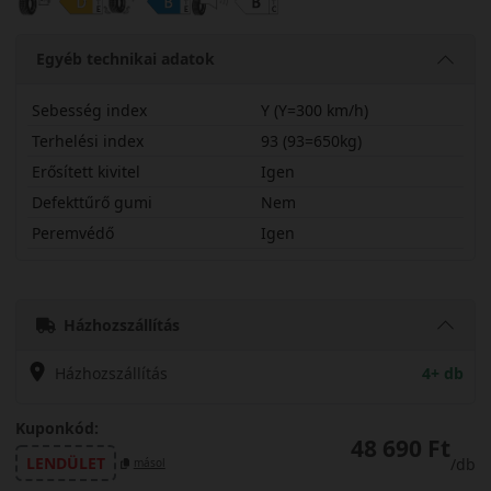
Egyéb technikai adatok
Sebesség index
Y (Y=300 km/h)
Terhelési index
93 (93=650kg)
Erősített kivitel
Igen
Defekttűrő gumi
Nem
Peremvédő
Igen
22540R19YNFSPX
Házhozszállítás
Házhozszállítás
4+ db
Kuponkód:
48 690 Ft
LENDÜLET
/db
másol