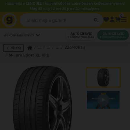
Használja a LENDÜLET kuponkódot és szereltessen kedvezményesen!
Még 55 nap 13 óra 30 perc 19 másodperc.
0
AUTÓSZERVIZ
GUMISZERVIZ
LEGKÖZELEBBI SZERVIZ
IDŐPONTFOGLALÁS
IDŐPONTFOGLALÁS
225/40R19
Vissza
N-Fera Sport XL RPB