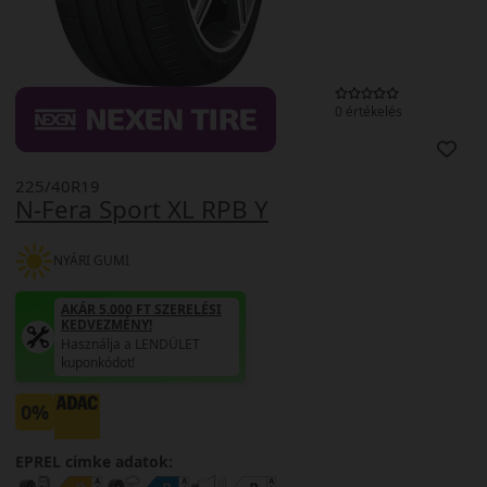
0 értékelés
225/40R19
N-Fera Sport XL RPB Y
NYÁRI GUMI
AKÁR 5.000 FT SZERELÉSI
KEDVEZMÉNY!
Használja a LENDÜLET
kuponkódot!
0%
EPREL cimke adatok: