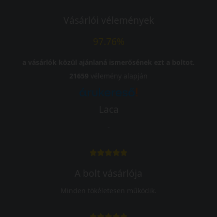
Vásárlói vélemények
97.76%
a vásárlók közül ajánlaná ismerősének ezt a boltot.
21659
vélemény alapján
Laca
-
A bolt vásárlója
Minden tökéletesen működik.