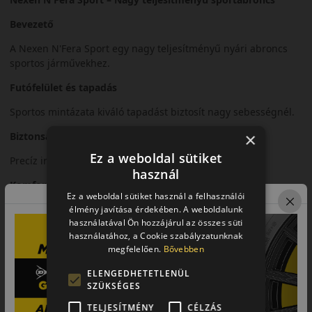
Bevezető
A Nexen N'Fera Sport egy nagy teljesítményű nyári abroncs
sportos járművekhez.
Futófelület és tapadás
Sportos mintázata kiváló tapadást biztosít nagy sebességnél.
×
Biztonsági jellemzők
Ez a weboldal sütiket
Precíz irányíthatóság és stabil kanyarvétel.
használ
Komfort és zajszint
Ez a weboldal sütiket használ a felhasználói
Sportos karakter mellett is megfelelő komfortszint.
élmény javítása érdekében. A weboldalunk
használatával Ön hozzájárul az összes süti
Felhasználási ajánlás
használatához, a Cookie szabályzatunknak
megfelelően.
Bővebben
Sportos személyautókhoz, dinamikus nyári vezetéshez.
ELENGEDHETETLENÜL
Összegzés
SZÜKSÉGES
Az N'Fera Sport sportos teljesítményt és stabil
TELJESÍTMÉNY
CÉLZÁS