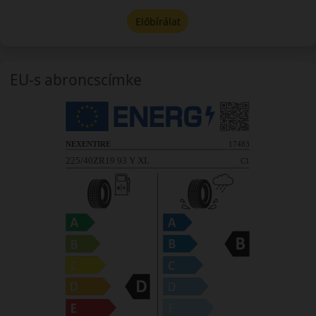
Előbírálat
EU-s abroncscímke