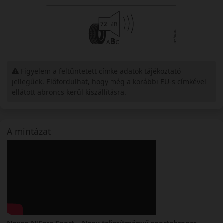
Figyelem a feltüntetett címke adatok tájékoztató
jellegűek. Előfordulhat, hogy még a korábbi EU-s címkével
ellátott abroncs kerül kiszállításra.
A mintázat
Nexen N'Fera Sport – Nagy teljesítményű sportabroncs