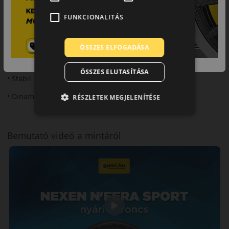
irányíthatóságot kínál.
FUNKCIONALITÁS
Fő előnyök röviden:
• Sportos tapadás
ÖSSZES ELFOGADÁSA
• Precíz kormányreakció
ÖSSZES ELUTASÍTÁSA
• Stabil irányíthatóság
• Dinamikus vezetés
RÉSZLETEK MEGJELENÍTÉSE
Bemutató videó a mintáról