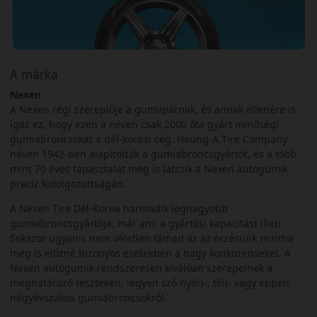
A márka
Nexen
A Nexen régi szereplője a gumiiparnak, és annak ellenére is
igaz ez, hogy ezen a néven csak 2000 óta gyárt minőségi
gumiabroncsokat a dél-koreai cég. Heung-A Tire Company
néven 1942-ben alapították a gumiabroncsgyártót, és a több
mint 70 éves tapasztalat meg is látszik a Nexen autógumik
precíz kidolgozottságán.
A Nexen Tire Dél-Korea harmadik legnagyobb
gumiabroncsgyártója, már ami a gyártási kapacitást illeti.
Sokszor ugyanis nem véletlen támad az az érzésünk mintha
meg is előzné bizonyos esetekben a nagy konkurenseket. A
Nexen autógumik rendszeresen kiválóan szerepelnek a
meghatározó teszteken, legyen szó nyári-, téli- vagy éppen
négyévszakos gumiabroncsokról.