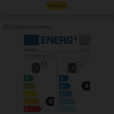
Előbírálat
EU-s abroncscímke