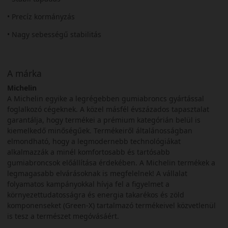
• Precíz kormányzás
• Nagy sebességű stabilitás
A márka
Michelin
A Michelin egyike a legrégebben gumiabroncs gyártással
foglalkozó cégeknek. A közel másfél évszázados tapasztalat
garantálja, hogy termékei a prémium kategórián belül is
kiemelkedő minőségűek. Termékeiről általánosságban
elmondható, hogy a legmodernebb technológiákat
alkalmazzák a minél komfortosabb és tartósabb
gumiabroncsok előállítása érdekében. A Michelin termékek a
legmagasabb elvárásoknak is megfelelnek! A vállalat
folyamatos kampányokkal hívja fel a figyelmet a
környezettudatosságra és energia takarékos és zöld
komponenseket (Green-X) tartalmazó termékeivel közvetlenül
is tesz a természet megóvásáért.