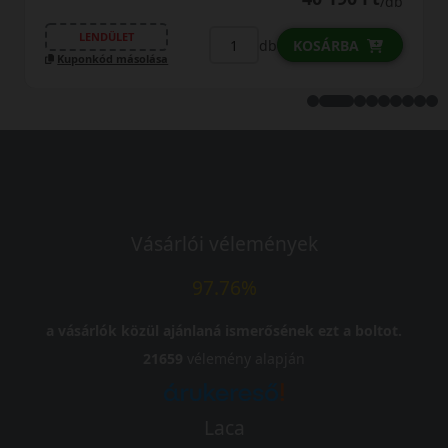
/db
LENDÜLET
db
KOSÁRBA
Kuponkód másolása
Vásárlói vélemények
97.76%
a vásárlók közül ajánlaná ismerősének ezt a boltot.
21659
vélemény alapján
Laca