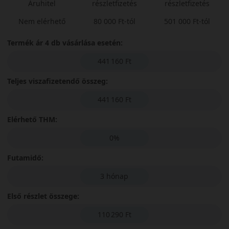
Áruhitel
részletfizetés
részletfizetés
Nem elérhető
80 000 Ft-tól
501 000 Ft-tól
Termék ár 4 db vásárlása esetén:
441 160 Ft
Teljes viszafizetendő összeg:
441 160 Ft
Elérhető THM:
0%
Futamidő:
3 hónap
Első részlet összege:
110 290 Ft