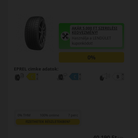
AKÁR 5.000 FT SZERELÉSI
KEDVEZMÉNY!
Használja a LENDÜLET
kuponkódot!
0%
EPREL cimke adatok:
0% THM
100% online
7 perc
FIZETHETEK RÉSZLETEKBEN?
40 190 Ft