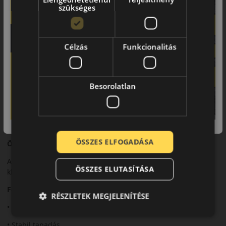
szükséges
Fejlett futófelületi technológiája kiváló tapadást biztosít száraz
és nedves úton.
Biztonsági jellemzők
Célzás
Funkcionalitás
Precíz irányíthatóság és stabil viselkedés nagy sebességnél.
Komfort és zajszint
Besorolatlan
Sportos karakter mellett is kényelmes vezetési élményt nyújt.
Felhasználási ajánlás
Sportos és nagy teljesítményű személyautókhoz.
ÖSSZES ELFOGADÁSA
Összegzés
A Pilot SuperSport a prémium sportteljesítmény egyik
ÖSSZES ELUTASÍTÁSA
klasszikus képviselője.
Fő előnyök röviden:
RÉSZLETEK MEGJELENÍTÉSE
• Prémium sportteljesítmény
• Stabil tapadás