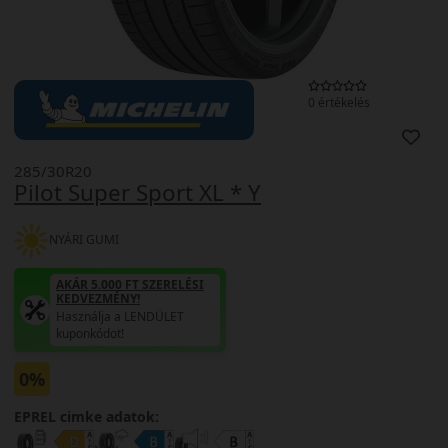
0 értékelés
285/30R20
Pilot Super Sport XL * Y
NYÁRI GUMI
AKÁR 5.000 FT SZERELÉSI
KEDVEZMÉNY!
Használja a LENDÜLET
kuponkódot!
0%
EPREL cimke adatok: