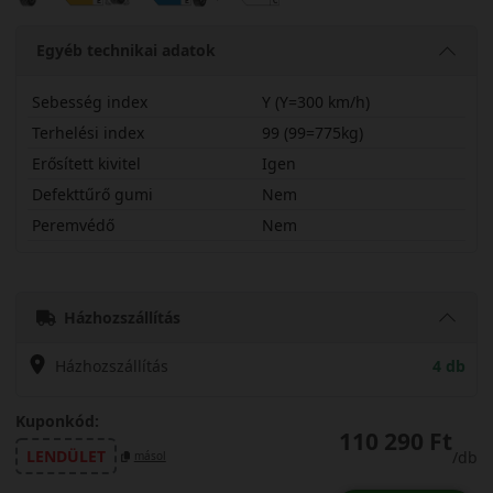
Egyéb technikai adatok
Sebesség index
Y (Y=300 km/h)
Terhelési index
99 (99=775kg)
Erősített kivitel
Igen
Defekttűrő gumi
Nem
Peremvédő
Nem
28530R20YPSSXL
Házhozszállítás
Házhozszállítás
4 db
Kuponkód:
110 290 Ft
LENDÜLET
/db
másol