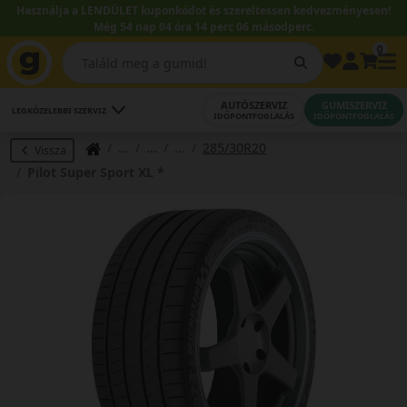
Használja a LENDÜLET kuponkódot és szereltessen kedvezményesen!
Még 54 nap 04 óra 14 perc 05 másodperc.
0
AUTÓSZERVIZ
GUMISZERVIZ
LEGKÖZELEBBI SZERVIZ
IDŐPONTFOGLALÁS
IDŐPONTFOGLALÁS
285/30R20
Vissza
Pilot Super Sport XL *