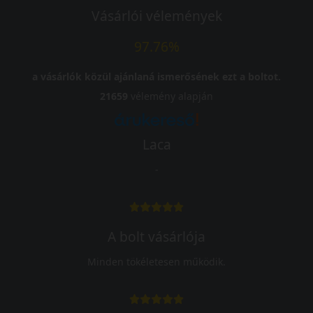
Vásárlói vélemények
97.76%
a vásárlók közül ajánlaná ismerősének ezt a boltot.
21659
vélemény alapján
Laca
-
A bolt vásárlója
Minden tökéletesen működik.