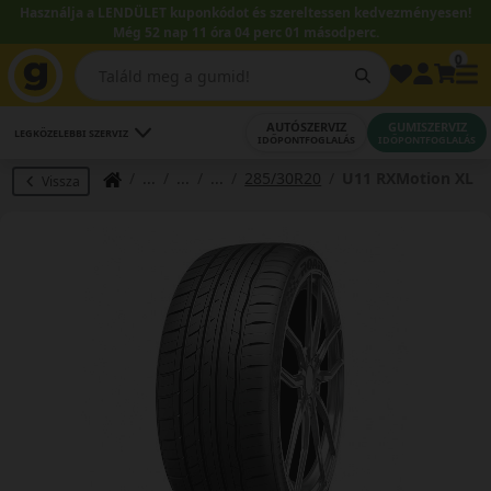
Használja a LENDÜLET kuponkódot és szereltessen kedvezményesen!
Még 52 nap 11 óra 04 perc 01 másodperc.
0
AUTÓSZERVIZ
GUMISZERVIZ
LEGKÖZELEBBI SZERVIZ
IDŐPONTFOGLALÁS
IDŐPONTFOGLALÁS
285/30R20
U11 RXMotion XL
Vissza