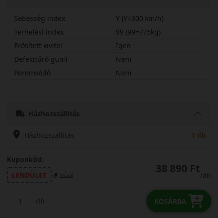
Sebesség index
Y (Y=300 km/h)
Terhelési index
99 (99=775kg)
Erősített kivitel
Igen
Defekttűrő gumi
Nem
Peremvédő
Nem
28530R20YU11X
Házhozszállítás
Házhozszállítás
1 db
Kuponkód:
38 890 Ft
LENDÜLET
/db
másol
db
KOSÁRBA