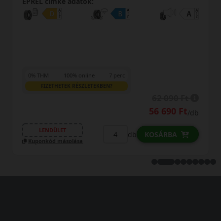
EPREL cimke adatok:
0% THM
100% online
7 perc
FIZETHETEK RÉSZLETEKBEN?
62 090 Ft
56 690 Ft
/db
LENDÜLET
db
KOSÁRBA
Kuponkód másolása