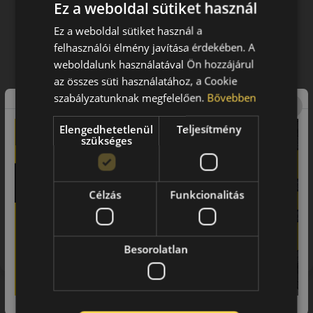
Ez a weboldal sütiket használ
Ez a weboldal sütiket használ a
felhasználói élmény javítása érdekében. A
weboldalunk használatával Ön hozzájárul
az összes süti használatához, a Cookie
szabályzatunknak megfelelően.
Bővebben
Elengedhetetlenül
Teljesítmény
szükséges
Célzás
Funkcionalitás
Figyelem a feltüntetett címke adatok tájékoztató
jellegűek. Előfordulhat, hogy még a korábbi EU-s címkével
ellátott abroncs kerül kiszállításra.
Besorolatlan
Hasonló termékek