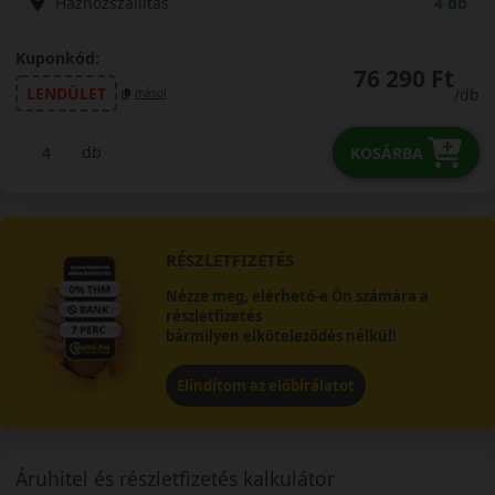
Házhozszállítás
4 db
Kuponkód:
76 290 Ft
LENDÜLET
/db
másol
db
KOSÁRBA
RÉSZLETFIZETÉS
Nézze meg, elérhető-e Ön számára a
részletfizetés
bármilyen elköteleződés nélkül!
Elindítom az előbírálatot
Áruhitel és részletfizetés kalkulátor