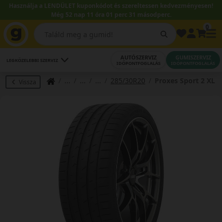
Használja a LENDÜLET kuponkódot és szereltessen kedvezményesen!
Még 52 nap 11 óra 01 perc 30 másodperc.
0
AUTÓSZERVIZ
GUMISZERVIZ
LEGKÖZELEBBI SZERVIZ
IDŐPONTFOGLALÁS
IDŐPONTFOGLALÁS
285/30R20
Proxes Sport 2 XL
Vissza