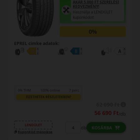
AKÁR 5.000 FT SZERELÉSI
KEDVEZMÉNY!
Használja a LENDÜLET
kuponkódot!
0%
EPREL cimke adatok:
0% THM
100% online
7 perc
FIZETHETEK RÉSZLETEKBEN?
62 090 Ft
56 690 Ft
/db
LENDÜLET
db
KOSÁRBA
Kuponkód másolása