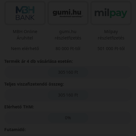
MBH Online
gumi.hu
Milpay
Áruhitel
részletfizetés
részletfizetés
Nem elérhető
80 000 Ft-tól
501 000 Ft-tól
Termék ár 4 db vásárlása esetén:
305 160 Ft
Teljes viszafizetendő összeg:
305 160 Ft
Elérhető THM:
0%
Futamidő: