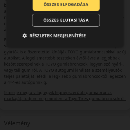
ÖSSZES ELFOGADÁSA
biztonságos közlekedés érdekében. Világszinten a prémium
autógumik között tartják számon a TOYO-t, rendkívüli
népszerűségét pedig annak köszönheti, hogy a legmagasabb
ÖSSZES ELUTASÍTÁSA
minőségi elvárásai és innovatív megoldási mellett is elérhető
áron kínálja a gumiabroncsait.
RÉSZLETEK MEGJELENÍTÉSE
Egyre több autógyártó választja a TOYO gumikat első
szerelésre. Több távol-keleti autómárka után már az európai
gyártók is előszeretettel kínálják TOYO gumiabroncsokkal az új
autóikat. A legelismertebb teszteken évről-évre a legjobbak
között szerepelnek a TOYO gumiabroncsok, legyen szó nyári-,
vagy téli gumiról. A TOYO autógumi kínálata a személyautók
teljes palettáját lefedi, a legkisebb gumiabroncsoktól, egészen
a 4×4-es autógumikig.
Ismerje meg a világ egyik legnépszerűbb gumiabroncs
márkáját, tudjon meg mindent a Toyo Tires gumiabroncsokról!
Vélemény