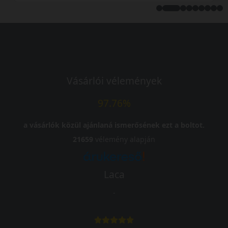
Vásárlói vélemények
97.76%
a vásárlók közül ajánlaná ismerősének ezt a boltot.
21659
vélemény alapján
Laca
-