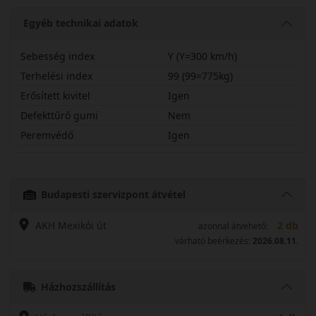
Egyéb technikai adatok
Sebesség index
Y (Y=300 km/h)
Terhelési index
99 (99=775kg)
Erősített kivitel
Igen
Defekttűrő gumi
Nem
Peremvédő
Igen
28530R20YPXS2X
Budapesti szervizpont átvétel
AKH Mexikói út
2 db
azonnal átvehető:
várható beérkezés:
2026.08.11.
Házhozszállítás