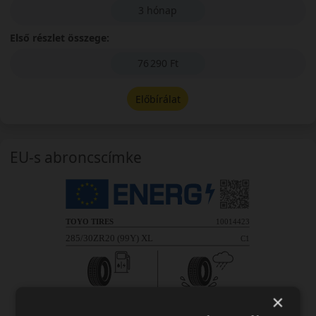
3 hónap
Első részlet összege:
76 290 Ft
Előbírálat
EU-s abroncscímke
×