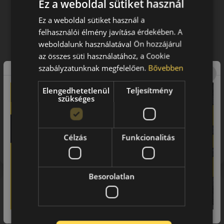
Ez a weboldal sütiket használ
Ez a weboldal sütiket használ a
felhasználói élmény javítása érdekében. A
weboldalunk használatával Ön hozzájárul
az összes süti használatához, a Cookie
szabályzatunknak megfelelően.
Bővebben
Elengedhetetlenül
Teljesítmény
szükséges
Figyelem a feltüntetett címke adatok tájékoztató
jellegűek. Előfordulhat, hogy még a korábbi EU-s címkével
Célzás
Funkcionalitás
ellátott abroncs kerül kiszállításra.
Besorolatlan
A márka
Toyo
A TOYO Tires a világ egyik vezető gumiabroncsgyártó
vállalata, a japán cég több mint 70 éve gyárt és fejleszt a