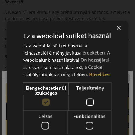
Bevezető
A Nexen N'Fera Primus egy prémium nyári abroncs, amelyet a
komfortos és biztonságos vezetéshez fejlesztettek.
×
Futófelület és tapadás
Ez a weboldal sütiket használ
Fejlett futófelületi mintázata kiváló tapadást biztosít nedves és
Ez a weboldal sütiket használ a
száraz útfelületen.
felhasználói élmény javítása érdekében. A
Biztonsági jellemzők
weboldalunk használatával Ön hozzájárul
az összes süti használatához, a Cookie
Precíz irányíthatóság és stabil fékezési teljesítmény.
szabályzatunknak megfelelően.
Bővebben
Komfort és zajszint
Elengedhetetlenül
Teljesítmény
Csendes futás és magas komfortszint.
szükséges
Felhasználási ajánlás
Személyautókhoz, nyári használatra.
Célzás
Funkcionalitás
Összegzés
Az N'Fera Primus ideális választás a prémium komforthoz.