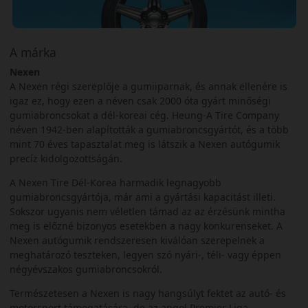
A márka
Nexen
A Nexen régi szereplője a gumiiparnak, és annak ellenére is
igaz ez, hogy ezen a néven csak 2000 óta gyárt minőségi
gumiabroncsokat a dél-koreai cég. Heung-A Tire Company
néven 1942-ben alapították a gumiabroncsgyártót, és a több
mint 70 éves tapasztalat meg is látszik a Nexen autógumik
precíz kidolgozottságán.
A Nexen Tire Dél-Korea harmadik legnagyobb
gumiabroncsgyártója, már ami a gyártási kapacitást illeti.
Sokszor ugyanis nem véletlen támad az az érzésünk mintha
meg is előzné bizonyos esetekben a nagy konkurenseket. A
Nexen autógumik rendszeresen kiválóan szerepelnek a
meghatározó teszteken, legyen szó nyári-, téli- vagy éppen
négyévszakos gumiabroncsokról.
Természetesen a Nexen is nagy hangsúlyt fektet az autó- és
motorsport támogatására, de az angol Premier Liga