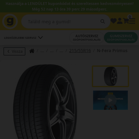
Használja a LENDÜLET kuponkódot és szereltessen kedvezményesen!
Még 52 nap 13 óra 39 perc 28 másodperc.
0
AUTÓSZERVIZ
GUMISZERVIZ
LEGKÖZELEBBI SZERVIZ
IDŐPONTFOGLALÁS
IDŐPONTFOGLALÁS
215/55R16
N-Fera Primus
Vissza