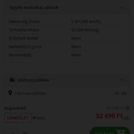
Egyéb technikai adatok
Sebesség index
V (V=240 km/h)
Terhelési index
93 (93=650kg)
Erősített kivitel
Nem
Defekttűrő gumi
Nem
Peremvédő
Nem
21555R16VNFPR
Házhozszállítás
Házhozszállítás
4+ db
33 790 Ft
Kuponkód:
32 490 Ft
LENDÜLET
/db
másol
db
KOSÁRBA