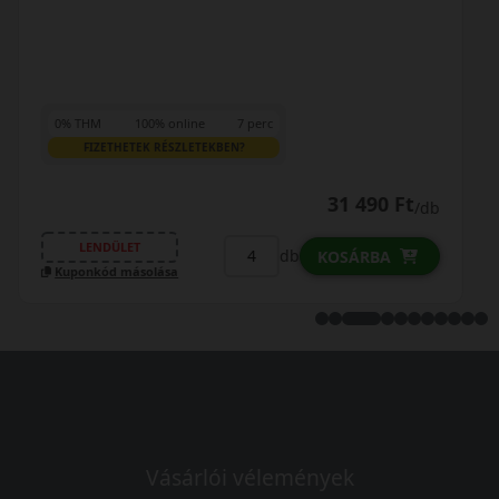
0% THM
100% online
7 perc
FIZETHETEK RÉSZLETEKBEN?
33 690 Ft
/db
LENDÜLET
db
KOSÁRBA
Kuponkód másolása
Vásárlói vélemények