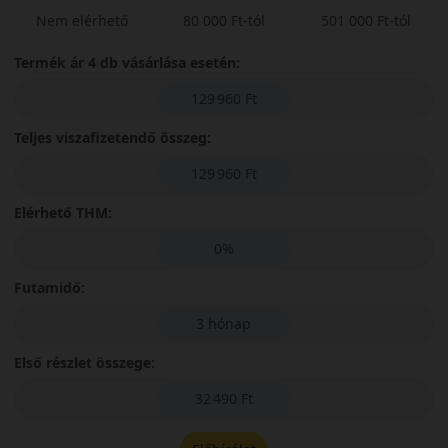
Nem elérhető
80 000 Ft-tól
501 000 Ft-tól
Termék ár 4 db vásárlása esetén:
129 960 Ft
Teljes viszafizetendő összeg:
129 960 Ft
Elérhető THM:
0%
Futamidő:
3 hónap
Első részlet összege:
32 490 Ft