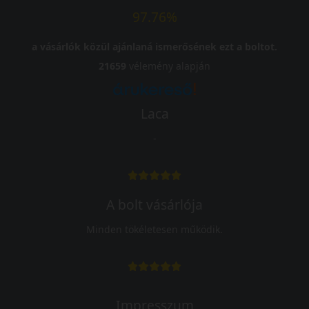
97.76%
a vásárlók közül ajánlaná ismerősének ezt a boltot.
21659
vélemény alapján
Laca
-
A bolt vásárlója
Minden tökéletesen működik.
Impresszum