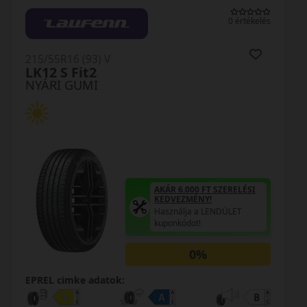
0 értékelés
215/55R16 (93) V
Bravuris 5HM
NYÁRI GUMI
AKÁR 6.000 FT SZERELÉSI
KEDVEZMÉNY!
Használja a LENDÜLET
kuponkódot!
0%
EPREL cimke adatok: