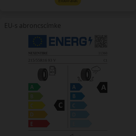
Előbírálat
EU-s abroncscímke