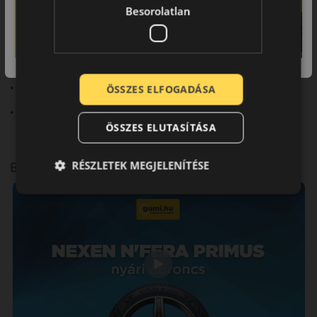
Besorolatlan
Fő előnyök röviden:
• Prémium komfort
• Stabil tapadás
• Precíz irányíthatóság
ÖSSZES ELFOGADÁSA
• Csendes futás
ÖSSZES ELUTASÍTÁSA
RÉSZLETEK MEGJELENÍTÉSE
Bemutató videó a mintáról