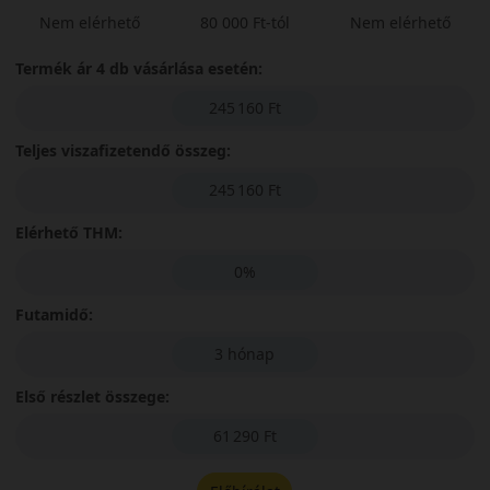
Nem elérhető
80 000 Ft-tól
Nem elérhető
Termék ár 4 db vásárlása esetén:
245 160 Ft
Teljes viszafizetendő összeg:
245 160 Ft
Elérhető THM:
0%
Futamidő:
3 hónap
Első részlet összege:
61 290 Ft