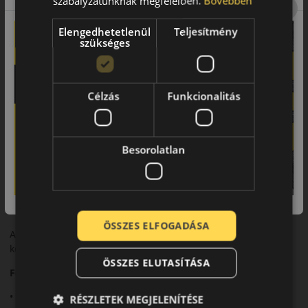
szabályzatunknak megfelelően.
Bővebben
Speciális futófelületi kialakítása kiváló tapadást és stabilitást
biztosít nagy sebességnél.
Elengedhetetlenül
Teljesítmény
szükséges
Biztonsági jellemzők
Precíz irányíthatóság és kiváló fékezési teljesítmény.
Célzás
Funkcionalitás
Komfort és zajszint
Magas komfortszint és csendes működés a luxus kategória
elvárásainak megfelelően.
Besorolatlan
Felhasználási ajánlás
Luxus- és prémium kategóriás személyautókhoz.
Összegzés
ÖSSZES ELFOGADÁSA
A P Zero Luxury PZ4 a sportos teljesítményt és a prémium
komfortot ötvözi.
ÖSSZES ELUTASÍTÁSA
Fő előnyök röviden:
• Prémium komfort
RÉSZLETEK MEGJELENÍTÉSE