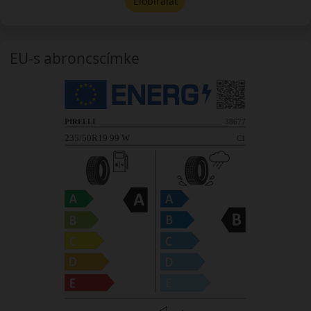
Előbírálat
EU-s abroncscímke