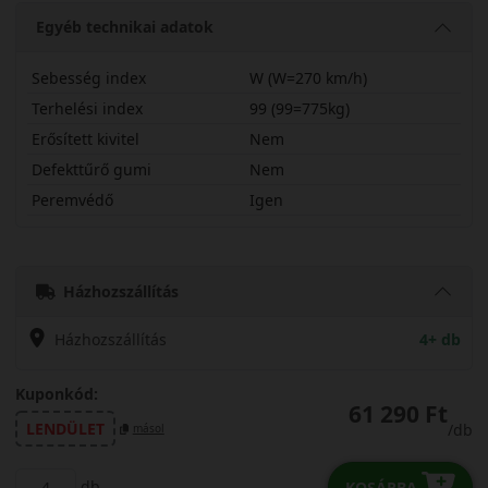
Egyéb technikai adatok
Sebesség index
W (W=270 km/h)
Terhelési index
99 (99=775kg)
Erősített kivitel
Nem
Defekttűrő gumi
Nem
Peremvédő
Igen
23550R19WPZLX
Házhozszállítás
Házhozszállítás
4+ db
Kuponkód:
61 290 Ft
LENDÜLET
/db
másol
db
KOSÁRBA