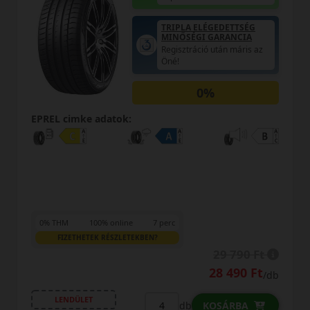
TRIPLA ELÉGEDETTSÉG
MINŐSÉGI GARANCIA
Regisztráció után máris az
Öné!
0%
EPREL cimke adatok:
0% THM
100% online
7 perc
FIZETHETEK RÉSZLETEKBEN?
29 790 Ft
28 490 Ft
/db
LENDÜLET
db
KOSÁRBA