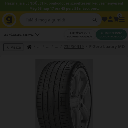
Használja a LENDÜLET kuponkódot és szereltessen kedvezményesen!
Még 53 nap 17 óra 45 perc 50 másodperc.
0
AUTÓSZERVIZ
GUMISZERVIZ
LEGKÖZELEBBI SZERVIZ
IDŐPONTFOGLALÁS
IDŐPONTFOGLALÁS
235/50R19
P-Zero Luxury MO
Vissza