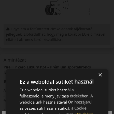
Figyelem a feltüntetett címke adatok tájékoztató
jellegűek. Előfordulhat, hogy még a korábbi EU-s címkével
ellátott abroncs kerül kiszállításra.
A mintázat
Pirelli P Zero Luxury PZ4 – Prémium sportabroncs
luxusautókhoz
×
Ez a weboldal sütiket használ
Bevezető
Ez a weboldal sütiket használ a
A Pirelli P Zero Luxury PZ4 egy prémium nyári sportabroncs,
amelyet luxus- és nagy teljesítményű járművekhez
felhasználói élmény javítása érdekében. A
fejlesztettek.
weboldalunk használatával Ön hozzájárul
az összes süti használatához, a Cookie
Futófelület és tapadás