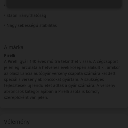
• Sportos tapadás
• Stabil irányíthatóság
• Nagy sebességű stabilitás
A márka
Pirelli
A Pirelli gyár 140 éves múltra tekinthet vissza. A cégcsoport
jelenlegi arculata a hetvenes évek közepén alakult ki, amikor
az olasz Lancia autógyár verseny csapata számára kezdett
speciális verseny abroncsokat gyártani. A szükséges
fejlesztések új lendületet adtak a gyár számára. A verseny
abroncsok kategóriájában a Pirelli azóta is komoly
szereplőként van jelen.
Vélemény