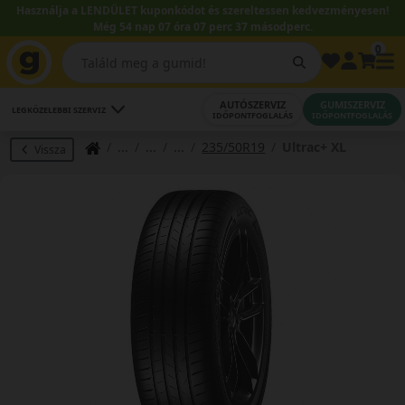
Használja a LENDÜLET kuponkódot és szereltessen kedvezményesen!
Még 54 nap 07 óra 07 perc 36 másodperc.
0
AUTÓSZERVIZ
GUMISZERVIZ
LEGKÖZELEBBI SZERVIZ
IDŐPONTFOGLALÁS
IDŐPONTFOGLALÁS
235/50R19
Ultrac+ XL
Vissza