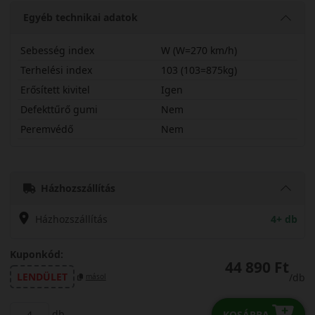
Egyéb technikai adatok
Sebesség index
W (W=270 km/h)
Terhelési index
103 (103=875kg)
Erősített kivitel
Igen
Defekttűrő gumi
Nem
Peremvédő
Nem
23550R19WULPLX
Házhozszállítás
Házhozszállítás
4+ db
Kuponkód:
44 890 Ft
LENDÜLET
/db
másol
db
KOSÁRBA