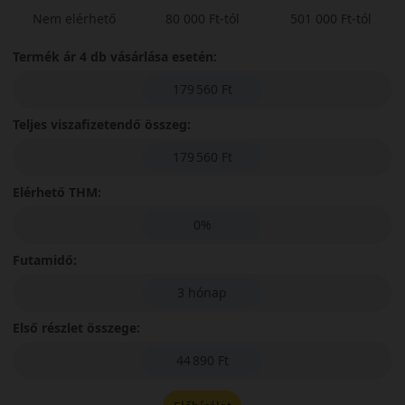
Nem elérhető
80 000 Ft-tól
501 000 Ft-tól
Termék ár 4 db vásárlása esetén:
179 560 Ft
Teljes viszafizetendő összeg:
179 560 Ft
Elérhető THM:
0%
Futamidő:
3 hónap
Első részlet összege:
44 890 Ft