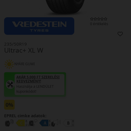
0 értékelés
235/50R19
Ultrac+ XL W
NYÁRI GUMI
AKÁR 5.000 FT SZERELÉSI
KEDVEZMÉNY!
Használja a LENDÜLET
kuponkódot!
0%
EPREL cimke adatok: