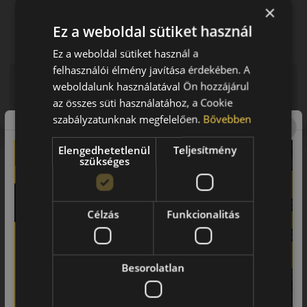
×
Ez a weboldal sütiket használ
Ez a weboldal sütiket használ a
felhasználói élmény javítása érdekében. A
Figyelem a feltüntetett címke adatok tájékoztató
weboldalunk használatával Ön hozzájárul
jellegűek. Előfordulhat, hogy még a korábbi EU-s címkével
az összes süti használatához, a Cookie
ellátott abroncs kerül kiszállításra.
szabályzatunknak megfelelően.
Bővebben
Elengedhetetlenül
Teljesítmény
A márka
szükséges
Vredestein
Vredestein a legrégebbi gumiabroncs gyártók közt foglal helyet a
több, mint 100 évre visszanyúló tapasztalatával. A 20. század eleje
Célzás
Funkcionalitás
óta foglakozik gumigyártással. Az innováció folyamatos lételeme a
cégnek, amivel elérte, hogy mára az első osztályú gumiabroncsok
vezető európai gyártói közé soroljak.
Besorolatlan
Termékportfóliója lenyűgözően széles. Köztük megtalálhatóak
egészen a kerékpárabroncsoktól kezdve a prémium személygépjármű-