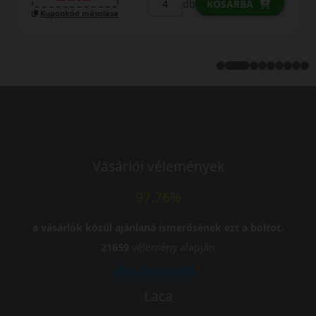
db
KOSÁRBA
Kuponkód másolása
Vásárlói vélemények
97.76%
a vásárlók közül ajánlaná ismerősének ezt a boltot.
21659
vélemény alapján
Laca