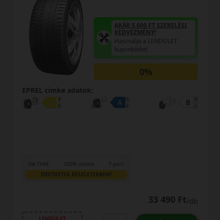
AKÁR 5.000 FT SZERELÉSI
KEDVEZMÉNY!
Használja a LENDÜLET
kuponkódot!
0%
EPREL cimke adatok:
0% THM
100% online
7 perc
FIZETHETEK RÉSZLETEKBEN?
33 490 Ft
/db
LENDÜLET