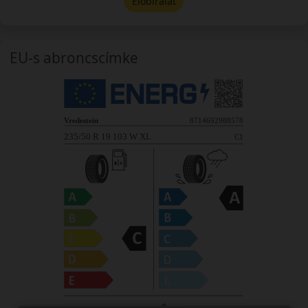
Előbírálat
EU-s abroncscímke