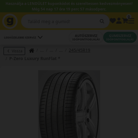
Használja a LENDÜLET kuponkódot és szereltessen kedvezményesen!
Még 54 nap 17 óra 19 perc 56 másodperc.
0
AUTÓSZERVIZ
GUMISZERVIZ
LEGKÖZELEBBI SZERVIZ
IDŐPONTFOGLALÁS
IDŐPONTFOGLALÁS
245/45R19
Vissza
P-Zero Luxury RunFlat *