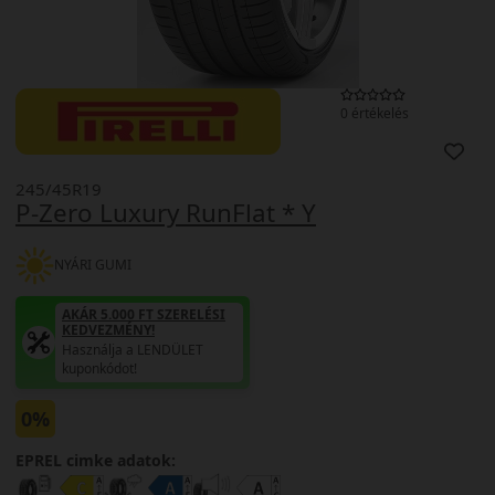
0 értékelés
245/45R19
P-Zero Luxury RunFlat * Y
NYÁRI GUMI
AKÁR 5.000 FT SZERELÉSI
KEDVEZMÉNY!
Használja a LENDÜLET
kuponkódot!
0%
EPREL cimke adatok: