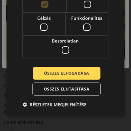
Futófelület és tapadás
Speciális futófelületi kialakítása kiváló tapadást és stabilitást
biztosít nagy sebességnél.
Célzás
Funkcionalitás
Biztonsági jellemzők
Precíz irányíthatóság és kiváló fékezési teljesítmény.
Besorolatlan
Komfort és zajszint
Magas komfortszint és csendes működés a luxus kategória
elvárásainak megfelelően.
ÖSSZES ELFOGADÁSA
Felhasználási ajánlás
Luxus- és prémium kategóriás személyautókhoz.
ÖSSZES ELUTASÍTÁSA
Összegzés
RÉSZLETEK MEGJELENÍTÉSE
A P Zero Luxury PZ4 a sportos teljesítményt és a prémium
komfortot ötvözi.
Fő előnyök röviden: