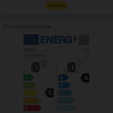
Előbírálat
EU-s abroncscímke