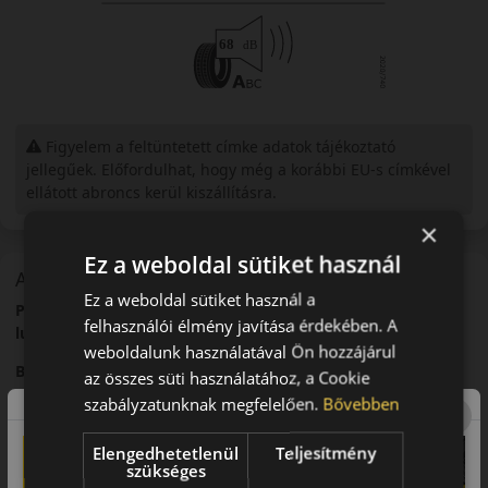
Figyelem a feltüntetett címke adatok tájékoztató
jellegűek. Előfordulhat, hogy még a korábbi EU-s címkével
ellátott abroncs kerül kiszállításra.
×
Ez a weboldal sütiket használ
A mintázat
Ez a weboldal sütiket használ a
Pirelli P Zero Luxury PZ4 – Prémium sportabroncs
felhasználói élmény javítása érdekében. A
luxusautókhoz
weboldalunk használatával Ön hozzájárul
Bevezető
az összes süti használatához, a Cookie
szabályzatunknak megfelelően.
Bővebben
A Pirelli P Zero Luxury PZ4 egy prémium nyári sportabroncs,
amelyet luxus- és nagy teljesítményű járművekhez
Elengedhetetlenül
Teljesítmény
fejlesztettek.
szükséges