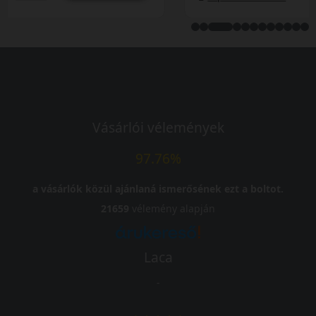
Vásárlói vélemények
97.76%
a vásárlók közül ajánlaná ismerősének ezt a boltot.
21659
vélemény alapján
Laca
-