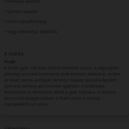
• Prémium komfort
• Sportos tapadás
• Stabil irányíthatóság
• Nagy sebességű stabilitás
A márka
Pirelli
A Pirelli gyár 140 éves múltra tekinthet vissza. A cégcsoport
jelenlegi arculata a hetvenes évek közepén alakult ki, amikor
az olasz Lancia autógyár verseny csapata számára kezdett
speciális verseny abroncsokat gyártani. A szükséges
fejlesztések új lendületet adtak a gyár számára. A verseny
abroncsok kategóriájában a Pirelli azóta is komoly
szereplőként van jelen.
Vélemény