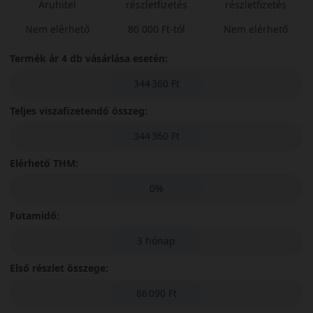
Áruhitel
részletfizetés
részletfizetés
Nem elérhető
80 000 Ft-tól
Nem elérhető
Termék ár 4 db vásárlása esetén:
344 360 Ft
Teljes viszafizetendő összeg:
344 360 Ft
Elérhető THM:
0%
Futamidő:
3 hónap
Első részlet összege:
86 090 Ft