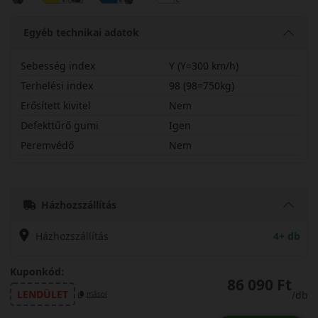
Egyéb technikai adatok
Sebesség index
Y (Y=300 km/h)
Terhelési index
98 (98=750kg)
Erősített kivitel
Nem
Defekttűrő gumi
Igen
Peremvédő
Nem
24545R19YPZL
Házhozszállítás
Házhozszállítás
4+ db
Kuponkód:
86 090 Ft
LENDÜLET
/db
másol