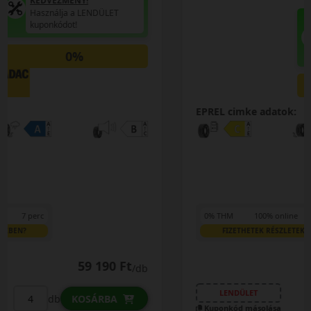
AKÁR 5.000 FT SZERELÉSI
KEDVEZMÉNY!
Használja a LENDÜLET
kuponkódot!
0%
EPREL cimke adatok:
0% THM
100% online
7 perc
FIZETHETEK RÉSZLETEKBEN?
33 790 Ft
/db
LENDÜLET
db
KOSÁRBA
Kuponkód másolása