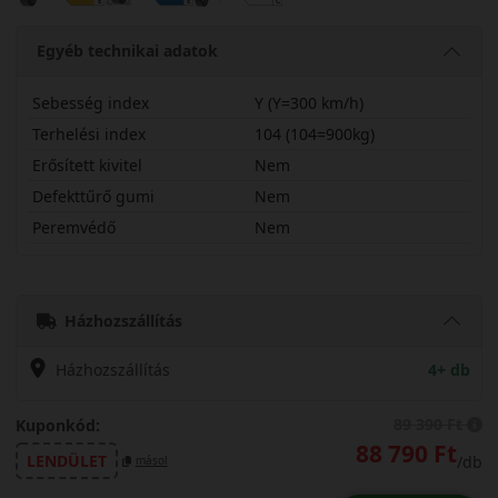
Egyéb technikai adatok
Sebesség index
Y (Y=300 km/h)
Terhelési index
104 (104=900kg)
Erősített kivitel
Nem
Defekttűrő gumi
Nem
Peremvédő
Nem
26545R20YSCVM
Házhozszállítás
Házhozszállítás
4+ db
89 390 Ft
Kuponkód:
88 790 Ft
LENDÜLET
/db
másol