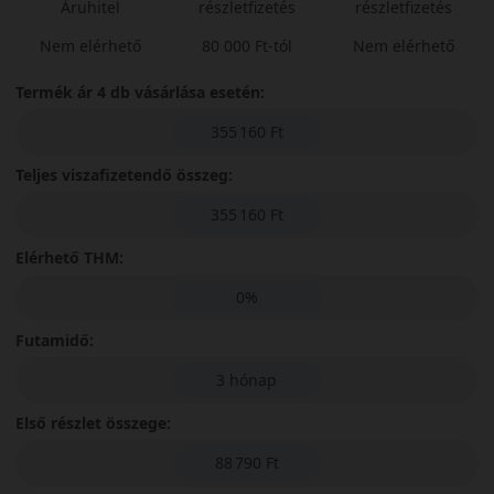
Áruhitel
részletfizetés
részletfizetés
Nem elérhető
80 000 Ft-tól
Nem elérhető
Termék ár 4 db vásárlása esetén:
355 160 Ft
Teljes viszafizetendő összeg:
355 160 Ft
Elérhető THM:
0%
Futamidő:
3 hónap
Első részlet összege:
88 790 Ft