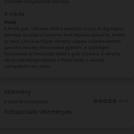
crossover-tulajdonosok számára.
A márka
Pirelli
A Pirelli gyár 140 éves múltra tekinthet vissza. A cégcsoport
jelenlegi arculata a hetvenes évek közepén alakult ki, amikor
az olasz Lancia autógyár verseny csapata számára kezdett
speciális verseny abroncsokat gyártani. A szükséges
fejlesztések új lendületet adtak a gyár számára. A verseny
abroncsok kategóriájában a Pirelli azóta is komoly
szereplőként van jelen.
Vélemény
0 / 5
0 vásárlói hozzászólás
Felhasználói vélemények