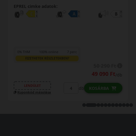
EPREL cimke adatok:
7 perc
0% THM
100% online
7 p
N?
FIZETHETEK RÉSZLETEKBEN?
50 290 Ft
49 090 Ft
/db
LENDÜLET
db
KOSÁRBA
Kuponkód másolása