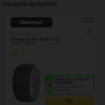
Hasonló termékek
0 értékelés
265/45R20 (108) Y
t XL
PS71SUV Ecsta XL
NYÁRI GUMI
AKÁR 5.000 FT SZERELÉSI
A
KEDVEZMÉNY!
Használja a LENDÜLET
H
kuponkódot!
k
0%