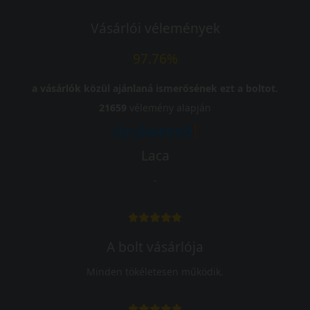
Vásárlói vélemények
97.76%
a vásárlók közül ajánlaná ismerősének ezt a boltot.
21659
vélemény alapján
Laca
-
A bolt vásárlója
Minden tökéletesen működik.