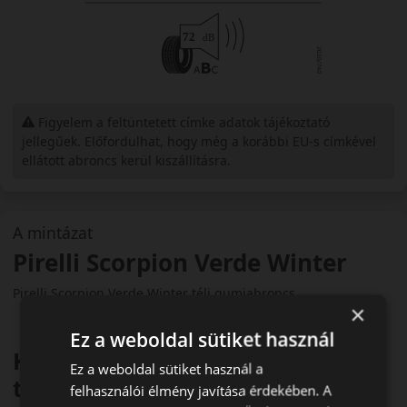
Figyelem a feltüntetett címke adatok tájékoztató
jellegűek. Előfordulhat, hogy még a korábbi EU-s címkével
ellátott abroncs kerül kiszállításra.
A mintázat
Pirelli Scorpion Verde Winter
Pirelli Scorpion Verde Winter téli gumiabroncs
×
Ez a weboldal sütiket használ
Környezetbarát SUV biztonság
Ez a weboldal sütiket használ a
télen
felhasználói élmény javítása érdekében. A