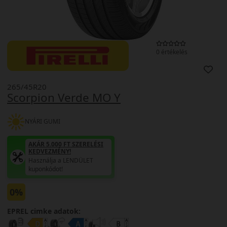
0 értékelés
265/45R20
Scorpion Verde MO Y
NYÁRI GUMI
AKÁR 5.000 FT SZERELÉSI
KEDVEZMÉNY!
Használja a LENDÜLET
kuponkódot!
0%
EPREL cimke adatok: