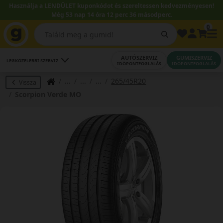
Használja a LENDÜLET kuponkódot és szereltessen kedvezményesen!
Még 53 nap 14 óra 12 perc 35 másodperc.
0
AUTÓSZERVIZ
GUMISZERVIZ
LEGKÖZELEBBI SZERVIZ
IDŐPONTFOGLALÁS
IDŐPONTFOGLALÁS
265/45R20
Vissza
Scorpion Verde MO