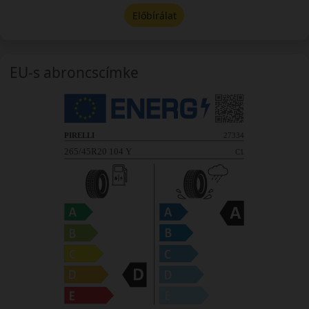
Előbírálat
EU-s abroncscímke