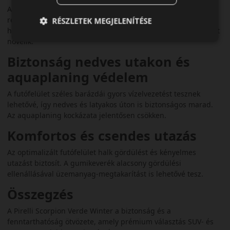
A Scorpion Verde Winter irányított futófelület-mintázattal
rendelkezik, amely sűrű lamellázattal biztosítja a tapadást
RÉSZLETEK MEGJELENÍTÉSE
havas és jeges utakon. A széles vállblokkok a kanyarstabilitást
növelik.
Biztonság nedves utakon és
aquaplaning védelem
A futófelület széles barázdái gyors vízelvezetést tesznek
lehetővé, így nedves és latyakos úton is biztonságos marad.
Az aquaplaning kockázata jelentősen csökken.
Komfortos és csendes utazás
Az optimalizált futófelület halk gördülést és kényelmes
utazást biztosít. A gumikeverék alacsony gördülési
ellenállásával üzemanyag-megtakarítást is lehetővé tesz.
Összegzés
A Pirelli Scorpion Verde Winter a biztonság és a
fenntarthatóság ötvözete, amely prémium választás SUV- és