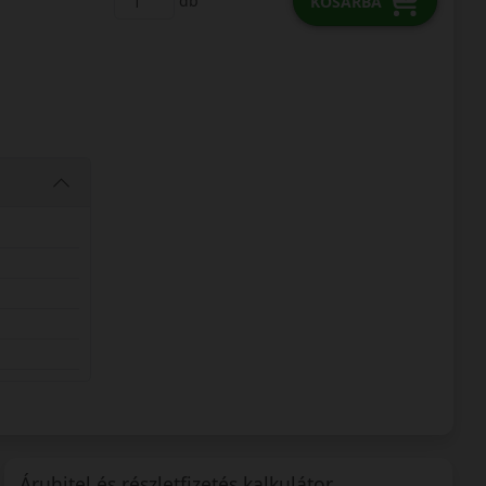
db
KOSÁRBA
Áruhitel és részletfizetés kalkulátor