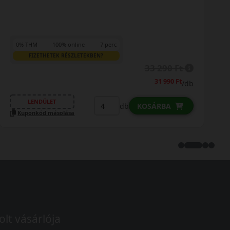
0% THM
100% online
7 perc
FIZETHETEK RÉSZLETEKBEN?
33 290 Ft
31 990 Ft
/db
LENDÜLET
db
KOSÁRBA
Kuponkód másolása
olt vásárlója