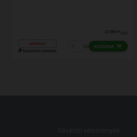
22 590 Ft
/db
LENDÜLET
db
KOSÁRBA
Kuponkód másolása
Vásárlói vélemények