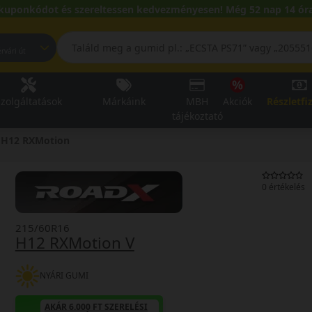
kuponkódot és szereltessen kedvezményesen! Még 52 nap 14 óra
pest, Fehérvári út
zolgáltatások
Márkáink
MBH
Akciók
Részletfi
tájékoztató
H12 RXMotion
0 értékelés
215/60R16
H12 RXMotion V
NYÁRI GUMI
AKÁR 6.000 FT SZERELÉSI