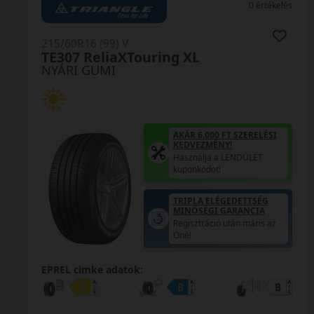
0 értékelés
215/60R16 (99) V
TE307 ReliaXTouring XL
NYÁRI GUMI
AKÁR 6.000 FT SZERELÉSI
KEDVEZMÉNY!
Használja a LENDÜLET
kuponkódot!
TRIPLA ELÉGEDETTSÉG
MINŐSÉGI GARANCIA
Regisztráció után máris az
Öné!
EPREL cimke adatok: