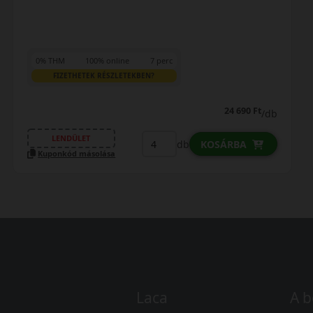
0% THM
100% online
7 perc
FIZETHETEK RÉSZLETEKBEN?
24 690 Ft
/db
LENDÜLET
db
KOSÁRBA
Kuponkód másolása
Laca
A b