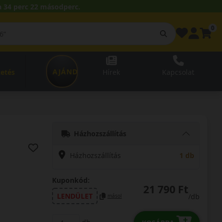
 34 perc 21 másodperc.
0
AJÁNDÉKUTALVÁNY
zetés
Hírek
Kapcsolat
Házhozszállítás
Házhozszállítás
1 db
Kuponkód:
21 790 Ft
LENDÜLET
/db
másol