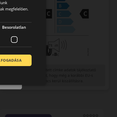
lunk
nak megfelelően.
Besorolatlan
ELFOGADÁSA
Figyelem a feltüntetett címke adatok tájékoztató
jellegűek. Előfordulhat, hogy még a korábbi EU-s
címkével ellátott abroncs kerül kiszállításra.