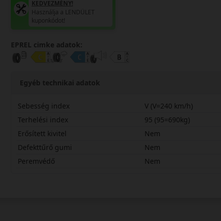
KEDVEZMÉNY!
Használja a LENDÜLET
kuponkódot!
EPREL cimke adatok:
Egyéb technikai adatok
Sebesség index
V (V=240 km/h)
Terhelési index
95 (95=690kg)
Erősített kivitel
Nem
Defekttűrő gumi
Nem
Peremvédő
Nem
21560R16VH12