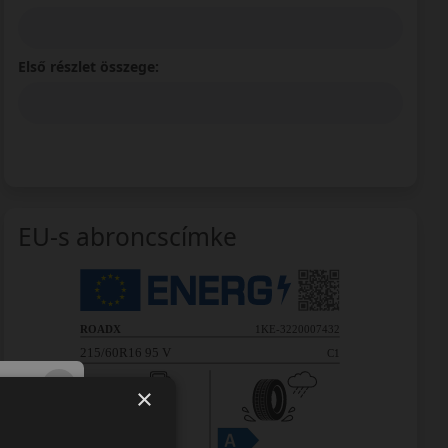
Első részlet összege:
EU-s abroncscímke
×