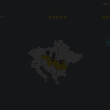
-
Mind
ot.