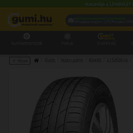
Használja a LENDÜLET 
Hol szeretné átvenni a termékeit?
Helyadatai alapján:
1119 Buda
Gumiabroncsok
Felnik
Szervizek
S
Gumi
Nyári gumi
RoadX
215/60R16
Vissza