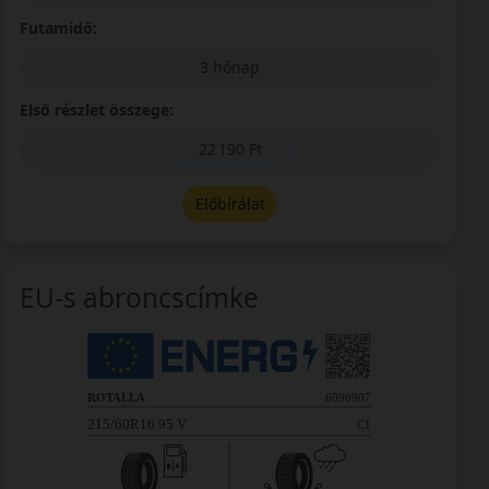
Futamidő:
3 hónap
Első részlet összege:
22 190 Ft
Előbírálat
EU-s abroncscímke