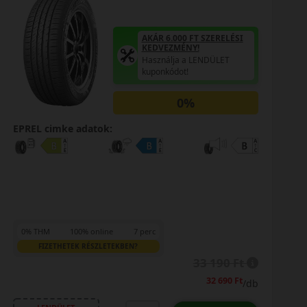
AKÁR 6.000 FT SZERELÉSI
KEDVEZMÉNY!
Használja a LENDÜLET
kuponkódot!
0%
EPREL cimke adatok:
0% THM
100% online
7 perc
FIZETHETEK RÉSZLETEKBEN?
33 890 Ft
33 390 Ft
/db