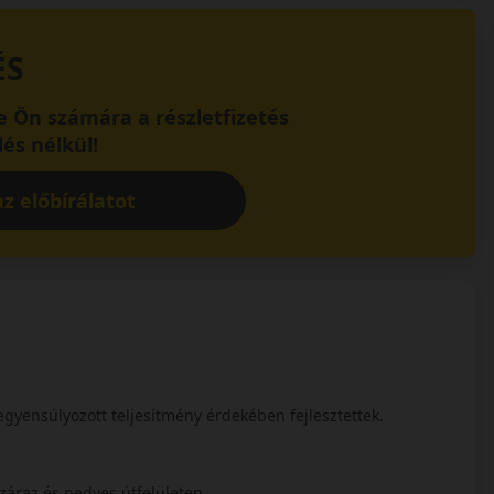
ÉS
 Ön számára a részletfizetés
és nélkül!
z előbírálatot
egyensúlyozott teljesítmény érdekében fejlesztettek.
 száraz és nedves útfelületen.