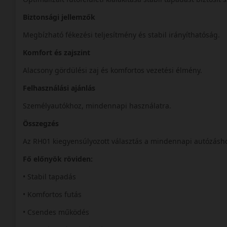
Biztonsági jellemzők
Megbízható fékezési teljesítmény és stabil irányíthatóság.
Komfort és zajszint
Alacsony gördülési zaj és komfortos vezetési élmény.
Felhasználási ajánlás
Személyautókhoz, mindennapi használatra.
Összegzés
Az RH01 kiegyensúlyozott választás a mindennapi autózásh
Fő előnyök röviden:
• Stabil tapadás
• Komfortos futás
• Csendes működés