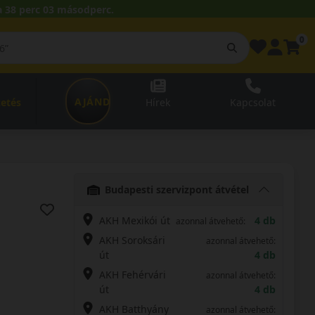
 38 perc 02 másodperc.
0
AJÁNDÉKUTALVÁNY
zetés
Hírek
Kapcsolat
Budapesti szervizpont átvétel
AKH Mexikói út
4 db
azonnal átvehető:
AKH Soroksári
azonnal átvehető:
út
4 db
AKH Fehérvári
azonnal átvehető:
út
4 db
AKH Batthyány
azonnal átvehető: