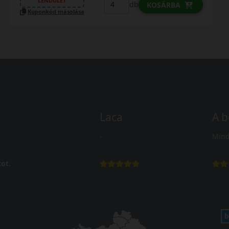
LENDÜLET
db
KOSÁRBA
Kuponkód másolása
Laca
A b
-
Mind
ot.