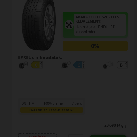
SI
AKÁR 6.000 FT SZERELÉSI
KEDVEZMÉNY!
Használja a LENDÜLET
kuponkódot!
0%
EPREL cimke adatok:
0% THM
100% online
7 perc
FIZETHETEK RÉSZLETEKBEN?
33 190 Ft
Ft
32 690 Ft
/db
/