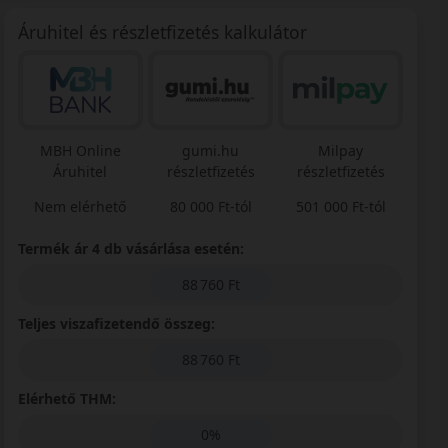
Áruhitel és részletfizetés kalkulátor
MBH Online
gumi.hu
Milpay
Áruhitel
részletfizetés
részletfizetés
Nem elérhető
80 000 Ft-tól
501 000 Ft-tól
Termék ár 4 db vásárlása esetén:
88 760 Ft
Teljes viszafizetendő összeg:
88 760 Ft
Elérhető THM:
0%