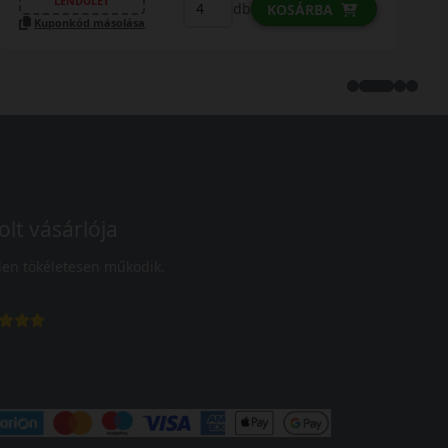
LENDÜLET
db
KOSÁRBA
Kuponkód másolása
olt vásárlója
en tökéletesen működik.