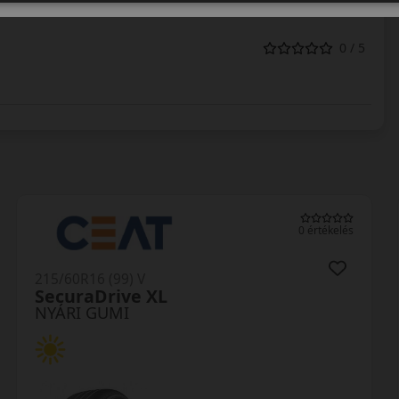
0 / 5
lés
0 értékelés
215/60R16 (99) V
LK12 S Fit2 XL
NYÁRI GUMI