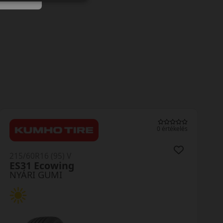
0 értékelés
215/60R16 (99) V
ES31 XL
NYÁRI GUMI