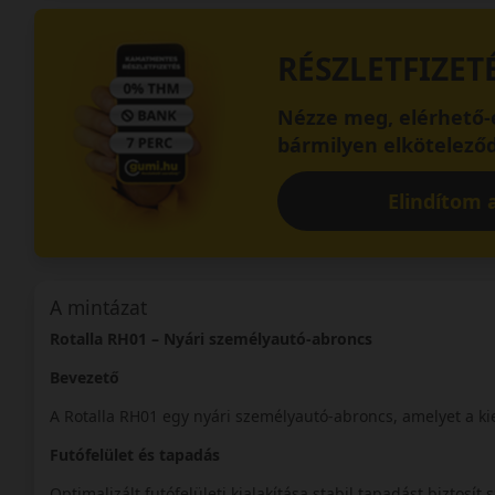
RÉSZLETFIZET
Nézze meg, elérhető-e
bármilyen elköteleződ
Elindítom a
A mintázat
Rotalla RH01 – Nyári személyautó-abroncs
Bevezető
A Rotalla RH01 egy nyári személyautó-abroncs, amelyet a ki
Futófelület és tapadás
Optimalizált futófelületi kialakítása stabil tapadást biztosít