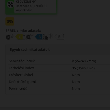
KEDVEZMÉNY!
Használja a LENDÜLET
kuponkódot!
0%
EPREL cimke adatok:
Egyéb technikai adatok
Sebesség index
V (V=240 km/h)
Terhelési index
95 (95=690kg)
Erősített kivitel
Nem
Defekttűrő gumi
Nem
Peremvédő
Nem
21560R16VRH01