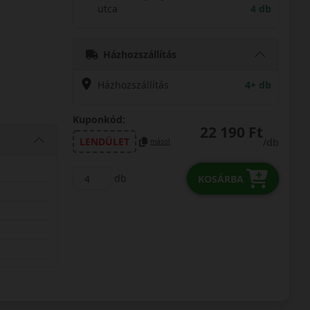
utca
4 db
Házhozszállítás
Házhozszállítás
4+ db
Kuponkód:
22 190 Ft
LENDÜLET
/db
másol
db
KOSÁRBA