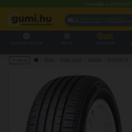
Használja a LENDÜLET 
Hol szeretné átvenni a termékeit?
Helyadatai alapján:
1119 Buda
Gumiabroncsok
Felnik
Szervizek
S
Gumi
Nyári gumi
Rotalla
215/60R16
Vissza