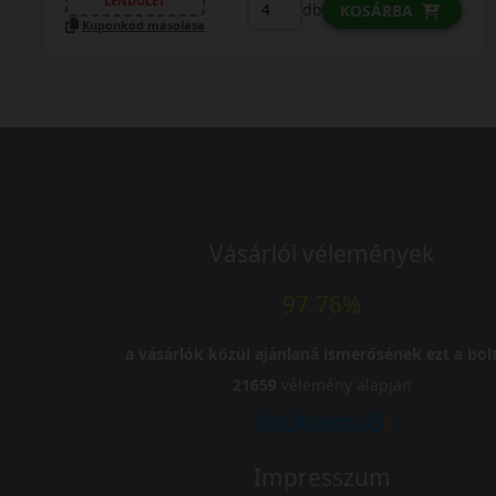
LENDÜLET
db
KOSÁRBA
Kuponkód másolása
Vásárlói vélemények
97.76%
a vásárlók közül ajánlaná ismerősének ezt a bolt
21659
vélemény alapján
Impresszum