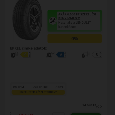
AKÁR 6.000 FT SZERELÉSI
KEDVEZMÉNY!
Használja a LENDÜLET
kuponkódot!
0%
EPREL cimke adatok:
0% THM
100% online
7 perc
FIZETHETEK RÉSZLETEKBEN?
33 290 Ft
db
/db