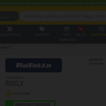
kuponkódot és szereltessen kedvezményesen! Még 54 nap 20 óra
pest, Fehérvári út
zolgáltatások
Márkáink
MBH
Akciók
Részletfi
tájékoztató
RH01
0 értékelés
215/60R16
RH01 V
NYÁRI GUMI
AKÁR 6.000 FT SZERELÉSI