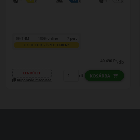
0% THM
100% online
7 perc
FIZETHETEK RÉSZLETEKBEN?
53 590 Ft
48 690 Ft
/db
LENDÜLET
db
KOSÁRBA
Kuponkód másolása