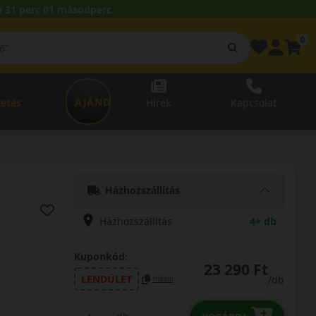
 31 perc 00 másodperc.
0
AJÁNDÉKUTALVÁNY
zetés
Hírek
Kapcsolat
Házhozszállítás
Házhozszállítás
4+ db
Kuponkód:
23 290 Ft
LENDÜLET
/db
másol