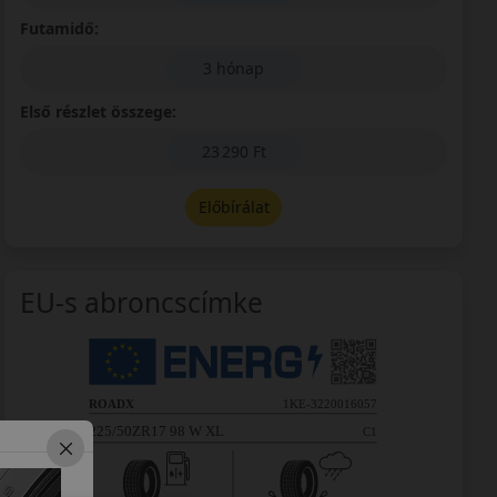
Futamidő:
3 hónap
Első részlet összege:
23 290 Ft
Előbírálat
EU-s abroncscímke