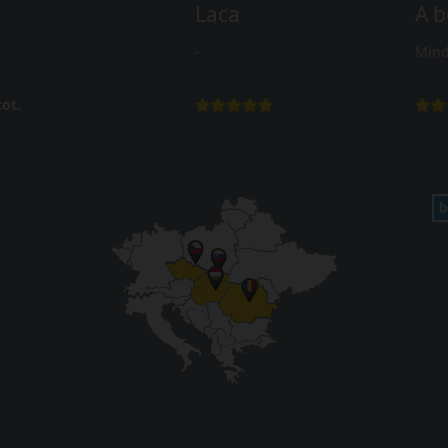
Laca
A b
-
Mind
ot.