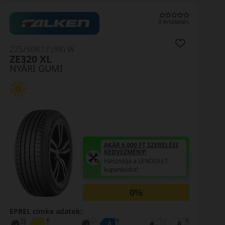
0 értékelés
225/50R17 (98) W
Efficientgrip Performance 2
NYÁRI GUMI
AKÁR 6.000 FT SZERELÉSI
KEDVEZMÉNY!
Használja a LENDÜLET
kuponkódot!
0%
EPREL cimke adatok: