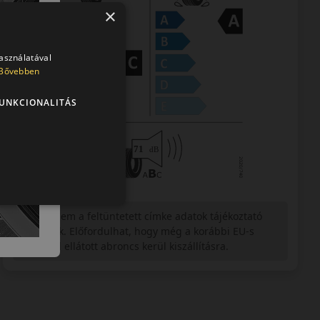
×
használatával
Bővebben
UNKCIONALITÁS
Figyelem a feltüntetett címke adatok tájékoztató
jellegűek. Előfordulhat, hogy még a korábbi EU-s
címkével ellátott abroncs kerül kiszállításra.