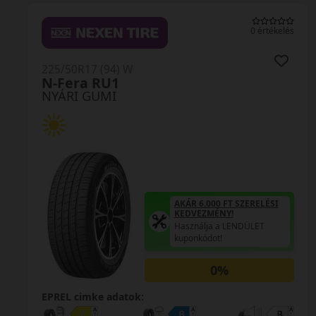
0 értékelés
225/50R17 (94) W
K117B Ventus S1 Evo2 MO HRS
NYÁRI GUMI
AKÁR 6.000 FT SZERELÉSI
KEDVEZMÉNY!
Használja a LENDÜLET
kuponkódot!
0%
EPREL cimke adatok: