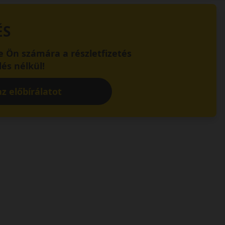
ÉS
 Ön számára a részletfizetés
és nélkül!
z előbírálatot