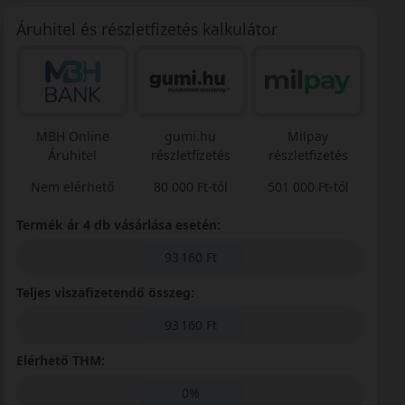
Áruhitel és részletfizetés kalkulátor
MBH Online
gumi.hu
Milpay
Áruhitel
részletfizetés
részletfizetés
Nem elérhető
80 000 Ft-tól
501 000 Ft-tól
Termék ár 4 db vásárlása esetén:
93 160 Ft
Teljes viszafizetendő összeg:
93 160 Ft
Elérhető THM:
0%