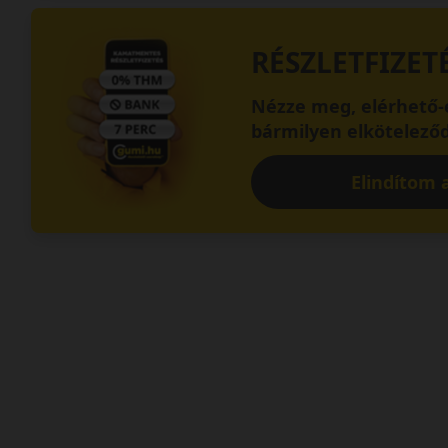
RÉSZLETFIZET
Nézze meg, elérhető-e
bármilyen elköteleződ
Elindítom a