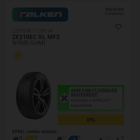
0 értékelés
225/50R17 (94) W
SportContact 5 FR AO
NYÁRI GUMI
AKÁR 6.000 FT SZERELÉSI
KEDVEZMÉNY!
Használja a LENDÜLET
kuponkódot!
0%
EPREL cimke adatok: