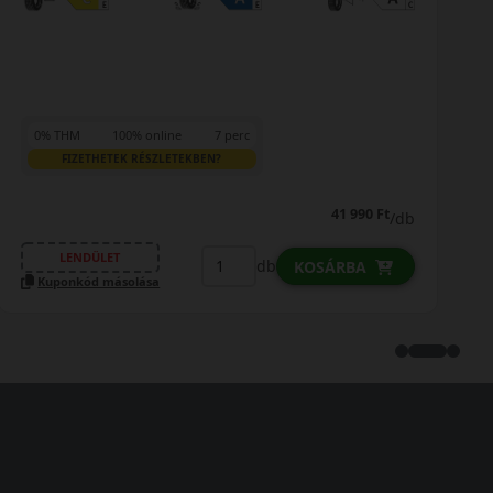
0% THM
100% online
7 perc
FIZETHETEK RÉSZLETEKBEN?
49 590 Ft
/db
LENDÜLET
db
KOSÁRBA
Kuponkód másolása