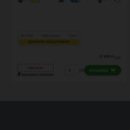
0% THM
100% online
7 perc
FIZETHETEK RÉSZLETEKBEN?
46 690 Ft
/db
LENDÜLET
db
KOSÁRBA
Kuponkód másolása