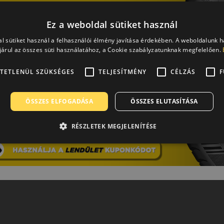
Ez a weboldal sütiket használ
l sütiket használ a felhasználói élmény javítása érdekében. A weboldalunk 
árul az összes süti használatához, a Cookie szabályzatunknak megfelelően.
TETLENÜL SZÜKSÉGES
TELJESÍTMÉNY
CÉLZÁS
F
ÖSSZES ELFOGADÁSA
ÖSSZES ELUTASÍTÁSA
RÉSZLETEK MEGJELENÍTÉSE