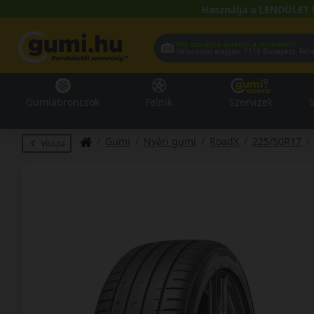
Használja a LENDÜLET 
Hol szeretné átvenni a termékeit?
Helyadatai alapján:
1119 Buda
Gumiabroncsok
Felnik
Szervizek
S
Gumi
Nyári gumi
RoadX
225/50R17
Vissza