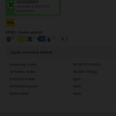
KEDVEZMÉNY!
Használja a LENDÜLET
kuponkódot!
0%
EPREL cimke adatok:
Egyéb technikai adatok
Sebesség index
W (W=270 km/h)
Terhelési index
98 (98=750kg)
Erősített kivitel
Igen
Defekttűrő gumi
Nem
Peremvédő
Nem
22550R17WDU71X