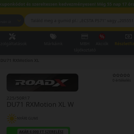
kuponkódot és szereltessen kedvezményesen! Még 55 nap 17 óra
pest, Fehérvári út
zolgáltatások
Márkáink
MBH
Akciók
Részletfi
tájékoztató
DU71 RXMotion XL
0 értékelés
225/50R17
DU71 RXMotion XL W
NYÁRI GUMI
AKÁR 6.000 FT SZERELÉSI