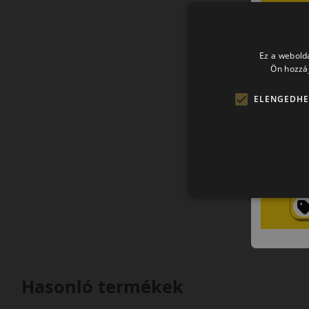
Ez a webolda
Ön hozzáj
ELENGEDHE
Hasonló termékek