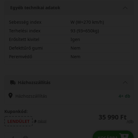
Egyéb technikai adatok
Sebesség index
W (W=270 km/h)
Terhelési index
93 (93=650kg)
Erősített kivitel
Igen
Defekttűrő gumi
Nem
Peremvédő
Nem
20550R17WPXTR1X
Házhozszállítás
Házhozszállítás
4+ db
Kuponkód:
35 990 Ft
LENDÜLET
/db
másol
db
KOSÁRBA