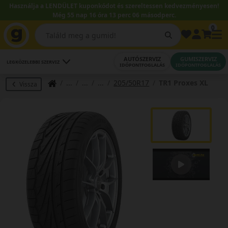
Használja a LENDÜLET kuponkódot és szereltessen kedvezményesen!
Még 55 nap 16 óra 13 perc 05 másodperc.
0
AUTÓSZERVIZ
GUMISZERVIZ
LEGKÖZELEBBI SZERVIZ
IDŐPONTFOGLALÁS
IDŐPONTFOGLALÁS
205/50R17
TR1 Proxes XL
Vissza