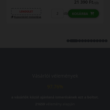
21 390 Ft
/db
LENDÜLET
db
KOSÁRBA
Kuponkód másolása
Vásárlói vélemények
97.76%
a vásárlók közül ajánlaná ismerősének ezt a boltot.
21659
vélemény alapján