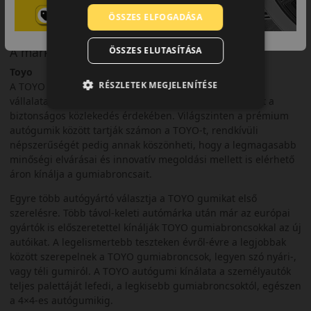
ÖSSZES ELFOGADÁSA
A márka
ÖSSZES ELUTASÍTÁSA
Toyo
RÉSZLETEK MEGJELENÍTÉSE
A TOYO Tires a világ egyik vezető gumiabroncsgyártó
vállalata, a japán cég több mint 70 éve gyárt és fejleszt a
biztonságos közlekedés érdekében. Világszinten a prémium
autógumik között tartják számon a TOYO-t, rendkívüli
népszerűségét pedig annak köszönheti, hogy a legmagasabb
minőségi elvárásai és innovatív megoldási mellett is elérhető
áron kínálja a gumiabroncsait.
Egyre több autógyártó választja a TOYO gumikat első
szerelésre. Több távol-keleti autómárka után már az európai
gyártók is előszeretettel kínálják TOYO gumiabroncsokkal az új
autóikat. A legelismertebb teszteken évről-évre a legjobbak
között szerepelnek a TOYO gumiabroncsok, legyen szó nyári-,
vagy téli gumiról. A TOYO autógumi kínálata a személyautók
teljes palettáját lefedi, a legkisebb gumiabroncsoktól, egészen
a 4×4-es autógumikig.