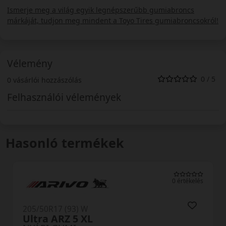
Ismerje meg a világ egyik legnépszerűbb gumiabroncs
márkáját, tudjon meg mindent a Toyo Tires gumiabroncsokról!
Vélemény
0 / 5
0 vásárlói hozzászólás
Felhasználói vélemények
Hasonló termékek
0 értékelés
205/50R17 (93) W
Ultra ARZ 5 XL