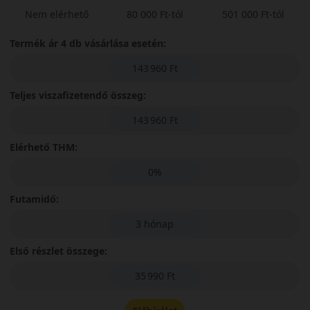
Nem elérhető
80 000 Ft-tól
501 000 Ft-tól
Termék ár 4 db vásárlása esetén:
143 960 Ft
Teljes viszafizetendő összeg:
143 960 Ft
Elérhető THM:
0%
Futamidő:
3 hónap
Első részlet összege:
35 990 Ft