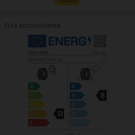
Előbírálat
EU-s abroncscímke