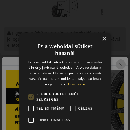
Figyelem a feltüntetett címke adatok tájékoztató
×
jellegűek. Előfordulhat, hogy még a korábbi EU-s címkével
ellátott abroncs kerül kiszállításra.
Ez a weboldal sütiket
használ
Ez a weboldal sütiket használ a felhasználói
Bemutató videó a mintáról
élmény javítása érdekében. A weboldalunk
használatával Ön hozzájárul az összes süti
használatához, a Cookie szabályzatunknak
megfelelően.
Bővebben
ELENGEDHETETLENÜL
SZÜKSÉGES
TELJESÍTMÉNY
CÉLZÁS
FUNKCIONALITÁS