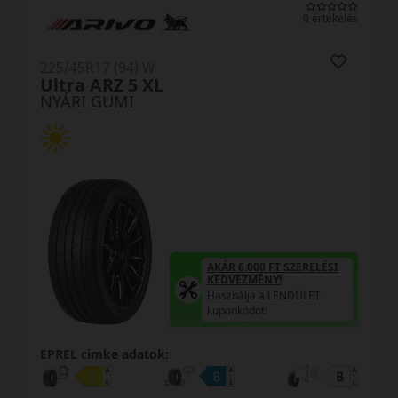
0 értékelés
225/45R17 (94) W
Ultra ARZ 5 XL
NYÁRI GUMI
AKÁR 6.000 FT SZERELÉSI
KEDVEZMÉNY!
Használja a LENDÜLET
kuponkódot!
EPREL cimke adatok: