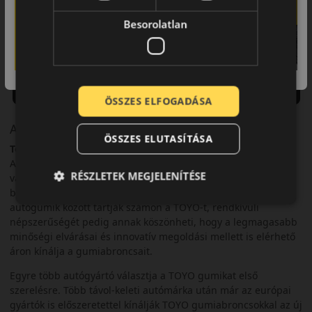
Besorolatlan
ÖSSZES ELFOGADÁSA
A márka
ÖSSZES ELUTASÍTÁSA
Toyo
A TOYO Tires a világ egyik vezető gumiabroncsgyártó
RÉSZLETEK MEGJELENÍTÉSE
vállalata, a japán cég több mint 70 éve gyárt és fejleszt a
biztonságos közlekedés érdekében. Világszinten a prémium
autógumik között tartják számon a TOYO-t, rendkívüli
népszerűségét pedig annak köszönheti, hogy a legmagasabb
minőségi elvárásai és innovatív megoldási mellett is elérhető
áron kínálja a gumiabroncsait.
Egyre több autógyártó választja a TOYO gumikat első
szerelésre. Több távol-keleti autómárka után már az európai
gyártók is előszeretettel kínálják TOYO gumiabroncsokkal az új