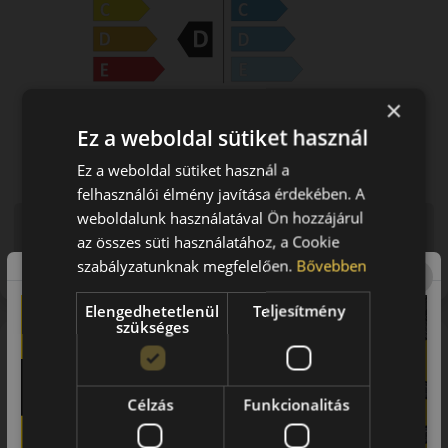
×
Ez a weboldal sütiket használ
Ez a weboldal sütiket használ a
felhasználói élmény javítása érdekében. A
weboldalunk használatával Ön hozzájárul
Figyelem a feltüntetett címke adatok tájékoztató
az összes süti használatához, a Cookie
jellegűek. Előfordulhat, hogy még a korábbi EU-s címkével
szabályzatunknak megfelelően.
Bővebben
ellátott abroncs kerül kiszállításra.
Elengedhetetlenül
Teljesítmény
szükséges
Bemutató videó a mintáról
Célzás
Funkcionalitás