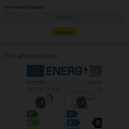
Első részlet összege:
30 290 Ft
Előbírálat
EU-s abroncscímke