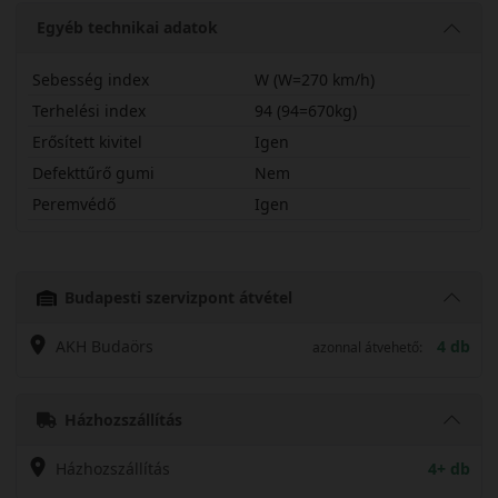
Egyéb technikai adatok
Sebesség index
W (W=270 km/h)
Terhelési index
94 (94=670kg)
Erősített kivitel
Igen
Defekttűrő gumi
Nem
Peremvédő
Igen
22545R17WPXTR1X
Budapesti szervizpont átvétel
AKH Budaörs
4 db
azonnal átvehető:
Házhozszállítás
Házhozszállítás
4+ db