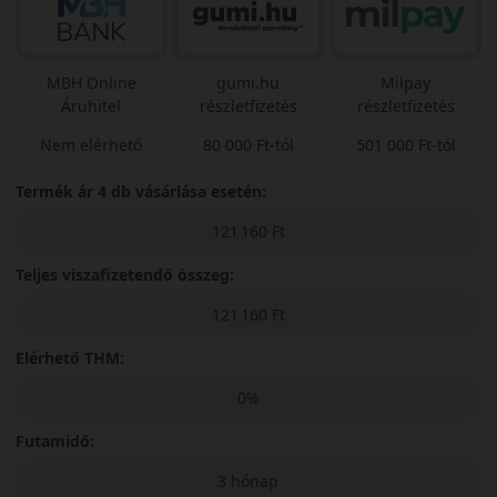
MBH Online
gumi.hu
Milpay
Áruhitel
részletfizetés
részletfizetés
Nem elérhető
80 000 Ft-tól
501 000 Ft-tól
Termék ár 4 db vásárlása esetén:
121 160 Ft
Teljes viszafizetendő összeg:
121 160 Ft
Elérhető THM:
0%
Futamidő:
3 hónap