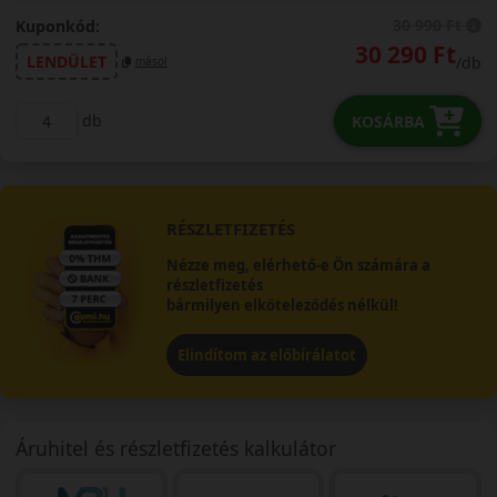
30 990 Ft
Kuponkód:
30 290 Ft
LENDÜLET
/db
másol
db
KOSÁRBA
RÉSZLETFIZETÉS
Nézze meg, elérhető-e Ön számára a
részletfizetés
bármilyen elköteleződés nélkül!
Elindítom az előbírálatot
Áruhitel és részletfizetés kalkulátor