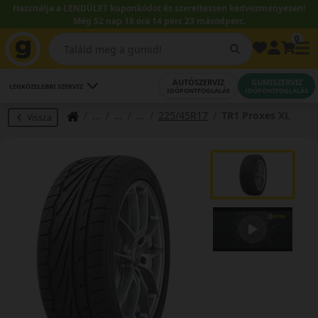
Használja a LENDÜLET kuponkódot és szereltessen kedvezményesen!
Még 52 nap 18 óra 14 perc 22 másodperc.
0
AUTÓSZERVIZ
GUMISZERVIZ
LEGKÖZELEBBI SZERVIZ
IDŐPONTFOGLALÁS
IDŐPONTFOGLALÁS
225/45R17
TR1 Proxes XL
Vissza