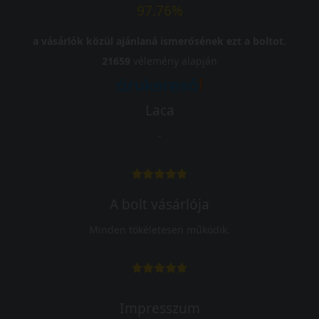
97.76%
a vásárlók közül ajánlaná ismerősének ezt a boltot.
21659
vélemény alapján
Laca
-
A bolt vásárlója
Minden tökéletesen működik.
Impresszum