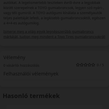
autóikat. A legelismertebb teszteken évről-évre a legjobbak
között szerepelnek a TOYO gumiabroncsok, legyen szó nyári-,
vagy téli gumiról. A TOYO autógumi kínálata a személyautók
teljes palettáját lefedi, a legkisebb gumiabroncsoktól, egészen
a 4×4-es autógumikig.
Ismerje meg a világ egyik legnépszerűbb gumiabroncs
márkáját, tudjon meg mindent a Toyo Tires gumiabroncsokról!
Vélemény
0 / 5
0 vásárlói hozzászólás
Felhasználói vélemények
Hasonló termékek