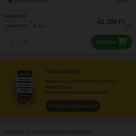
Házhozszállítás
4+ db
Kuponkód:
42 290 Ft
LENDÜLET
/db
másol
db
KOSÁRBA
RÉSZLETFIZETÉS
Nézze meg, elérhető-e Ön számára a
részletfizetés
bármilyen elköteleződés nélkül!
Elindítom az előbírálatot
Áruhitel és részletfizetés kalkulátor