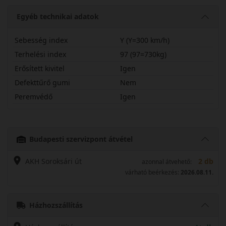
Egyéb technikai adatok
Sebesség index
Y (Y=300 km/h)
Terhelési index
97 (97=730kg)
Erősített kivitel
Igen
Defekttűrő gumi
Nem
Peremvédő
Igen
24540R18YPXS2X
Budapesti szervizpont átvétel
AKH Soroksári út
2 db
azonnal átvehető:
várható beérkezés:
2026.08.11.
Házhozszállítás