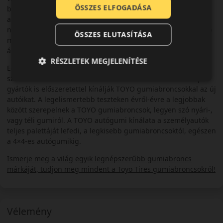
ÖSSZES ELFOGADÁSA
biztonságos közlekedés érdekében. Világszinten a prémium
autógumik között tartják számon a TOYO-t, rendkívüli
népszerűségét pedig annak köszönheti, hogy a legmagasabb
ÖSSZES ELUTASÍTÁSA
minőségi elvárásai és innovatív megoldási mellett is elérhető
áron kínálja a gumiabroncsait.
RÉSZLETEK MEGJELENÍTÉSE
Egyre több autógyártó választja a TOYO gumikat első
szerelésre. Több távol-keleti autómárka után már az európai
gyártók is előszeretettel kínálják TOYO gumiabroncsokkal az új
autóikat. A legelismertebb teszteken évről-évre a legjobbak
között szerepelnek a TOYO gumiabroncsok, legyen szó nyári-,
vagy téli gumiról. A TOYO autógumi kínálata a személyautók
teljes palettáját lefedi, a legkisebb gumiabroncsoktól, egészen
a 4×4-es autógumikig.
Ismerje meg a világ egyik legnépszerűbb gumiabroncs
márkáját, tudjon meg mindent a Toyo Tires gumiabroncsokról!
Vélemény