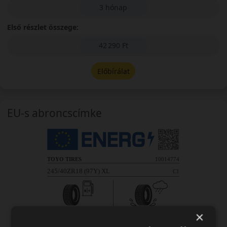
3 hónap
Első részlet összege:
42 290 Ft
Előbírálat
EU-s abroncscímke
×