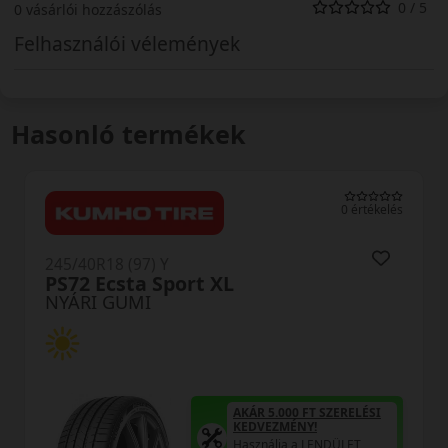
0 / 5
0 vásárlói hozzászólás
Felhasználói vélemények
Hasonló termékek
értékelés
0 érté
245/40R18 (97) Y
Speed-Life 3 XL FR
NYÁRI GUMI
LÉSI
AKÁR 5.000 FT SZERELÉS
KEDVEZMÉNY!
T
Használja a LENDÜLET