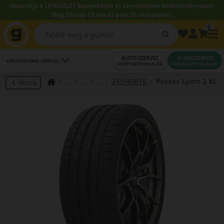
Használja a LENDÜLET kuponkódot és szereltessen kedvezményesen!
Még 53 nap 23 óra 02 perc 26 másodperc.
0
AUTÓSZERVIZ
GUMISZERVIZ
LEGKÖZELEBBI SZERVIZ
IDŐPONTFOGLALÁS
IDŐPONTFOGLALÁS
245/40R18
Proxes Sport 2 XL
Vissza