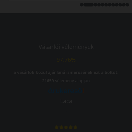
Vásárlói vélemények
97.76%
a vásárlók közül ajánlaná ismerősének ezt a boltot.
21659
vélemény alapján
Laca
-