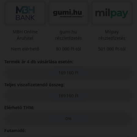
MBH Online
gumi.hu
Milpay
Áruhitel
részletfizetés
részletfizetés
Nem elérhető
80 000 Ft-tól
501 000 Ft-tól
Termék ár 4 db vásárlása esetén:
169 160 Ft
Teljes viszafizetendő összeg:
169 160 Ft
Elérhető THM:
0%
Futamidő: