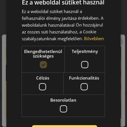
Ez a weboldal sütiket használ
Ez a weboldal sütiket használ a
felhasználói élmény javítása érdekében. A
weboldalunk használatával Ön hozzájárul
az összes süti használatához, a Cookie
szabályzatunknak megfelelően.
Bővebben
Elengedhetetlenül
Teljesítmény
szükséges
Figyelem a feltüntetett címke adatok tájékoztató
jellegűek. Előfordulhat, hogy még a korábbi EU-s címkével
Célzás
Funkcionalitás
ellátott abroncs kerül kiszállításra.
Besorolatlan
A márka
Toyo
A TOYO Tires a világ egyik vezető gumiabroncsgyártó
vállalata, a japán cég több mint 70 éve gyárt és fejleszt a