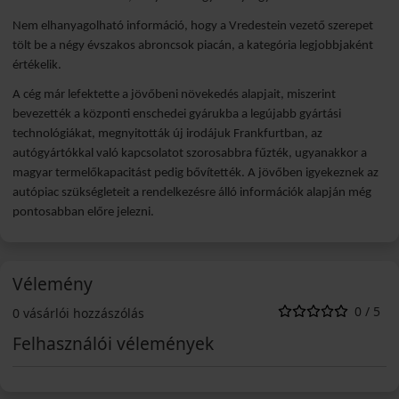
Nem elhanyagolható információ, hogy a Vredestein vezető szerepet
tölt be a négy évszakos abroncsok piacán, a kategória legjobbjaként
értékelik.
A cég már lefektette a jövőbeni növekedés alapjait, miszerint
bevezették a központi enschedei gyárukba a legújabb gyártási
technológiákat, megnyitották új irodájuk Frankfurtban, az
autógyártókkal való kapcsolatot szorosabbra fűzték, ugyanakkor a
magyar termelőkapacitást pedig bővítették. A jövőben igyekeznek az
autópiac szükségleteit a rendelkezésre álló információk alapján még
pontosabban előre jelezni.
Vélemény
0 / 5
0 vásárlói hozzászólás
Felhasználói vélemények