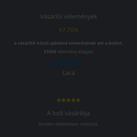
Vásárlói vélemények
97.76%
a vásárlók közül ajánlaná ismerősének ezt a boltot.
21659
vélemény alapján
Laca
-
A bolt vásárlója
Minden tökéletesen működik.