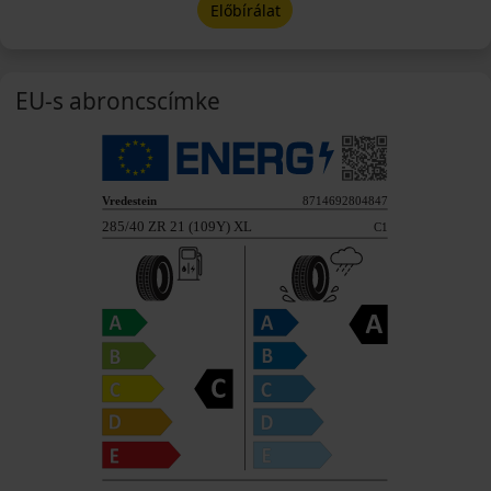
Előbírálat
EU-s abroncscímke