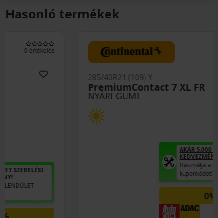
Hasonló termékek
0 értékelés
285/40R21 (109) Y
PremiumContact 7 XL FR
NYÁRI GUMI
AKÁR 5.000 FT SZERELÉSI
KEDVEZMÉNY!
Használja a LENDÜLET
kuponkódot!
0%