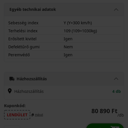
Egyéb technikai adatok
Sebesség index
Y (Y=300 km/h)
Terhelési index
109 (109=1030kg)
Erősített kivitel
Igen
Defekttűrő gumi
Nem
Peremvédő
Igen
28540R21YUCPRX
Házhozszállítás
Házhozszállítás
4 db
Kuponkód:
80 890 Ft
LENDÜLET
/db
másol