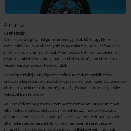
A márka
Vredestein
Vredestein a legrégebbi gumiabroncs gyártók közt foglal helyet a
több, mint 100 évre visszanyúló tapasztalatával. A 20. század eleje
óta foglakozik gumigyártással. Az innováció folyamatos lételeme a
cégnek, amivel elérte, hogy mára az első osztályú gumiabroncsok
vezető európai gyártói közé soroljak.
Termékportfóliója lenyűgözően széles. Köztük megtalálhatóak
egészen a kerékpárabroncsoktól kezdve a prémium személygépjármű-
abroncsokon keresztül a mezőgazdasági és ipari abroncsokig széles
választékban termékek.
Az innováció mindig fontos szerepet töltött be az Európa szívében
elhelyezkedő vállalat életében, melynek köszönhetően tökéletes
rálátással rendelkeznek a piaci igényekre. Az enschedei K+F központ
által fejlesztett és tesztelt abroncsok rendszerint részt vesznek
nemzetközi teszteken, melyeken nagy eséllyel győzedelmeskednek.