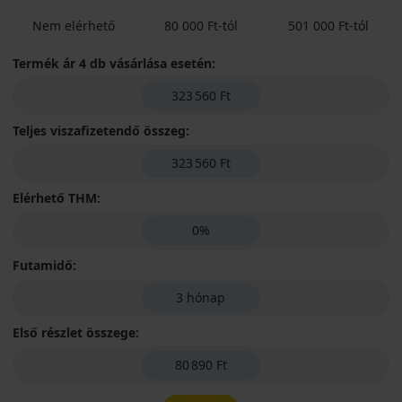
Nem elérhető
80 000 Ft-tól
501 000 Ft-tól
Termék ár 4 db vásárlása esetén:
323 560 Ft
Teljes viszafizetendő összeg:
323 560 Ft
Elérhető THM:
0%
Futamidő:
3 hónap
Első részlet összege:
80 890 Ft