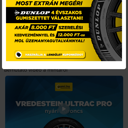
Fő előnyök röviden:
• Sportos teljesítmény
• Stabil tapadás
• Precíz irányíthatóság
• Dinamikus vezetés
Bemutató videó a mintáról