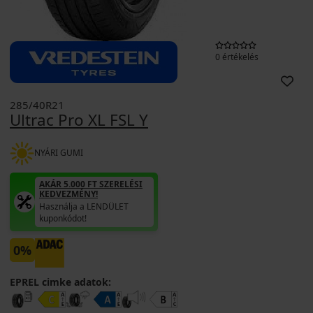
0 értékelés
285/40R21
Ultrac Pro XL FSL Y
NYÁRI GUMI
AKÁR 5.000 FT SZERELÉSI
KEDVEZMÉNY!
Használja a LENDÜLET
kuponkódot!
0%
EPREL cimke adatok: