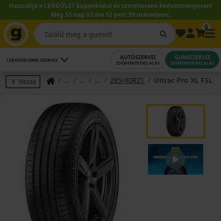
Használja a LENDÜLET kuponkódot és szereltessen kedvezményesen!
Még 55 nap 02 óra 52 perc 59 másodperc.
0
AUTÓSZERVIZ
GUMISZERVIZ
LEGKÖZELEBBI SZERVIZ
IDŐPONTFOGLALÁS
IDŐPONTFOGLALÁS
285/40R21
Ultrac Pro XL FSL
Vissza