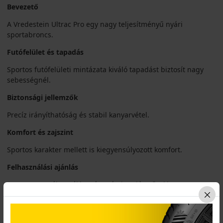
Bevezető
A Vredestein Ultrac Pro egy nagy teljesítményű nyári
sportabroncs.
Futófelület és tapadás
Sportos futófelületi mintázata kiváló tapadást biztosít nagy
sebességnél.
Biztonsági jellemzők
Precíz irányíthatóság és stabil kanyarvétel.
Komfort és zajszint
Sportos karakter mellett is kiegyensúlyozott komfort.
Felhasználási ajánlás
Sportos személyautókhoz és prémium járművekhez.
Összegzés
Az Ultrac Pro a sportos vezetéshez készült modern abroncs.