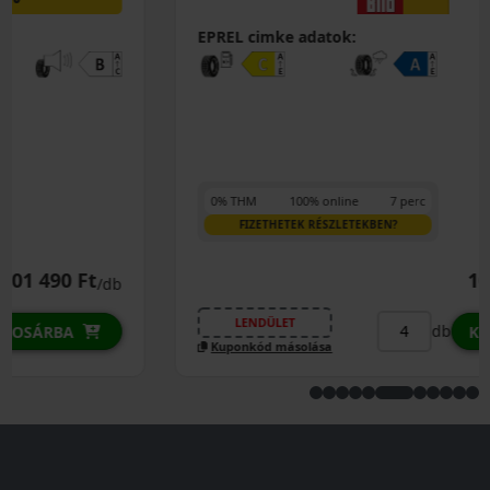
EPREL cimke adatok:
0% THM
100% online
7 perc
FIZETHETEK RÉSZLETEKBEN?
102 390 Ft
/db
LENDÜLET
db
KOSÁRBA
Kuponkód másolása