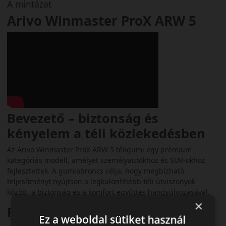
A mintázat
Arivo Winmaster ProX ARW 5
Bevezető – biztonság és
kényelem a téli közlekedésben
Az Arivo Winmaster ProX ARW 5 téligumi egy prémium
kategóriás modell, amelyet személyautókhoz és SUV-okhoz
fejlesztettek. A gumiabroncs célja, hogy megbízható
teljesítményt nyújtson a legkülönfélébb téli útviszonyok
között, a biztonság és a komfort együttes hangsúlyozásával.
×
Futófelület és tapadás
Ez a weboldal sütiket használ