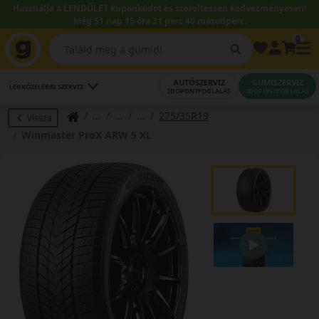
Használja a LENDÜLET kuponkódot és szereltessen kedvezményesen!
Még 51 nap 15 óra 21 perc 39 másodperc.
0
AUTÓSZERVIZ
GUMISZERVIZ
LEGKÖZELEBBI SZERVIZ
IDŐPONTFOGLALÁS
IDŐPONTFOGLALÁS
275/35R19
Vissza
Winmaster ProX ARW 5 XL