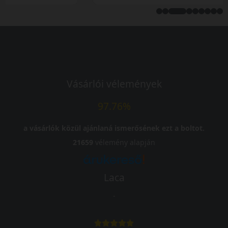
Vásárlói vélemények
97.76%
a vásárlók közül ajánlaná ismerősének ezt a boltot.
21659
vélemény alapján
Laca
-