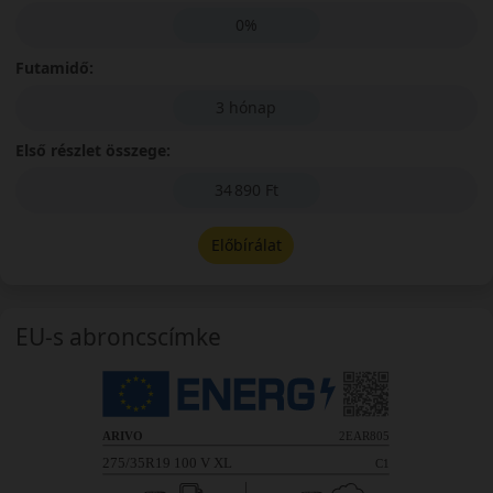
0%
Futamidő:
3 hónap
Első részlet összege:
34 890 Ft
Előbírálat
EU-s abroncscímke