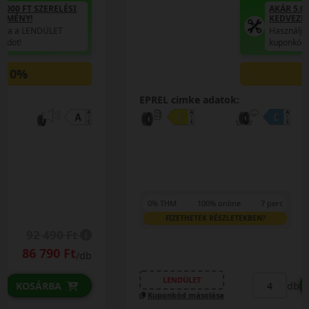
AKÁR 5.000 FT SZERELÉSI
KEDVEZMÉNY!
Használja a LENDÜLET
kuponkódot!
0%
EPREL cimke adatok:
0% THM
100% online
7 perc
FIZETHETEK RÉSZLETEKBEN?
105 990 Ft
/db
LENDÜLET
db
KOSÁRBA
Kuponkód másolása