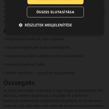
Az Arivo Winmaster ProX ARW 5 ideális választás azok
számára, akik prémium szintű biztonságot és kényelmet
szeretnének élvezni a téli hónapokban. Megfelelő mindennapi
ÖSSZES ELUTASÍTÁSA
városi közlekedéshez, valamint hosszabb autópályás
utazásokhoz is.
RÉSZLETEK MEGJELENÍTÉSE
Fő előnyök röviden:
• Megbízható havas és jeges tapadás
• Irányított futófelület a jobb stabilitásért
• Aquaplaning elleni védelem széles barázdákkal
• Halk és kényelmes futás
• 3PMSF minősítés – igazolt téli teljesítmény
Összegzés
Az Arivo Winmaster ProX ARW 5 egy magas teljesítményű téli
abroncs, amely a biztonság, a tapadás és a komfort
kombinációjával kínál megbízható megoldást. Ez az abroncs
azoknak szól, akik télen sem akarnak kompromisszumot kötni.