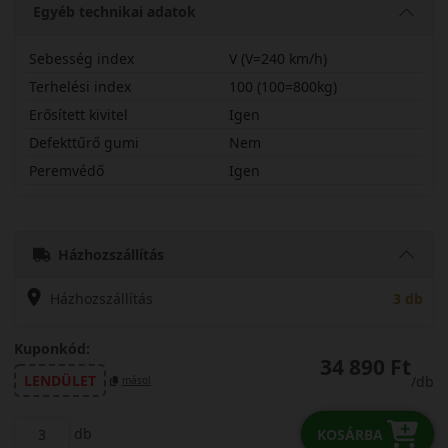
Egyéb technikai adatok
Sebesség index
V (V=240 km/h)
Terhelési index
100 (100=800kg)
Erősített kivitel
Igen
Defekttűrő gumi
Nem
Peremvédő
Igen
27535R19VPARW5X
Házhozszállítás
Házhozszállítás
3 db
Kuponkód:
34 890 Ft
LENDÜLET
/db
másol
db
KOSÁRBA